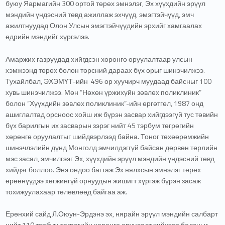
буюу Яармагийн 300 ортой төрөх эмнэлэг, Эх хүүхдийн эрүүл
мэндийн үндэсний төвд ажиллаж эхчүүд, эмэгтэйчүүд, эмч
ажилтнуудад Олон Улсын эмэгтэйчүүдийн эрхийг хамгаалах
өдрийн мэндийг хүргэлээ.
Амаржих газруудад хийгдсэн хөрөнгө оруулалтаар улсын
хэмжээнд төрөх болон төрсний дараах бүх орыг шинэчилжээ.
Тухайлбал, ЭХЭМҮТ-ийн 496 ор хуучирч муудаад байсныг 100
хувь шинэчилжээ. Мөн “Нөхөн үржихүйн зөвлөх поликлиник”
болон “Хүүхдийн зөвлөх поликлиник”-ийн өргөтгөл, 1987 онд
ашиглалтад орсноос хойш иж бүрэн засвар хийгдээгүй тус төвийн
бүх барилгын их засварын зэрэг нийт 45 тэрбум төгрөгийн
хөрөнгө оруулалтыг шийдвэрлээд байна. Тоног төхөөрөмжийн
шинэчлэлийн дүнд Монголд эмчилдэггүй байсан дөрвөн төрлийн
мэс засал, эмчилгээг Эх, хүүхдийн эрүүл мэндийн үндэсний төвд
хийдэг боллоо. Энэ ондоо багтаж Эх нялхсын эмнэлэг төрөх
өрөөнүүдээ хөгжингүй орнуудын жишигт хүргэж бүрэн засаж
тохижуулахаар төлөвлөөд байгаа аж.
Ерөнхий сайд Л.Оюун-Эрдэнэ эх, нярайн эрүүл мэндийн салбарт
нийт 110 тэрбум төгрөгийн хөрөнгө оруулалт хийхээр болсныг