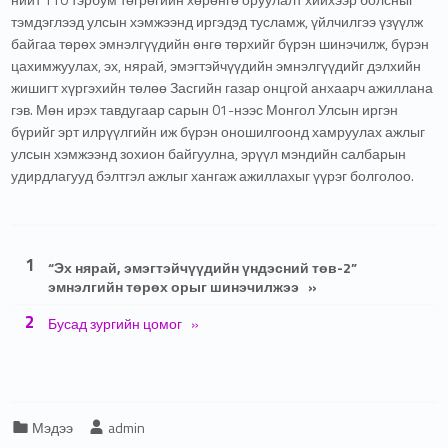
тэмдэглээд улсын хэмжээнд иргэдэд тусламж, үйлчилгээ үзүүлж
байгаа төрөх эмнэлгүүдийн өнгө төрхийг бүрэн шинэчилж, бүрэн
цахимжуулах, эх, нярай, эмэгтэйчүүдийн эмнэлгүүдийг дэлхийн
жишигт хүргэхийн төлөө Засгийн газар онцгой анхаарч ажиллана
гэв. Мөн ирэх тавдугаар сарын 01-нээс Монгол Улсын иргэн
бүрийг эрт илрүүлгийн иж бүрэн оношилгоонд хамруулах ажлыг
улсын хэмжээнд зохион байгуулна, эрүүл мэндийн салбарын
удирдлагууд бэлтгэл ажлыг хангаж ажиллахыг үүрэг болголоо.
"“Эх нярай, эмэгтэйчүүдийн үндэсний төв-2” эмнэлгийн төрөх орыг шинэчилжээ" table of contents
“Эх нярай, эмэгтэйчүүдийн үндэсний төв-2”
эмнэлгийн төрөх орыг шинэчилжээ
Бусад зургийн цомог
Categorized in:
Written by:
Мэдээ
admin