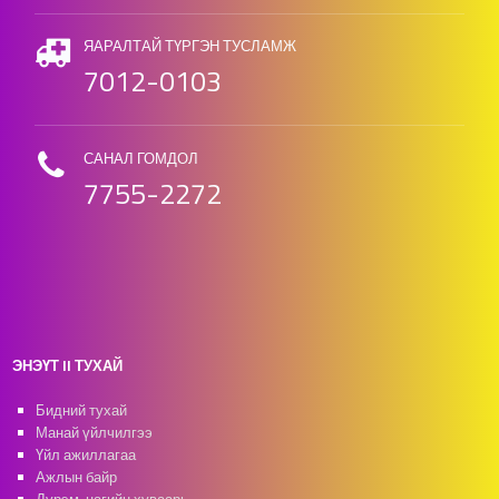
ЯАРАЛТАЙ ТҮРГЭН ТУСЛАМЖ
7012-0103
САНАЛ ГОМДОЛ
7755-2272
ЭНЭҮТ II ТУХАЙ
Бидний тухай
Манай үйлчилгээ
Үйл ажиллагаа
Ажлын байр