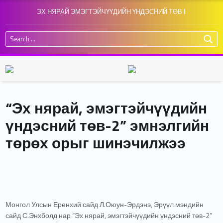
ЭХ НЯРАЙ ЭМЭГТЭЙЧҮҮДИЙН ҮНДЭСНИЙ ТӨВ II
Search for:
“Эх нярай, эмэгтэйчүүдийн
үндэсний төв-2” эмнэлгийн
төрөх орыг шинэчилжээ
Монгол Улсын Ерөнхий сайд Л.Оюун-Эрдэнэ, Эрүүл мэндийн
сайд С.Энхболд нар “Эх нярай, эмэгтэйчүүдийн үндэсний төв-2”