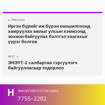
PREVIOUS
Иргэн бүрийг иж бүрэн оношилгоонд
хамруулах ажлыг улсын хэмжээнд
зохион байгуулах бэлтгэл хангахыг
үүрэг болгов
NEXT
ЭНЭҮТ-2 салбартаа тэргүүлэгч
байгууллагаар тодорлоо
Skip back to main navigation
ЭМНЭЛГИЙН ХҮЛЭЭН АВАХ
7755-2282