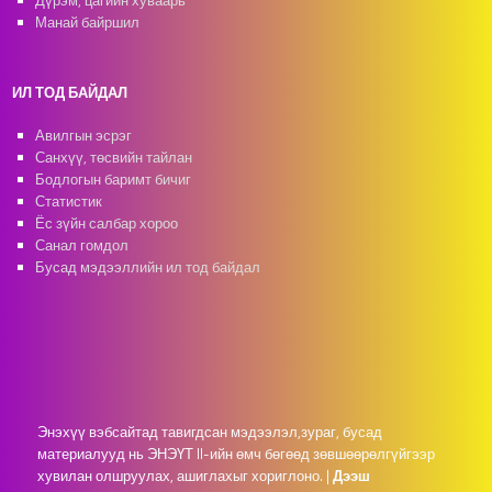
Дүрэм, цагийн хуваарь
Манай байршил
ИЛ ТОД БАЙДАЛ
Авилгын эсрэг
Санхүү, төсвийн тайлан
Бодлогын баримт бичиг
Статистик
Ёс зүйн салбар хороо
Санал гомдол
Бусад мэдээллийн ил тод байдал
Энэхүү вэбсайтад тавигдсан мэдээлэл,зураг, бусад
материалууд нь ЭНЭҮТ II-ийн өмч бөгөөд зөвшөөрөлгүйгээр
хувилан олшруулах, ашиглахыг хориглоно.
|
Дээш