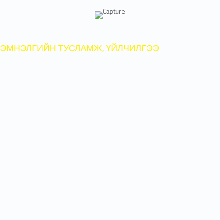
ЭМНЭЛГИЙН ТУСЛАМЖ, ҮЙЛЧИЛГЭЭ
2021 оны 02 дугаар сарын 07-ны
өдрөөс эхлэн коронавируст
халдвар (Ковид-19)-ын тусламж
үйлчилгээнд зориулан нийт
1000
ор,
эрчимт эмчилгээний
50
ор
дэлгэж,
33025
орчим
үйлчлүүлэгчид хэвтүүлэн
эмчлүүлснээс 0-16