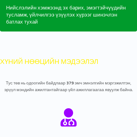
Нийслэлийн хэмжээнд эх барих, эмэгтэйчүүдийн
тусламж, үйлчилгээ үзүүлэх хүрээг шинэчлэн
батлах тухай
ХҮНИЙ НӨӨЦИЙН МЭДЭЭЛЭЛ
Тус төв нь одоогийн байдлаар
379
эмч эмнэлгийн мэргэжилтэн,
эрүүл мэндийн ажилтантайгаар үйл ажиллагаагаа явуулж байна.