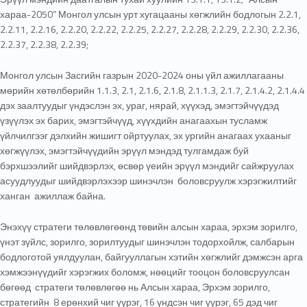
хараа-2050” Монгол улсын урт хугацааны хөгжлийн бодлогын 2.2.1,
2.2.11, 2.2.16, 2.2.20, 2.2.22, 2.2.25, 2.2.27, 2.2.28, 2.2.29, 2.2.30, 2.2.36,
2.2.37, 2.2.38, 2.2.39;
Монгол улсын Засгийн газрын 2020-2024 оны үйл ажиллагааны
мөрийн хөтөлбөрийн 1.1.3, 2.1, 2.1.6, 2.1.8, 2.1.1.3, 2.1.7, 2.1.4.2, 2.1.4.4
дэх заалтуудыг үндэслэн эх, ураг, нярай, хүүхэд, эмэгтэйчүүдэд
үзүүлэх эх барих, эмэгтэйчүүд, хүүхдийн анагаахын тусламж
үйлчилгээг дэлхийн жишигт ойртуулах, эх ургийн анагаах ухааныг
хөгжүүлэх, эмэгтэйчүүдийн эрүүл мэндэд тулгамдаж буй
бэрхшээлийг шийдвэрлэх, өсвөр үеийн эрүүл мэндийг сайжруулах
асуудлуудыг шийдвэрлэхээр шинэчлэн боловсруулж хэрэгжилтийг
ханган ажиллаж байна.
Энэхүү стратеги төлөвлөгөөнд төвийн алсын хараа, эрхэм зорилго,
үнэт зүйлс, зорилго, зорилтуудыг шинэчлэн тодорхойлж, салбарын
бодлоготой уялдуулан, байгууллагын хэтийн хөгжлийг дэмжсэн арга
хэмжээнүүдийг хэрэгжих боломж, нөөцийг тооцон боловсруулсан
бөгөөд стратеги төлөвлөгөө нь Алсын хараа, Эрхэм зорилго,
стратегийн 8 ерөнхий чиг үүрэг, 16 үндсэн чиг үүрэг, 65 дэд чиг