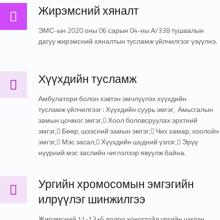
Жирэмсний хяналт
Жирэмсний хяналт
ЭМС-ын 2020 оны 06 сарын 04-ны А/338 тушаалын
дагуу жирэмсний хяналтын тусламж үйлчилгээг үзүүлнэ.
Хүүхдийн тусламж
Хүүхдийн тусламж
Амбулатори болон хэвтэн эмчлүүлэх хүүхдийн
тусламж үйлчилгээг : Хүүхдийн суурь эмгэг, Амьсгалын
замын цочмог эмгэг, Хоол боловсруулах эрхтний
эмгэг, Бөөр, шээсний замын эмгэг, Чих хамар, хоолойн
эмгэг, Мэс засал, Хүүхдийн шүдний үзлэг, Эрүү
нүүрний мэс заслийн чиглэлээр явуулж байна.
Ургийн хромосомын эмгэгийн илрүүлэг шинжилгээ
Ургийн хромосомын эмгэгийн
илрүүлэг шинжилгээ
Жирэмсний 11-13+6 долоо хоногтойд ургийн шилэн