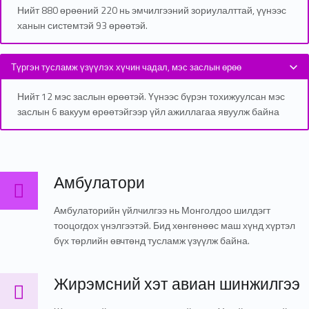
Нийт 880 өрөөний 220 нь эмчилгээний зориулалттай, үүнээс
ханын системтэй 93 өрөөтэй.
Түргэн тусламж үзүүлэх хүчин чадал, мэс заслын өрөө
Нийт 12 мэс заслын өрөөтэй. Үүнээс бүрэн тохижуулсан мэс
заслын 6 вакуум өрөөтэйгээр үйл ажиллагаа явуулж байна
Амбулатори
Амбулатори
Амбулаторийн үйлчилгээ нь Монголдоо шилдэгт
тооцогдох үнэлгээтэй. Бид хөнгөнөөс маш хүнд хүртэл
бүх төрлийн өвчтөнд тусламж үзүүлж байна.
Жирэмсний хэт авиан шинжилгээ
Жирэмсний хэт авиан шинжилгээ