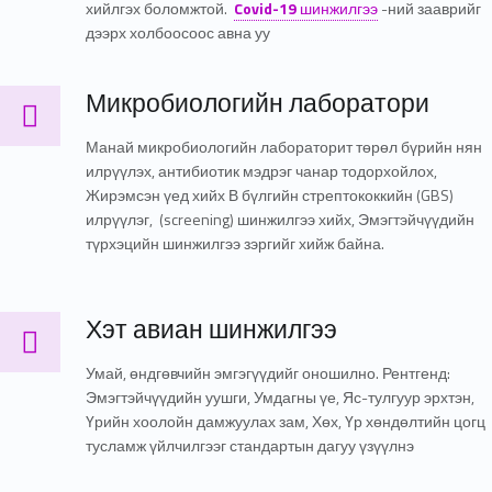
хийлгэх боломжтой.
Covid-19
шинжилгээ
-ний зааврийг
дээрх холбоосоос авна уу
Микробиологийн лаборатори
Микробиологийн лаборатори
Манай микробиологийн лабораторит төрөл бүрийн нян
илрүүлэх, антибиотик мэдрэг чанар тодорхойлох,
Жирэмсэн үед хийх В бүлгийн стрептококкийн (GBS)
илрүүлэг, (screening) шинжилгээ хийх, Эмэгтэйчүүдийн
түрхэцийн шинжилгээ зэргийг хийж байна.
Хэт авиан шинжилгээ
Хэт авиан шинжилгээ
Умай, өндгөвчийн эмгэгүүдийг оношилно. Рентгенд:
Эмэгтэйчүүдийн уушги, Умдагны үе, Яс-тулгуур эрхтэн,
Үрийн хоолойн дамжуулах зам, Хөх, Үр хөндөлтийн цогц
тусламж үйлчилгээг стандартын дагуу үзүүлнэ