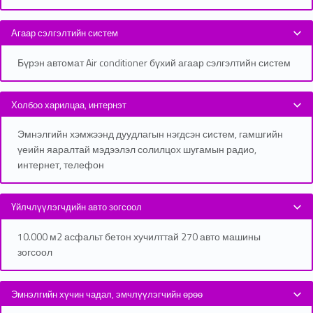
Агаар сэлгэлтийн систем
Бүрэн автомат Air conditioner бүхий агаар сэлгэлтийн систем
Холбоо харилцаа, интернэт
Эмнэлгийн хэмжээнд дуудлагын нэгдсэн систем, гамшгийн
үеийн яаралтай мэдээлэл солилцох шугамын радио,
интернет, телефон
Үйлчлүүлэгчдийн авто зогсоол
10.000 м2 асфальт бетон хучилттай 270 авто машины
зогсоол
Эмнэлгийн хүчин чадал, эмчлүүлэгчийн өрөө