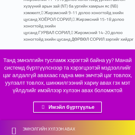
хүзүүний арын зай (NT) ба ургийн хамрын яс (NB)
хэмжилт, Жирэмсний 9-11 долоо хоногтойд эхийн
цусанд ХОЁРОЛ СОРИЛ, Жирэмсний 15-18 долоо
хоногтойд эхийн
цусанд ГУРВАЛ СОРИЛ, Жирэмсний 14-20 долоо
хоногтойд эхийн цусанд ДӨРВӨЛ СОРИЛ зэргийг хийдэг
Танд эмнэлгийн тусламж хэрэгтэй байна уу? Манай
системд бүртгүүлснээр та хэрэгцээтэй мэдээллийг
цаг алдалгүй авахаас гадна мөн эмчтэй цаг товлох,
уулзалт товлох, шинжилгээний хариу авах гэх мэт
үйлдлийг имэйлээр хүлээн авах боломжтой
Имэйл бүртгүүлье
Skip back to main navigation
ЭМНЭЛГИЙН ХҮЛЭЭН АВАХ