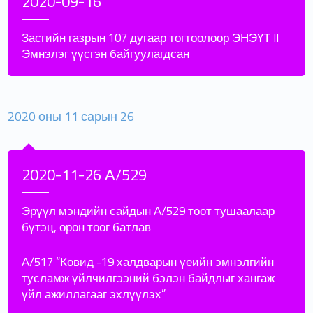
2020-09-16
Засгийн газрын 107 дугаар тогтоолоор ЭНЭҮТ II
Эмнэлэг үүсгэн байгуулагдсан
2020 оны 11 сарын 26
2020-11-26 А/529
Эрүүл мэндийн сайдын А/529 тоот тушаалаар
бүтэц, орон тоог батлав
А/517 “Ковид -19 халдварын үеийн эмнэлгийн
тусламж үйлчилгээний бэлэн байдлыг хангаж
үйл ажиллагааг эхлүүлэх”