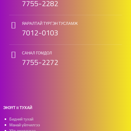
7755-2282
ЯАРАЛТАЙ ТҮРГЭН ТУСЛАМЖ
7012-0103
САНАЛ ГОМДОЛ
7755-2272
ЭНЭҮТ II ТУХАЙ
Бидний тухай
Манай үйлчилгээ
Үйл ажиллагаа