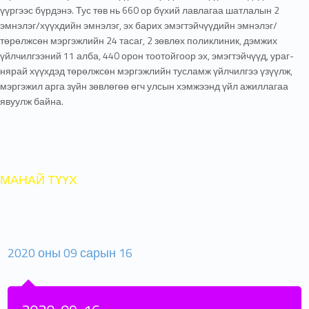
үүргээс бүрдэнэ. Тус төв нь 660 ор бүхий лавлагаа шатлалын 2
эмнэлэг/хүүхдийн эмнэлэг, эх барих эмэгтэйчүүдийн эмнэлэг/
төрөлжсөн мэргэжлийн 24 тасаг, 2 зөвлөх поликлиник, дэмжих
үйлчилгээний 11 алба, 440 орон тоотойгоор эх, эмэгтэйчүүд, ураг-
нярай хүүхдэд төрөлжсөн мэргэжлийн тусламж үйлчилгээ үзүүлж,
мэргэжил арга зүйн зөвлөгөө өгч улсын хэмжээнд үйл ажиллагаа
явуулж байна.
МАНАЙ ТҮҮХ
2020 оны 09 сарын 16