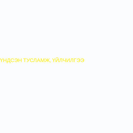
насны
9120
хүүхэд,
5392
жирэмсэн
эмэгтэйчүүд
үйлчлүүлж
,
303
эх
амаржсан
байна.
ҮНДСЭН ТУСЛАМЖ, ҮЙЛЧИЛГЭЭ
Эх барих эмэгтэйчүүдийн эмнэлэг:
Төрөх, мэс засал, мэдээгүйжүүлэлт
эрчимт эмчилгээ, эмэгтэйчүүд, хүлээн
авах яаралтай тусламжийн тасгийг
нээж,
нийт
1324
үйлчлүүлэгч хүлээн