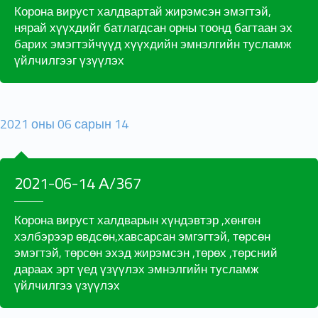
Корона вируст халдвартай жирэмсэн эмэгтэй,
нярай хүүхдийг батлагдсан орны тоонд багтаан эх
барих эмэгтэйчүүд хүүхдийн эмнэлгийн тусламж
үйлчилгээг үзүүлэх
2021 оны 06 сарын 14
2021-06-14 А/367
Корона вируст халдварын хүндэвтэр ,хөнгөн
хэлбэрээр өвдсөн,хавсарсан эмгэгтэй, төрсөн
эмэгтэй, төрсөн эхэд жирэмсэн ,төрөх ,төрсний
дараах эрт үед үзүүлэх эмнэлгийн тусламж
үйлчилгээ үзүүлэх