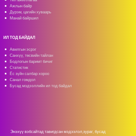
Ажлын байр
Дүрэм, цагийн хуваарь
Манай байршил
ИЛ ТОД БАЙДАЛ
Авилгын эсрэг
Санхүү, төсвийн тайлан
Бодлогын баримт бичиг
Статистик
Ёс зүйн салбар хороо
Санал гомдол
Бусад мэдээллийн ил тод байдал
Энэхүү вэбсайтад тавигдсан мэдээлэл,зураг, бусад