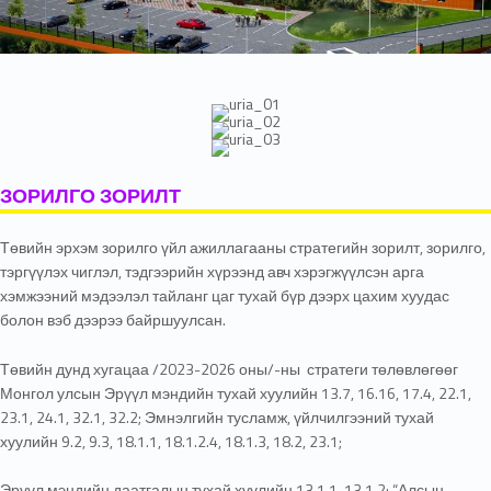
ЗОРИЛГО ЗОРИЛТ
Төвийн эрхэм зорилго үйл ажиллагааны стратегийн зорилт, зорилго,
тэргүүлэх чиглэл, тэдгээрийн хүрээнд авч хэрэгжүүлсэн арга
хэмжээний мэдээлэл тайланг цаг тухай бүр дээрх цахим хуудас
болон вэб дээрээ байршуулсан.
Төвийн дунд хугацаа /2023-2026 оны/-ны стратеги төлөвлөгөөг
Монгол улсын Эрүүл мэндийн тухай хуулийн 13.7, 16.16, 17.4, 22.1,
23.1, 24.1, 32.1, 32.2; Эмнэлгийн тусламж, үйлчилгээний тухай
хуулийн 9.2, 9.3, 18.1.1, 18.1.2.4, 18.1.3, 18.2, 23.1;
Эрүүл мэндийн даатгалын тухай хуулийн 13.1.1, 13.1.2; “Алсын