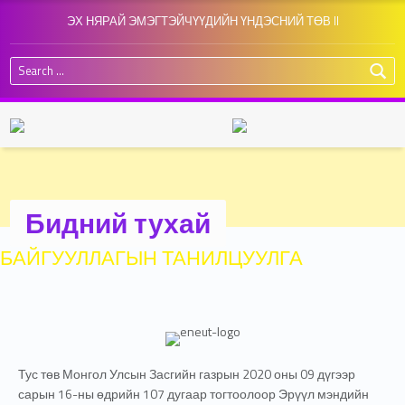
ЭХ НЯРАЙ ЭМЭГТЭЙЧҮҮДИЙН ҮНДЭСНИЙ ТӨВ II
Search for:
Бидний тухай
БАЙГУУЛЛАГЫН ТАНИЛЦУУЛГА
Тус төв Монгол Улсын Засгийн газрын 2020 оны 09 дүгээр
сарын 16-ны өдрийн 107 дугаар тогтоолоор Эрүүл мэндийн