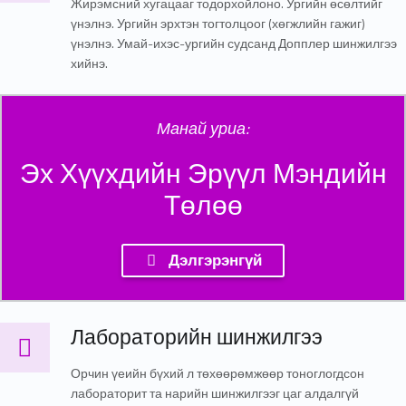
Жирэмсний хугацааг тодорхойлоно. Ургийн өсөлтийг
үнэлнэ. Ургийн эрхтэн тогтолцоог (хөгжлийн гажиг)
үнэлнэ. Умай-ихэс-ургийн судсанд Допплер шинжилгээ
хийнэ.
Манай уриа:
Эх Хүүхдийн Эрүүл Мэндийн
Төлөө
Дэлгэрэнгүй
Лабораторийн шинжилгээ
Лабораторийн шинжилгээ
Орчин үеийн бүхий л төхөөрөмжөөр тоноглогдсон
лабораторит та нарийн шинжилгээг цаг алдалгүй