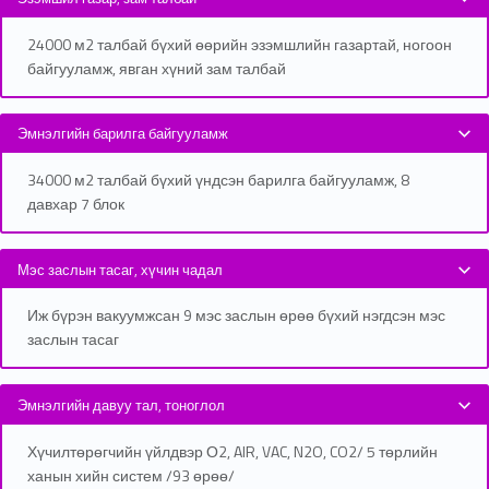
24000 м2 талбай бүхий өөрийн эзэмшлийн газартай, ногоон
байгууламж, явган хүний зам талбай
Эмнэлгийн барилга байгууламж
34000 м2 талбай бүхий үндсэн барилга байгууламж, 8
давхар 7 блок
Мэс заслын тасаг, хүчин чадал
Иж бүрэн вакуумжсан 9 мэс заслын өрөө бүхий нэгдсэн мэс
заслын тасаг
Эмнэлгийн давуу тал, тоноглол
Хүчилтөрөгчийн үйлдвэр О2, AIR, VAC, N2O, CO2/ 5 төрлийн
ханын хийн систем /93 өрөө/