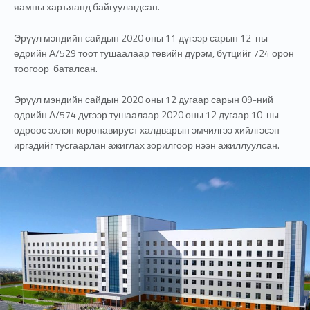
яамны харъяанд байгуулагдсан.
Эрүүл мэндийн сайдын 2020 оны 11 дүгээр сарын 12-ны
өдрийн А/529 тоот тушаалаар төвийн дүрэм, бүтцийг 724 орон
тоогоор баталсан.
Эрүүл мэндийн сайдын 2020 оны 12 дугаар сарын 09-ний
өдрийн А/574 дүгээр тушаалаар 2020 оны 12 дугаар 10-ны
өдрөөс эхлэн коронавируст халдварын эмчилгээ хийлгэсэн
иргэдийг тусгаарлан ажиглах зорилгоор нээн ажиллуулсан.