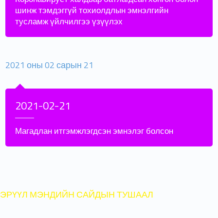
шинж тэмдэггүй тохиолдлын эмнэлгийн
тусламж үйлчилгээ үзүүлэх
2021 оны 02 сарын 21
2021-02-21
Магадлан итгэмжлэгдсэн эмнэлэг болсон
ЭРҮҮЛ МЭНДИЙН САЙДЫН ТУШААЛ