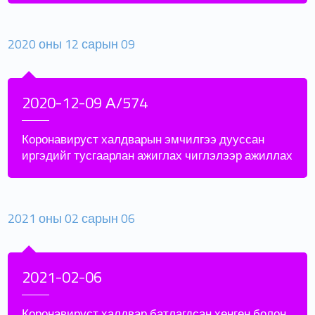
2020 оны 12 сарын 09
2020-12-09 А/574
Коронавируст халдварын эмчилгээ дууссан
иргэдийг тусгаарлан ажиглах чиглэлээр ажиллах
2021 оны 02 сарын 06
2021-02-06
Коронавируст халдвар батлагдсан хөнгөн болон