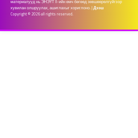
материалууд нь ЭНЭҮТ II-ийн өмч бөгөөд зөвшөөрөлгүйгээр
хувилан олшруулах, ашиглахыг хориглоно.
|
Дээш
Copyright © 2026 all rights reserved.