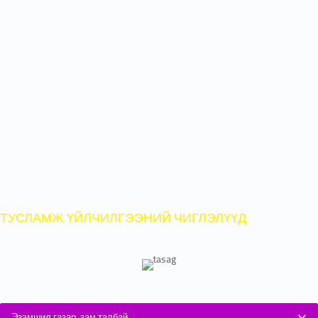
авч
263
эх амаржсан байна.
ХҮҮХДИЙН ЭМНЭЛЭГ
Хүүхдийн дотрын тасаг, яаралтай
тусламжийн тасаг, амбулаторийг нээж,
нийт
56
0
хүүхдэд тусламж, үйлчилгээг
үзүүлээд байна.
ТУСЛАМЖ ҮЙЛЧИЛГЭЭНИЙ ЧИГЛЭЛҮҮД
Эзэмшил газар, зам талбай