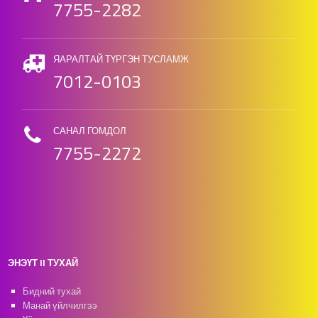
7755-2282
ЯАРАЛТАЙ ТҮРГЭН ТУСЛАМЖ
7012-0103
САНАЛ ГОМДОЛ
7755-2272
ЭНЭҮТ II ТУХАЙ
Бидний тухай
Манай үйлчилгээ