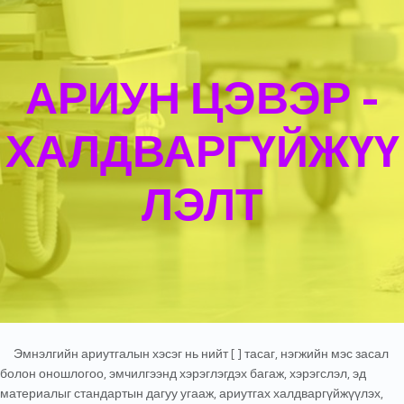
АРИУН ЦЭВЭР -
ХАЛДВАРГҮЙЖҮҮ
ЛЭЛТ
Эмнэлгийн ариутгалын хэсэг нь нийт [ ] тасаг, нэгжийн мэс засал
болон оношлогоо, эмчилгээнд хэрэглэгдэх багаж, хэрэгслэл, эд
материалыг стандартын дагуу угааж, ариутгах халдваргүйжүүлэх,