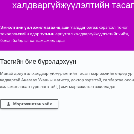
халдваргүйжүүлэлтийн тасаг
Эмнэлгийн үйл ажиллагаанд
ашиглагддаг багаж хэрэгсэл, тоног
төхөөрөмжийн өдөр тутмын ариутгал халдваргүйжүүлэлтийг хийж,
бэлэн байдлыг хангаж ажилладаг
Тасгийн бие бүрэлдэхүүн
Манай ариутгал халдваргүйжүүлэлтийн тасагт мэргэжлийн өндөр ур
чадвартай Анагаах Ухааны магистр, доктор зэрэгтэй, салбартаа олон
жил ажилласан туршлагатай [ ] эмч мэргэжилтэн ажилладаг
Мэргэжилтэн хайх