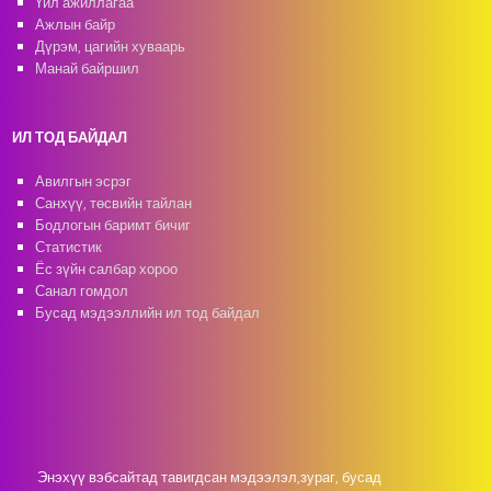
Үйл ажиллагаа
Ажлын байр
Дүрэм, цагийн хуваарь
Манай байршил
ИЛ ТОД БАЙДАЛ
Авилгын эсрэг
Санхүү, төсвийн тайлан
Бодлогын баримт бичиг
Статистик
Ёс зүйн салбар хороо
Санал гомдол
Бусад мэдээллийн ил тод байдал
Энэхүү вэбсайтад тавигдсан мэдээлэл,зураг, бусад