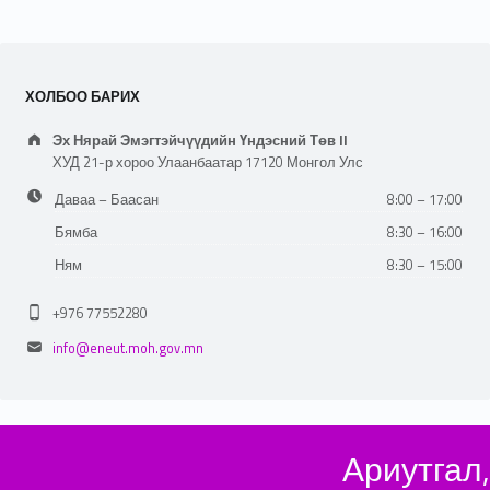
ХОЛБОО БАРИХ
Address:
Эх Нярай Эмэгтэйчүүдийн Үндэсний Төв II
ХУД 21-р хороо Улаанбаатар 17120 Монгол Улс
Business hours:
Даваа – Баасан
8:00 – 17:00
Бямба
8:30 – 16:00
Ням
8:30 – 15:00
Phone number:
+976 77552280
Email address:
info@eneut.moh.gov.mn
Ариутгал,