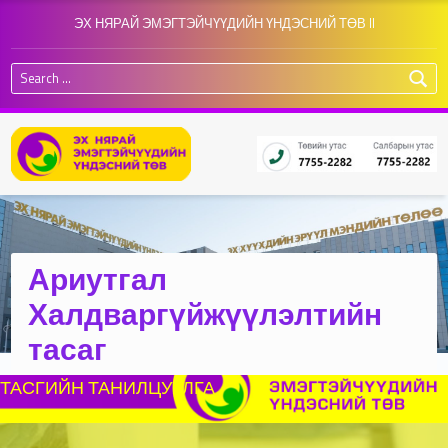
ЭХ НЯРАЙ ЭМЭГТЭЙЧҮҮДИЙН ҮНДЭСНИЙ ТӨВ II
Search for:
Ариутгал
Халдваргүйжүүлэлтийн
тасаг
ТАСГИЙН ТАНИЛЦУУЛГА