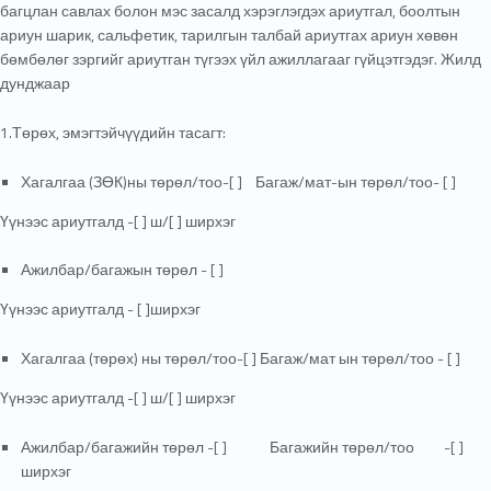
багцлан савлах болон мэс засалд хэрэглэгдэх ариутгал, боолтын
ариун шарик, сальфетик, тарилгын талбай ариутгах ариун хөвөн
бөмбөлөг зэргийг ариутган түгээх үйл ажиллагааг гүйцэтгэдэг. Жилд
дунджаар
1.Төрөх, эмэгтэйчүүдийн тасагт:
Хагалгаа (ЗӨК)ны төрөл/тоо-[ ] Багаж/мат-ын төрөл/тоо- [ ]
Үүнээс ариутгалд -[ ] ш/[ ] ширхэг
Ажилбар/багажын төрөл - [ ]
Үүнээс ариутгалд - [ ]ширхэг
Хагалгаа (төрөх) ны төрөл/тоо-[ ] Багаж/мат ын төрөл/тоо - [ ]
Үүнээс ариутгалд -[ ] ш/[ ] ширхэг
Ажилбар/багажийн төрөл -[ ] Багажийн төрөл/тоо -[ ]
ширхэг