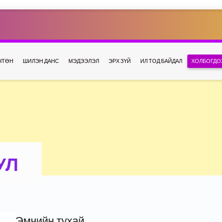
ЧТӨН
ШИЛЭН ДАНС
МЭДЭЭЛЭЛ
ЭРХ ЗҮЙ
ИЛ ТОД БАЙДАЛ
ХОЛБОГДО
УЛ
Эмчийн тухай