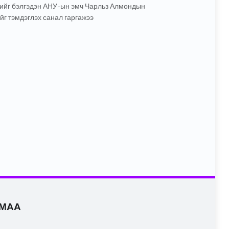
дрийг бэлгэдэн АНУ-ын эмч Чарльз Алмондын
г тэмдэглэх санал гаргажээ
ЛМАА