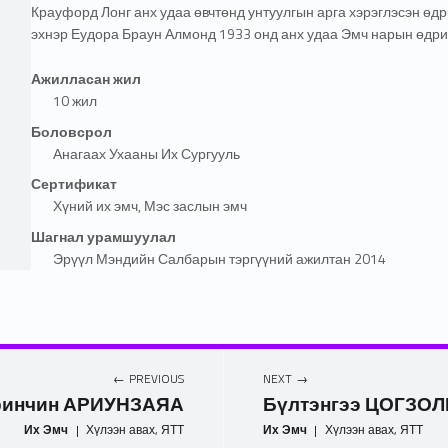
Крауфорд Лонг анх удаа өвчтөнд унтуулгын арга хэрэглэсэн ө
эхнэр
Еудора Браун Алмонд 1933 онд анх удаа Эмч нарын өдрий
Ажилласан жил
10 жил
Боловсрол
Анагаах Ухааны Их Сургууль
Сертификат
Хүний их эмч, Мэс заслын эмч
Шагнал урамшуулал
Эрүүл Мэндийн Салбарын тэргүүний ажилтан 2014
PREVIOUS
NEXT
ринчин АРИУНЗАЯА
Бүлтэнгээ ЦОГЗО
Их Эмч
|
Хүлээн авах, ЯТТ
Их Эмч
|
Хүлээн авах, ЯТТ