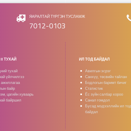
ЯАРАЛТАЙ ТҮРГЭН ТУСЛАМЖ
7012-0103
II ТУХАЙ
ИЛ ТОД БАЙДАЛ
ний тухай
Авилгын эсрэг
ай үйлчилгээ
Санхүү, төсвийн тайлан
 ажиллагаа
Бодлогын баримт бичиг
ын байр
Статистик
эм, цагийн хуваарь
Ёс зүйн салбар хороо
ай байршил
Санал гомдол
Бусад мэдээллийн ил то
байдал