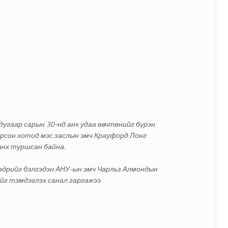
дугаар сарын 30-нд анх удаа өвчтөнийг бүрэн
сон хотод мэс заслын эмч Крауфорд Лонг
анх туршсан байна.
 өдрийг бэлгэдэн АНУ-ын эмч Чарльз Алмондын
ийг тэмдэглэх санал гаргажээ