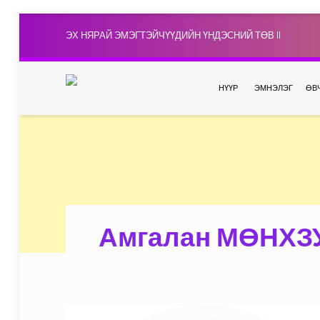
ЭХ НЯРАЙ ЭМЭГТЭЙЧҮҮДИЙН ҮНДЭСНИЙ ТӨВ II
НҮҮР
ЭМНЭЛЭГ
ӨВ
Амгалан МӨНХЗ