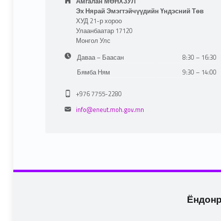
Амгалан МӨНХЗУЛ
Эх Нярай Эмэгтэйчүүдийн Үндэсний Төв
ХУД 21-р хороо
Улаанбаатар 17120
Монгол Улс
Business hours:
Даваа – Баасан
8:30 – 16:30
Бямба Ням
9:30 – 14:00
Phone number:
+976 7755-2280
Email address:
info@eneut.moh.gov.mn
Ёндон