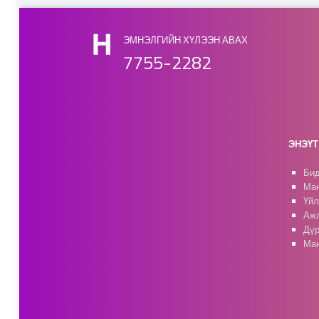
Skip back to main navigation
ЭМНЭЛГИЙН ХҮЛЭЭН АВАХ
7755-2282
ЭНЭҮТ 
Бид
Ман
Үйл
Ажл
Дүр
Ман