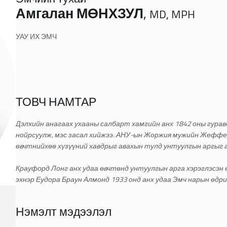
Амгалан МӨНХЗУЛ
,
MD, MPH
УАУ ИХ ЭМЧ
ТОВЧ НАМТАР
Дэлхийн анагаах ухааны салбарт
хамгийн анх 1842 оны гурав
нойрсуулж, мэс засал хийжээ
. АНУ-ын Жоржия мужийн Жеффер
өвчтнийхөө хүзүүний хавдрыг авахын тулд унтуулгын аргыг 
Крауфорд Лонг анх удаа өвчтөнд унтуулгын арга хэрэглэсэн
эхнэр
Еудора Браун Алмонд 1933 онд анх удаа Эмч нарын өдр
Нэмэлт мэдээлэл