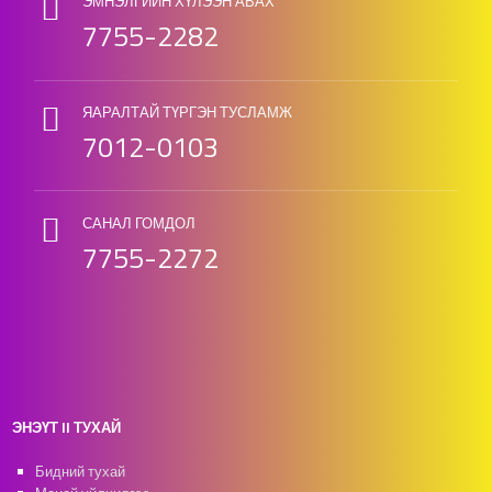
ЭМНЭЛГИЙН ХҮЛЭЭН АВАХ
7755-2282
ЯАРАЛТАЙ ТҮРГЭН ТУСЛАМЖ
7012-0103
САНАЛ ГОМДОЛ
7755-2272
ЭНЭҮТ II ТУХАЙ
Бидний тухай