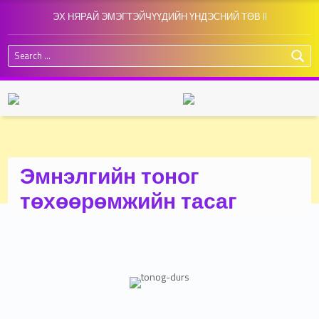
ЭХ НЯРАЙ ЭМЭГТЭЙЧҮҮДИЙН ҮНДЭСНИЙ ТӨВ II
Search for:
Эмнэлгийн тоног
төхөөрөмжийн тасаг
ДҮРС ОНОШЛОГОО