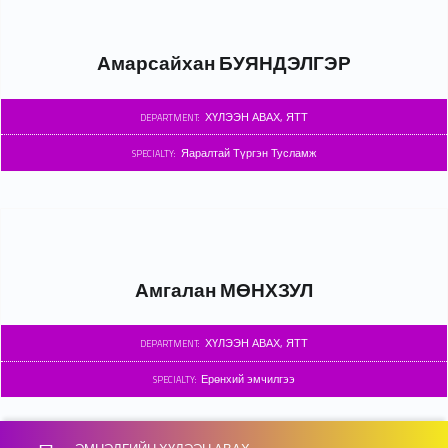
Амарсайхан БУЯНДЭЛГЭР
ХҮЛЭЭН АВАХ, ЯТТ
DEPARTMENT:
Яаралтай Түргэн Тусламж
SPECIALTY:
Амгалан МӨНХЗУЛ
ХҮЛЭЭН АВАХ, ЯТТ
DEPARTMENT:
Ерөнхий эмчилгээ
SPECIALTY:
Skip back to main navigation