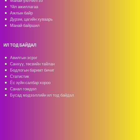
Манай үйлчилгээ
Үйл ажиллагаа
Ажлын байр
Дүрэм, цагийн хуваарь
Манай байршил
ИЛ ТОД БАЙДАЛ
Авилгын эсрэг
Санхүү, төсвийн тайлан
Бодлогын баримт бичиг
Статистик
Ёс зүйн салбар хороо
Санал гомдол
Бусад мэдээллийн ил тод байдал