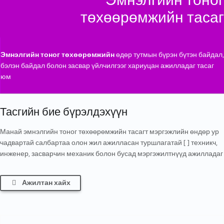
төхөөрөмжийн тасаг
Эмнэлгийн тоног төхөөрөмжийн
өдөр тутмын бүрэн бүтэн байдал,
бэлэн байдал болон засвар үйлчилгээг хариуцан ажилладаг тасаг
юм
Тасгийн бие бүрэлдэхүүн
Манай эмнэлгийн тоног төхөөрөмжийн тасагт мэргэжлийн өндөр ур
чадвартай салбартаа олон жил ажилласан туршлагатай [ ] техникч,
инженер, засварчин механик болон бусад мэргэжилтнүүд ажилладаг
Ажилтан хайх