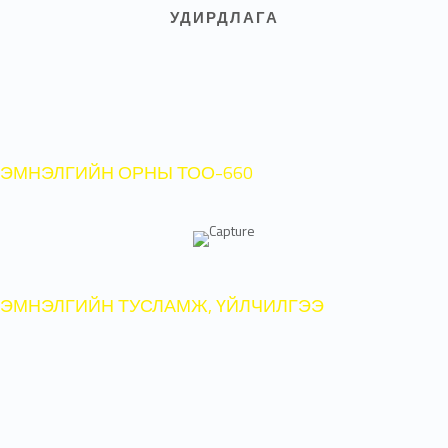
УДИРДЛАГА
ЭМНЭЛГИЙН ОРНЫ ТОО-660
ЭМНЭЛГИЙН ТУСЛАМЖ, ҮЙЛЧИЛГЭЭ
2021 оны 02 дугаар сарын 07-ны
өдрөөс эхлэн коронавируст