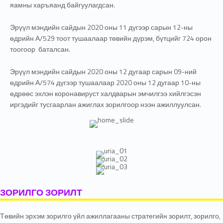
яамны харъяанд байгуулагдсан.
Эрүүл мэндийн сайдын 2020 оны 11 дүгээр сарын 12-ны
өдрийн А/529 тоот тушаалаар төвийн дүрэм, бүтцийг 724 орон
тоогоор баталсан.
Эрүүл мэндийн сайдын 2020 оны 12 дугаар сарын 09-ний
өдрийн А/574 дүгээр тушаалаар 2020 оны 12 дугаар 10-ны
өдрөөс эхлэн коронавируст халдварын эмчилгээ хийлгэсэн
иргэдийг тусгаарлан ажиглах зорилгоор нээн ажиллуулсан.
ЗОРИЛГО ЗОРИЛТ
Төвийн эрхэм зорилго үйл ажиллагааны стратегийн зорилт, зорилго,