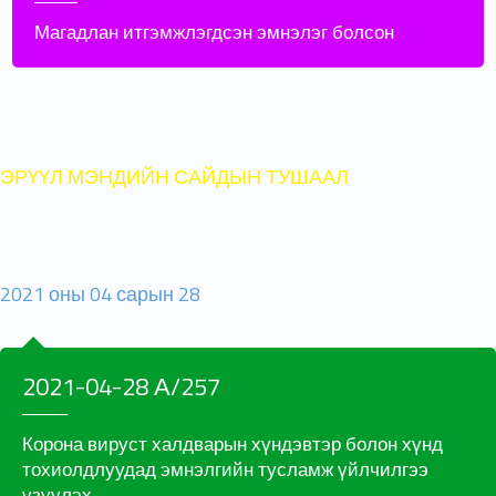
Магадлан итгэмжлэгдсэн эмнэлэг болсон
ЭРҮҮЛ МЭНДИЙН САЙДЫН ТУШААЛ
2021 оны 04 сарын 28
2021-04-28 А/257
Корона вируст халдварын хүндэвтэр болон хүнд
тохиолдлуудад эмнэлгийн тусламж үйлчилгээ
үзүүлэх