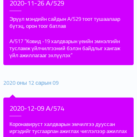
2020-11-26 А/529
Эрүүл мэндийн сайдын А/529 тоот тушаалаар
бүтэц, орон тоог батлав
А/517 “Ковид -19 халдварын үеийн эмнэлгийн
тусламж үйлчилгээний бэлэн байдлыг хангаж
үйл ажиллагааг эхлүүлэх”
2020 оны 12 сарын 09
2020-12-09 А/574
Коронавируст халдварын эмчилгээ дууссан
иргэдийг тусгаарлан ажиглах чиглэлээр ажиллах