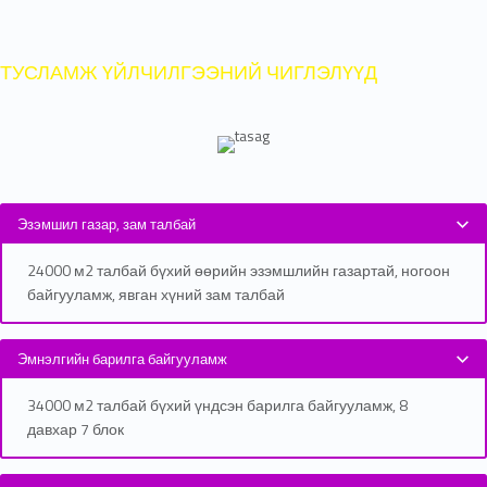
ТУСЛАМЖ ҮЙЛЧИЛГЭЭНИЙ ЧИГЛЭЛҮҮД
Эзэмшил газар, зам талбай
24000 м2 талбай бүхий өөрийн эзэмшлийн газартай, ногоон
байгууламж, явган хүний зам талбай
Эмнэлгийн барилга байгууламж
34000 м2 талбай бүхий үндсэн барилга байгууламж, 8
давхар 7 блок