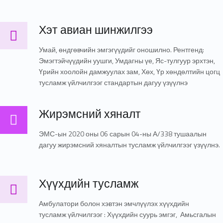
Хэт авиан шинжилгээ
Хэт авиан шинжилгээ
Умай, өндгөвчийн эмгэгүүдийг оношилно. Рентгенд:
Эмэгтэйчүүдийн уушги, Умдагны үе, Яс-тулгуур эрхтэн,
Үрийн хоолойн дамжуулах зам, Хөх, Үр хөндөлтийн цогц
тусламж үйлчилгээг стандартын дагуу үзүүлнэ
Жирэмсний хяналт
Жирэмсний хяналт
ЭМС-ын 2020 оны 06 сарын 04-ны А/338 тушаалын
дагуу жирэмсний хяналтын тусламж үйлчилгээг үзүүлнэ.
Хүүхдийн тусламж
Хүүхдийн тусламж
Амбулатори болон хэвтэн эмчлүүлэх хүүхдийн
тусламж үйлчилгээг : Хүүхдийн суурь эмгэг, Амьсгалын