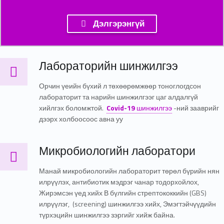
Дэлгэрэнгүй
Лабораторийн шинжилгээ
Лабораторийн шинжилгээ
Орчин үеийн бүхий л төхөөрөмжөөр тоноглогдсон
лабораторит та нарийн шинжилгээг цаг алдалгүй
хийлгэх боломжтой.
Covid-19
шинжилгээ
-ний зааврийг
дээрх холбоосоос авна уу
Микробиологийн лаборатори
Микробиологийн лаборатори
Манай микробиологийн лабораторит төрөл бүрийн нян
илрүүлэх, антибиотик мэдрэг чанар тодорхойлох,
Жирэмсэн үед хийх В бүлгийн стрептококкийн (GBS)
илрүүлэг, (screening) шинжилгээ хийх, Эмэгтэйчүүдийн
түрхэцийн шинжилгээ зэргийг хийж байна.