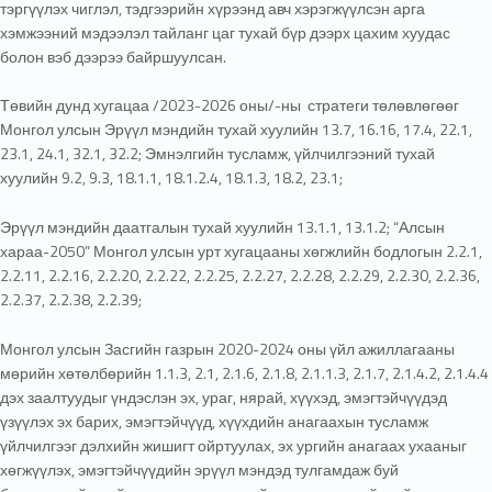
тэргүүлэх чиглэл, тэдгээрийн хүрээнд авч хэрэгжүүлсэн арга
хэмжээний мэдээлэл тайланг цаг тухай бүр дээрх цахим хуудас
болон вэб дээрээ байршуулсан.
Төвийн дунд хугацаа /2023-2026 оны/-ны стратеги төлөвлөгөөг
Монгол улсын Эрүүл мэндийн тухай хуулийн 13.7, 16.16, 17.4, 22.1,
23.1, 24.1, 32.1, 32.2; Эмнэлгийн тусламж, үйлчилгээний тухай
хуулийн 9.2, 9.3, 18.1.1, 18.1.2.4, 18.1.3, 18.2, 23.1;
Эрүүл мэндийн даатгалын тухай хуулийн 13.1.1, 13.1.2; “Алсын
хараа-2050” Монгол улсын урт хугацааны хөгжлийн бодлогын 2.2.1,
2.2.11, 2.2.16, 2.2.20, 2.2.22, 2.2.25, 2.2.27, 2.2.28, 2.2.29, 2.2.30, 2.2.36,
2.2.37, 2.2.38, 2.2.39;
Монгол улсын Засгийн газрын 2020-2024 оны үйл ажиллагааны
мөрийн хөтөлбөрийн 1.1.3, 2.1, 2.1.6, 2.1.8, 2.1.1.3, 2.1.7, 2.1.4.2, 2.1.4.4
дэх заалтуудыг үндэслэн эх, ураг, нярай, хүүхэд, эмэгтэйчүүдэд
үзүүлэх эх барих, эмэгтэйчүүд, хүүхдийн анагаахын тусламж
үйлчилгээг дэлхийн жишигт ойртуулах, эх ургийн анагаах ухааныг
хөгжүүлэх, эмэгтэйчүүдийн эрүүл мэндэд тулгамдаж буй