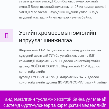
замын цочмог эмгэг, Хоол боловсруулах эрхтний
эмгэг, Бөөр, шээсний замын эмгэг, Чих хамар, хоолойн
эмгэг, Мэс засал, Хүүхдийн шүдний үзлэг, Эрүү
нүүрний мэс заслийн чиглэлээр явуулж байна.
Ургийн хромосомын эмгэгийн илрүүлэг шинжилгээ
Ургийн хромосомын эмгэгийн
илрүүлэг шинжилгээ
Жирэмсний 11-13+6 долоо хоногтойд ургийн шилэн
хүзүүний арын зай (NT) ба ургийн хамрын яс (NB)
хэмжилт, Жирэмсний 9-11 долоо хоногтойд эхийн
цусанд ХОЁРОЛ СОРИЛ, Жирэмсний 15-18 долоо
хоногтойд эхийн
цусанд ГУРВАЛ СОРИЛ, Жирэмсний 14-20 долоо
хоногтойд эхийн цусанд ДӨРВӨЛ СОРИЛ зэргийг хийдэг
Танд эмнэлгийн тусламж хэрэгтэй байна уу? Манай
системд бүртгүүлснээр та хэрэгцээтэй мэдээллийг