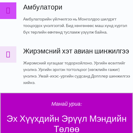
Амбулатори
Амбулатори
Амбулаторийн үйлчилгээ нь Монголдоо шилдэгт
тооцогдох үнэлгээтэй. Бид хөнгөнөөс маш хүнд хүртэл
бүх төрлийн өвчтөнд тусламж үзүүлж байна.
Жирэмсний хэт авиан шинжилгээ
Жирэмсний хэт авиан шинжилгээ
Жирэмсний хугацааг тодорхойлоно. Ургийн өсөлтийг
үнэлнэ. Ургийн эрхтэн тогтолцоог (хөгжлийн гажиг)
үнэлнэ. Умай-ихэс-ургийн судсанд Допплер шинжилгээ
хийнэ.
Манай уриа:
Эх Хүүхдийн Эрүүл Мэндийн
Төлөө