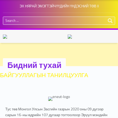
ЭХ НЯРАЙ ЭМЭГТЭЙЧҮҮДИЙН ҮНДЭСНИЙ ТӨВ II
Search for:
Бидний тухай
БАЙГУУЛЛАГЫН ТАНИЛЦУУЛГА
Тус төв Монгол Улсын Засгийн газрын 2020 оны 09 дүгээр
сарын 16-ны өдрийн 107 дугаар тогтоолоор Эрүүл мэндийн