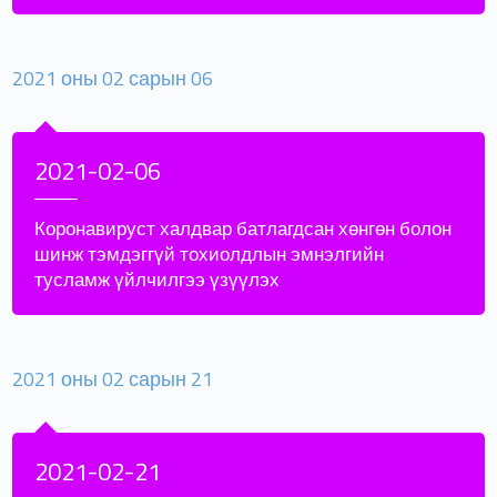
2021 оны 02 сарын 06
2021-02-06
Коронавируст халдвар батлагдсан хөнгөн болон
шинж тэмдэггүй тохиолдлын эмнэлгийн
тусламж үйлчилгээ үзүүлэх
2021 оны 02 сарын 21
2021-02-21