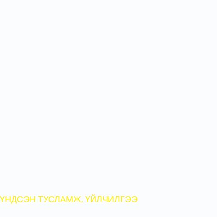
халдвар (Ковид-19)-ын тусламж
үйлчилгээнд зориулан нийт
1000
ор,
эрчимт эмчилгээний
50
ор
дэлгэж,
33025
орчим
үйлчлүүлэгчид хэвтүүлэн
эмчлүүлснээс 0-16
насны
9120
хүүхэд,
5392
жирэмсэн
эмэгтэйчүүд
үйлчлүүлж
,
303
эх
амаржсан
байна.
ҮНДСЭН ТУСЛАМЖ, ҮЙЛЧИЛГЭЭ