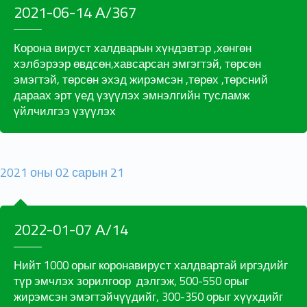
2021-06-14 А/367
Корона вируст халдварын хүндэвтэр ,хөнгөн
хэлбэрээр өвдсөн,хавсарсан эмгэгтэй, төрсөн
эмэгтэй, төрсөн эхэд жирэмсэн ,төрөх ,төрсний
дараах эрт үед үзүүлэх эмнэлгийн тусламж
үйлчилгээ үзүүлэх
2021 оны 02 сарын 21
2022-01-07 А/14
Нийт 1000 орыг коронавируст халдвартай иргэдийг
түр эмчлэх зорилгоор дэлгэж, 500-550 орыг
жирэмсэн эмэгтэйчүүдийг, 300-350 орыг хүүхдийг