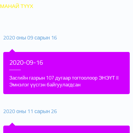
МАНАЙ ТҮҮХ
2020 оны 09 сарын 16
2020-09-16
Засгийн газрын 107 дугаар тогтоолоор ЭНЭҮТ II
Эмнэлэг үүсгэн байгуулагдсан
2020 оны 11 сарын 26