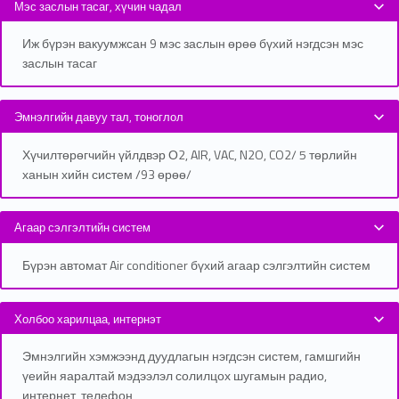
Мэс заслын тасаг, хүчин чадал
Иж бүрэн вакуумжсан 9 мэс заслын өрөө бүхий нэгдсэн мэс
заслын тасаг
Эмнэлгийн давуу тал, тоноглол
Хүчилтөрөгчийн үйлдвэр О2, AIR, VAC, N2O, CO2/ 5 төрлийн
ханын хийн систем /93 өрөө/
Агаар сэлгэлтийн систем
Бүрэн автомат Air conditioner бүхий агаар сэлгэлтийн систем
Холбоо харилцаа, интернэт
Эмнэлгийн хэмжээнд дуудлагын нэгдсэн систем, гамшгийн
үеийн яаралтай мэдээлэл солилцох шугамын радио,
интернет, телефон