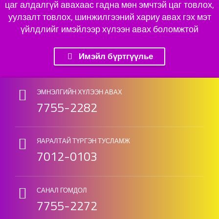
цаг алдалгүй авахаас гадна мөн эмчтэй цаг товлох,
уулзалт товлох, шинжилгээний хариу авах гэх мэт
үйлдлийг имэйлээр хүлээн авах боломжтой
Имэйл бүртгүүлье
Skip back to main navigation
ЭМНЭЛГИЙН ХҮЛЭЭН АВАХ
7755-2282
ЯАРАЛТАЙ ТҮРГЭН ТУСЛАМЖ
7012-0103
САНАЛ ГОМДОЛ
7755-2272