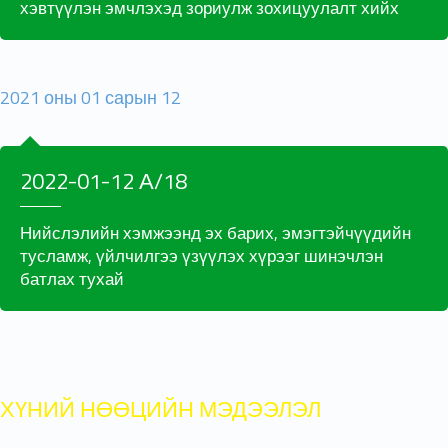
хэвтүүлэн эмчлэхэд зориулж зохицуулалт хийх
2021 оны 01 сарын 12
2022-01-12 А/18
Нийслэлийн хэмжээнд эх барих, эмэгтэйчүүдийн
тусламж, үйлчилгээ үзүүлэх хүрээг шинэчлэн
батлах тухай
ХҮНИЙ НӨӨЦИЙН МЭДЭЭЛЭЛ