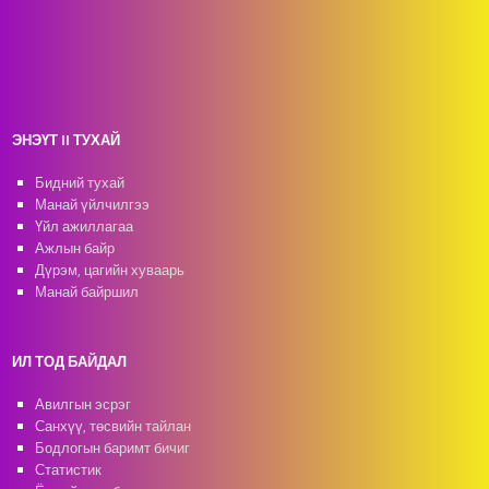
ЭНЭҮТ II ТУХАЙ
Бидний тухай
Манай үйлчилгээ
Үйл ажиллагаа
Ажлын байр
Дүрэм, цагийн хуваарь
Манай байршил
ИЛ ТОД БАЙДАЛ
Авилгын эсрэг
Санхүү, төсвийн тайлан
Бодлогын баримт бичиг
Статистик