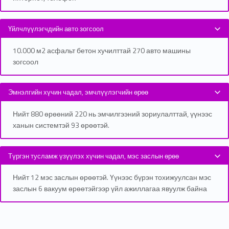
Үйлчлүүлэгчдийн авто зогсоол
10.000 м2 асфальт бетон хучилттай 270 авто машины
зогсоол
Эмнэлгийн хүчин чадал, эмчлүүлэгчийн өрөө
Нийт 880 өрөөний 220 нь эмчилгээний зориулалттай, үүнээс
ханын системтэй 93 өрөөтэй.
Түргэн тусламж үзүүлэх хүчин чадал, мэс заслын өрөө
Нийт 12 мэс заслын өрөөтэй. Үүнээс бүрэн тохижуулсан мэс
заслын 6 вакуум өрөөтэйгээр үйл ажиллагаа явуулж байна