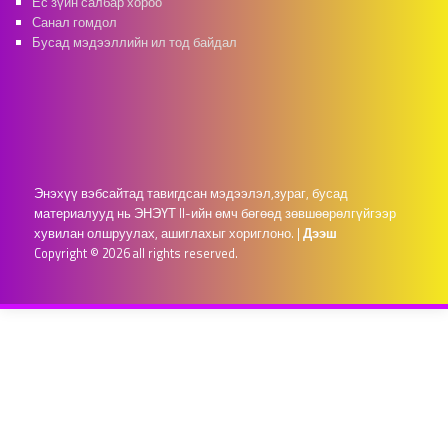
Ёс зүйн салбар хороо
Санал гомдол
Бусад мэдээллийн ил тод байдал
Энэхүү вэбсайтад тавигдсан мэдээлэл,зураг, бусад
материалууд нь ЭНЭҮТ II-ийн өмч бөгөөд зөвшөөрөлгүйгээр
хувилан олшруулах, ашиглахыг хориглоно.
|
Дээш
Copyright © 2026 all rights reserved.