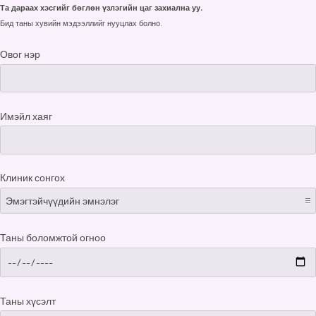
Та дараах хэсгийг бөглөн үзлэгийн цаг захиална уу.
Бид таны хувийн мэдээллийг нууцлах болно.
Овог нэр
Имэйл хаяг
Клиник сонгох
Таны боломжтой огноо
Таны хүсэлт