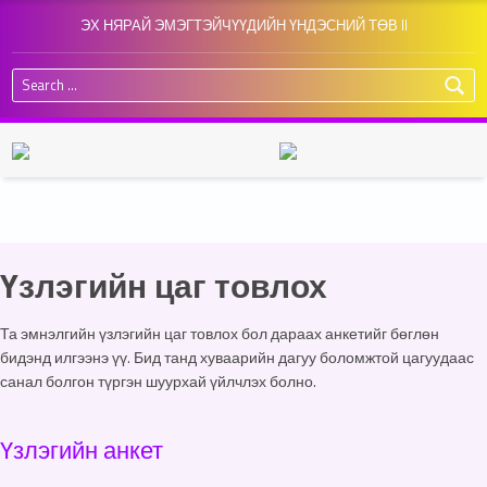
ЭХ НЯРАЙ ЭМЭГТЭЙЧҮҮДИЙН ҮНДЭСНИЙ ТӨВ II
Search for:
Үзлэгийн цаг товлох
Та эмнэлгийн үзлэгийн цаг товлох бол дараах анкетийг бөглөн
бидэнд илгээнэ үү. Бид танд хуваарийн дагуу боломжтой цагуудаас
санал болгон түргэн шуурхай үйлчлэх болно.
Үзлэгийн анкет