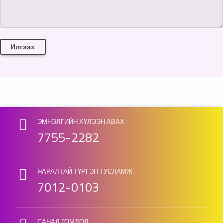
Skip back to main navigation
ЭМНЭЛГИЙН ХҮЛЭЭН АВАХ
7755-2282
ЯАРАЛТАЙ ТҮРГЭН ТУСЛАМЖ
7012-0103
САНАЛ ГОМДОЛ