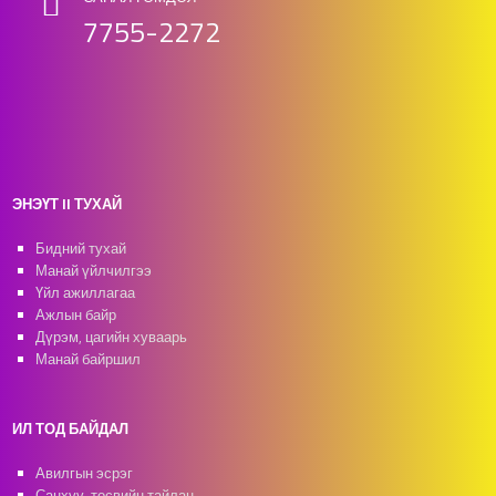
7755-2272
ЭНЭҮТ II ТУХАЙ
Бидний тухай
Манай үйлчилгээ
Үйл ажиллагаа
Ажлын байр
Дүрэм, цагийн хуваарь
Манай байршил
ИЛ ТОД БАЙДАЛ
Авилгын эсрэг
Санхүү, төсвийн тайлан