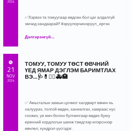
2024
Written by:
admin
✅Хэрвээ та томуугаар өвдсөн бол цаг алдалгүй
эмчид хандаарай‼️ #эрүүлорчинэрүүл_иргэн
“Томуугаас урьдчилан сэргийлэх энгийн аргууд”
Дэлгэрэнгүй
…
ТОМУУ, ТОМУУ ТӨСТ ӨВЧНИЙ
POSTED ON:
21
ҮЕД ЯМАР ДЭГЛЭМ БАРИМТЛАХ
ВЭ…🩺💊👩‍⚕️🚑🏥
NOV
2024
Written by:
admin
✅ Амьсгалын замын цочмог халдварт өвчин нь
халуурах, толгой өвдөх, ханиалгах, хамраас нус
гоожих, үе мөч болон булчингаар өвдөх буюу
ерөнхий хордлогын шинж тэмдгээр илэрснээр
өвчлөл, хүндрэл үүсгэдэг.