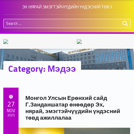
ЭХ НЯРАЙ ЭМЭГТЭЙЧҮҮДИЙН ҮНДЭСНИЙ ТӨВ II
Search for:
Category:
Мэдээ
Монгол Улсын Ерөнхий сайд
POSTED ON:
27
Г.Занданшатар өнөөдөр Эх,
нярай, эмэгтэйчүүдийн үндэсний
NOV
2025
төвд ажиллалаа
Written by:
admin