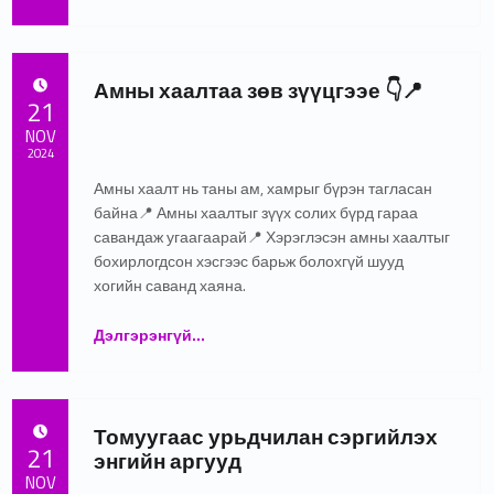
Амны хаалтаа зөв зүүцгээе 👇📍
POSTED ON:
21
NOV
2024
Амны хаалт нь таны ам, хамрыг бүрэн тагласан
Written by:
admin
байна📍 Амны хаалтыг зүүх солих бүрд гараа
савандаж угаагаарай📍 Хэрэглэсэн амны хаалтыг
бохирлогдсон хэсгээс барьж болохгүй шууд
хогийн саванд хаяна.
“Амны хаалтаа зөв зүүцгээе 👇📍”
Дэлгэрэнгүй
…
Томуугаас урьдчилан сэргийлэх
POSTED ON:
21
энгийн аргууд
NOV