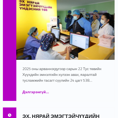
2025 оны арваннэгдүгээр сарын 22 Тус төвийн
Хүүхдийн эмнэлгийн хүлээн авах, яаралтай
тусламжийн тасагт сүүлийн 24 цагт 538…
Дэлгэрэнгүй
“Монгол Улсын Ерөнхий сайд Г.Занданшатар өнөөдөр Эх, нярай, эмэгтэйчүүдийн үндэсний төвд ажиллалаа”
…
ЭХ, НЯРАЙ ЭМЭГТЭЙЧҮҮДИЙН