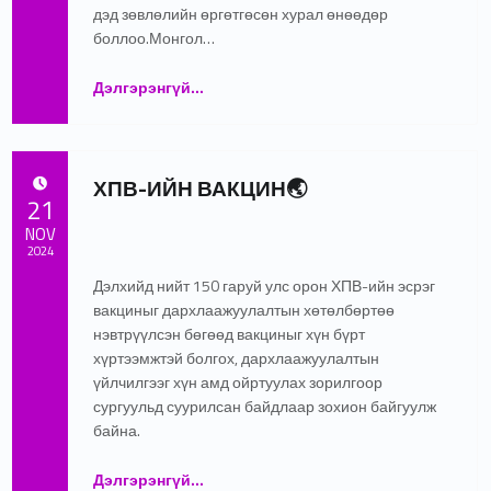
дэд зөвлөлийн өргөтгөсөн хурал өнөөдөр
боллоо.Монгол…
Дэлгэрэнгүй
…
“ЭМЯ-ны дэргэдэх Хөгжлийн бэрхшээлтэй хүний эрхийг хангах орон тооны бус дэд зөвлөлийн өргөтгөсөн хурал боллоо”
ХПВ-ИЙН ВАКЦИН🌏
POSTED ON:
21
NOV
2024
Дэлхийд нийт 150 гаруй улс орон ХПВ-ийн эсрэг
Written by:
admin
вакциныг дархлаажуулалтын хөтөлбөртөө
нэвтрүүлсэн бөгөөд вакциныг хүн бүрт
хүртээмжтэй болгох, дархлаажуулалтын
үйлчилгээг хүн амд ойртуулах зорилгоор
сургуульд суурилсан байдлаар зохион байгуулж
байна.
“ХПВ-ИЙН ВАКЦИН🌏”
Дэлгэрэнгүй
…