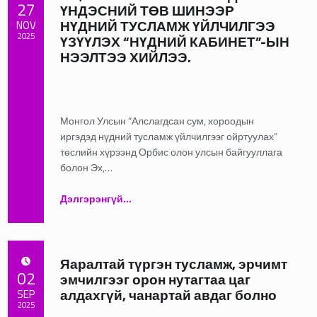
POSTED ON:
27
ҮНДЭСНИЙ ТӨВ ШИНЭЭР
НҮДНИЙ ТУСЛАМЖ ҮЙЛЧИЛГЭЭ
NOV
2025
ҮЗҮҮЛЭХ “НҮДНИЙ КАБИНЕТ”-ЫН
НЭЭЛТЭЭ ХИЙЛЭЭ.
Written by:
admin
Монгол Улсын “Алслагдсан сум, хороодын
иргэдэд нүдний тусламж үйлчилгээг ойртуулах”
төслийн хүрээнд Орбис олон улсын байгууллага
болон Эх,…
Дэлгэрэнгүй
…
“ЭХ, НЯРАЙ ЭМЭГТЭЙЧҮҮДИЙН ҮНДЭСНИЙ ТӨВ ШИНЭЭР НҮДНИЙ ТУСЛАМЖ ҮЙЛЧИЛГЭЭ ҮЗҮҮЛЭХ “НҮДНИЙ КАБИНЕТ”-ЫН НЭЭЛТЭЭ ХИЙЛЭЭ.”
Яаралтай түргэн тусламж, эрчимт
POSTED ON:
02
эмчилгээг орон нутагтаа цаг
алдахгүй, чанартай авдаг болно
SEP
2025