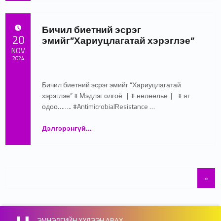
Бичил биетний эсрэг
POSTED ON:
20
эмийг”Хариуцлагатай хэрэглэе”
NOV
2024
Written by:
admin
Бичил биетний эсрэг эмийг “Хариуцлагатай
хэрэглэе” # Мэдлэг олгоё | # нөлөөлье | # яг
одоо…….. #AntimicrobialResistance …
“Бичил биетний эсрэг эмийг”Хариуцлагатай хэрэглэе””
Дэлгэрэнгүй
…
»
ЭМНЭЛГИЙН ХҮЛЭЭН АВАХ