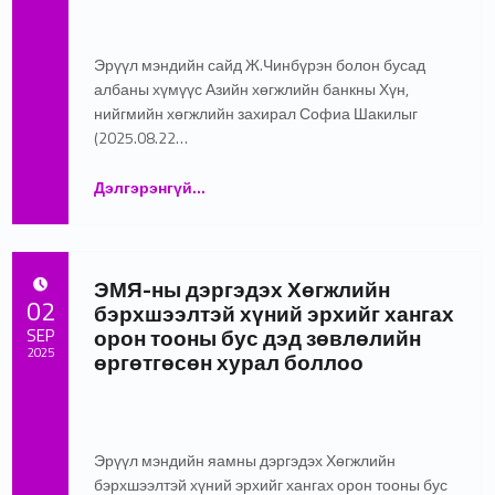
Written by:
admin
Эрүүл мэндийн сайд Ж.Чинбүрэн болон бусад
албаны хүмүүс Азийн хөгжлийн банкны Хүн,
нийгмийн хөгжлийн захирал Софиа Шакилыг
(2025.08.22…
Дэлгэрэнгүй
“Яаралтай түргэн тусламж, эрчимт эмчилгээг орон нутагтаа цаг алдахгүй, чанартай авдаг болно”
…
ЭМЯ-ны дэргэдэх Хөгжлийн
POSTED ON:
02
бэрхшээлтэй хүний эрхийг хангах
орон тооны бус дэд зөвлөлийн
SEP
2025
өргөтгөсөн хурал боллоо
Written by:
admin
Эрүүл мэндийн яамны дэргэдэх Хөгжлийн
бэрхшээлтэй хүний эрхийг хангах орон тооны бус