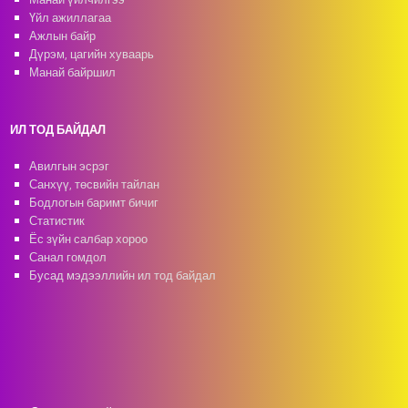
Үйл ажиллагаа
Ажлын байр
Дүрэм, цагийн хуваарь
Манай байршил
ИЛ ТОД БАЙДАЛ
Авилгын эсрэг
Санхүү, төсвийн тайлан
Бодлогын баримт бичиг
Статистик
Ёс зүйн салбар хороо
Санал гомдол
Бусад мэдээллийн ил тод байдал