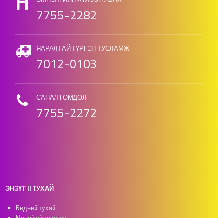
7755-2282
ЯАРАЛТАЙ ТҮРГЭН ТУСЛАМЖ
7012-0103
САНАЛ ГОМДОЛ
7755-2272
ЭНЭҮТ II ТУХАЙ
Бидний тухай
Манай үйлчилгээ