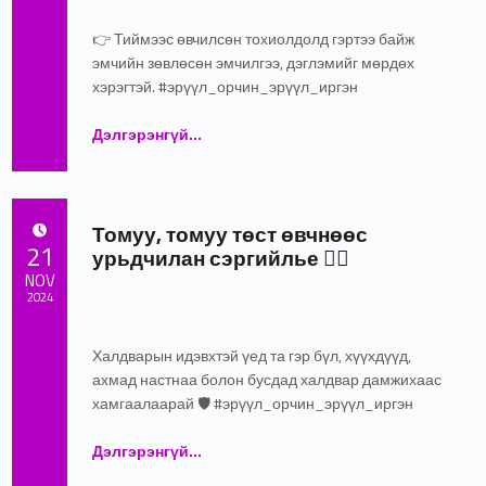
👉 Тиймээс өвчилсөн тохиолдолд гэртээ байж
эмчийн зөвлөсөн эмчилгээ, дэглэмийг мөрдөх
хэрэгтэй. #эрүүл_орчин_эрүүл_иргэн
Дэлгэрэнгүй
…
“ТОМУУ, ТОМУУ ТӨСТ ӨВЧНИЙ ҮЕД ЯМАР ДЭГЛЭМ БАРИМТЛАХ ВЭ…🩺💊👩‍⚕️🚑🏥”
Томуу, томуу төст өвчнөөс
POSTED ON:
21
урьдчилан сэргийлье 👩‍⚕️
NOV
2024
Written by:
admin
Халдварын идэвхтэй үед та гэр бүл, хүүхдүүд,
ахмад настнаа болон бусдад халдвар дамжихаас
хамгаалаарай 🛡 #эрүүл_орчин_эрүүл_иргэн
“Томуу, томуу төст өвчнөөс урьдчилан сэргийлье 👩‍⚕️”
Дэлгэрэнгүй
…