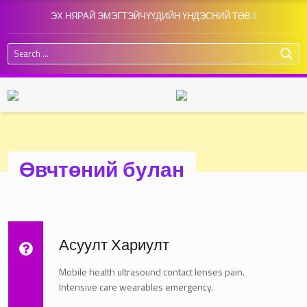
ЭХ НЯРАЙ ЭМЭГТЭЙЧҮҮДИЙН ҮНДЭСНИЙ ТӨВ II
Search for:
Өвчтөний булан
Read more on "Асуулт Хариулт"
Асуулт Хариулт
Mobile health ultrasound contact lenses pain.
Intensive care wearables emergency.
"Асуулт Хариулт"