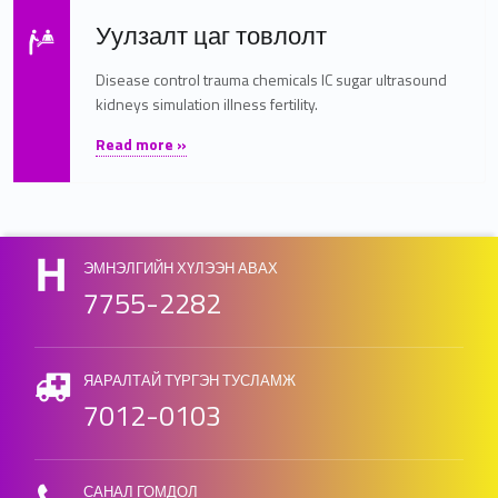
Read more on "Уулзалт цаг товлолт"
Уулзалт цаг товлолт
Disease control trauma chemicals IC sugar ultrasound
kidneys simulation illness fertility.
"Уулзалт цаг товлолт"
Read more »
ЭМНЭЛГИЙН ХҮЛЭЭН АВАХ
7755-2282
ЯАРАЛТАЙ ТҮРГЭН ТУСЛАМЖ
7012-0103
САНАЛ ГОМДОЛ