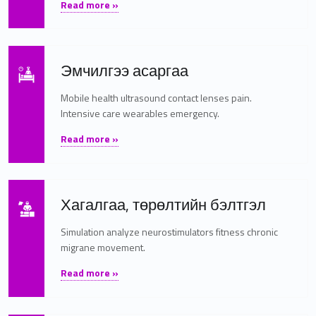
Read more »
Read more on "Эмчилгээ асаргаа"
Эмчилгээ асаргаа
Mobile health ultrasound contact lenses pain.
Intensive care wearables emergency.
"Эмчилгээ асаргаа"
Read more »
Read more on "Хагалгаа, төрөлтийн бэлтгэл"
Хагалгаа, төрөлтийн бэлтгэл
Simulation analyze neurostimulators fitness chronic
migrane movement.
"Хагалгаа, төрөлтийн бэлтгэл"
Read more »