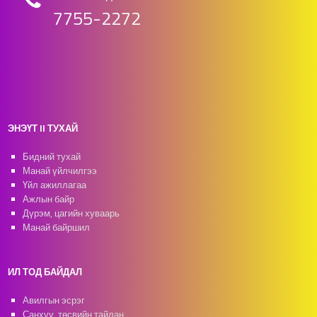
7755-2272
ЭНЭҮТ II ТУХАЙ
Бидний тухай
Манай үйлчилгээ
Үйл ажиллагаа
Ажлын байр
Дүрэм, цагийн хуваарь
Манай байршил
ИЛ ТОД БАЙДАЛ
Авилгын эсрэг
Санхүү, төсвийн тайлан