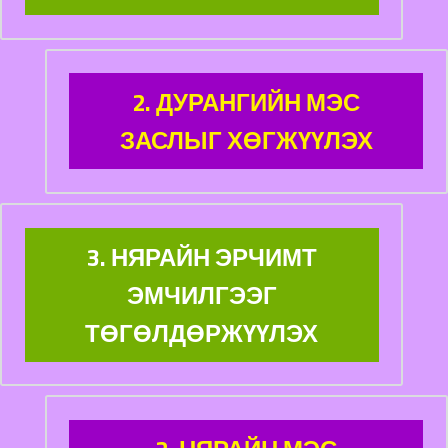
2. ДУРАНГИЙН МЭС
ЗАСЛЫГ ХӨГЖҮҮЛЭХ
3. НЯРАЙН ЭРЧИМТ
ЭМЧИЛГЭЭГ
ТӨГӨЛДӨРЖҮҮЛЭХ