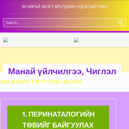
ЭХ НЯРАЙ ЭМЭГТЭЙЧҮҮДИЙН ҮНДЭСНИЙ ТӨВ II
Search for:
Манай үйлчилгээ, Чиглэл
ХӨГЖЛИЙН ТЭРГҮҮЛЭХ ЧИГЛЭЛ
1. ПЕРИНАТАЛОГИЙН
ТӨВИЙГ БАЙГУУЛАХ