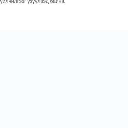
үйлчилгээг үзүүлээд байна.
ТУСЛАМЖ ҮЙЛЧИЛГЭЭНИЙ ЧИГЛЭЛҮҮД
ПЕРИНАТАЛОГИЙН ТӨВ
АВТОПАРК