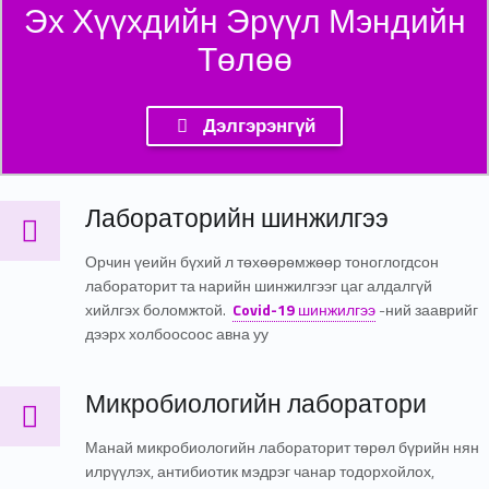
Эх Хүүхдийн Эрүүл Мэндийн
Төлөө
Дэлгэрэнгүй
Лабораторийн шинжилгээ
Лабораторийн шинжилгээ
Орчин үеийн бүхий л төхөөрөмжөөр тоноглогдсон
лабораторит та нарийн шинжилгээг цаг алдалгүй
хийлгэх боломжтой.
Covid-19
шинжилгээ
-ний зааврийг
дээрх холбоосоос авна уу
Микробиологийн лаборатори
Микробиологийн лаборатори
Манай микробиологийн лабораторит төрөл бүрийн нян
илрүүлэх, антибиотик мэдрэг чанар тодорхойлох,