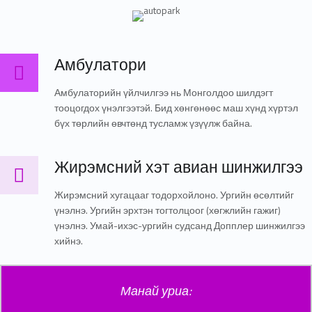
Амбулатори
Амбулатори
Амбулаторийн үйлчилгээ нь Монголдоо шилдэгт
тооцогдох үнэлгээтэй. Бид хөнгөнөөс маш хүнд хүртэл
бүх төрлийн өвчтөнд тусламж үзүүлж байна.
Жирэмсний хэт авиан шинжилгээ
Жирэмсний хэт авиан шинжилгээ
Жирэмсний хугацааг тодорхойлоно. Ургийн өсөлтийг
үнэлнэ. Ургийн эрхтэн тогтолцоог (хөгжлийн гажиг)
үнэлнэ. Умай-ихэс-ургийн судсанд Допплер шинжилгээ
хийнэ.
Манай уриа: