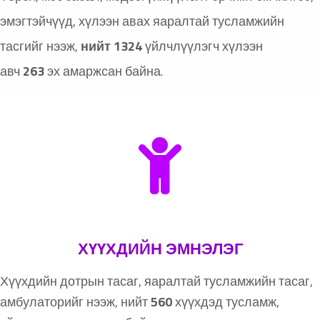
эмэгтэйчүүд, хүлээн авах яаралтай тусламжийн
тасгийг нээж,
нийт
1324
үйлчлүүлэгч хүлээн
авч
263
эх амаржсан байна.
ХҮҮХДИЙН ЭМНЭЛЭГ
Хүүхдийн дотрын тасаг, яаралтай тусламжийн тасаг,
амбулаторийг нээж, нийт
56
0
хүүхдэд тусламж,