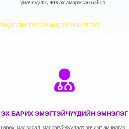
үйлчлүүлж
,
303
эх
амаржсан байна.
ҮНДСЭН ТУСЛАМЖ, ҮЙЛЧИЛГЭЭ
ЭХ БАРИХ ЭМЭГТЭЙЧҮҮДИЙН ЭМНЭЛЭГ
Төрөх, мэс засал, мэдээгүйжүүлэлт эрчимт эмчилгээ,