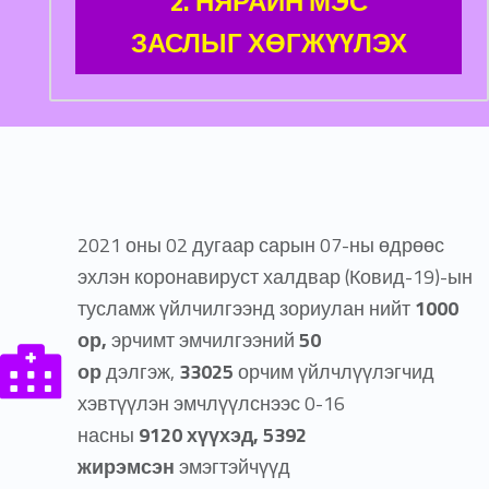
2. НЯРАЙН МЭС
ЗАСЛЫГ ХӨГЖҮҮЛЭХ
ЭМНЭЛГИЙН ТУСЛАМЖ, ҮЙЛЧИЛГЭЭ
2021 оны 02 дугаар сарын 07-ны өдрөөс
эхлэн коронавируст халдвар (Ковид-19)-ын
тусламж үйлчилгээнд зориулан нийт
1000
ор,
эрчимт эмчилгээний
50
ор
дэлгэж,
33025
орчим үйлчлүүлэгчид
хэвтүүлэн эмчлүүлснээс 0-16
насны
9120
хүүхэд,
5392
жирэмсэн
эмэгтэйчүүд