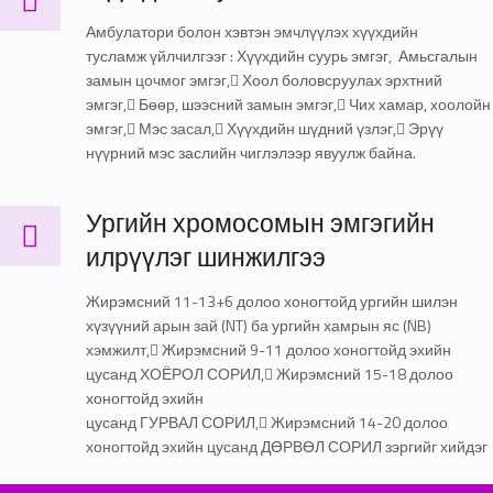
Амбулатори болон хэвтэн эмчлүүлэх хүүхдийн
тусламж үйлчилгээг : Хүүхдийн суурь эмгэг, Амьсгалын
замын цочмог эмгэг, Хоол боловсруулах эрхтний
эмгэг, Бөөр, шээсний замын эмгэг, Чих хамар, хоолойн
эмгэг, Мэс засал, Хүүхдийн шүдний үзлэг, Эрүү
нүүрний мэс заслийн чиглэлээр явуулж байна.
Ургийн хромосомын эмгэгийн илрүүлэг шинжилгээ
Ургийн хромосомын эмгэгийн
илрүүлэг шинжилгээ
Жирэмсний 11-13+6 долоо хоногтойд ургийн шилэн
хүзүүний арын зай (NT) ба ургийн хамрын яс (NB)
хэмжилт, Жирэмсний 9-11 долоо хоногтойд эхийн
цусанд ХОЁРОЛ СОРИЛ, Жирэмсний 15-18 долоо
хоногтойд эхийн
цусанд ГУРВАЛ СОРИЛ, Жирэмсний 14-20 долоо
хоногтойд эхийн цусанд ДӨРВӨЛ СОРИЛ зэргийг хийдэг