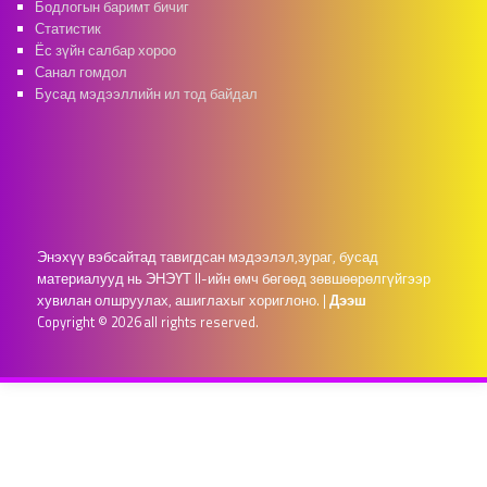
Бодлогын баримт бичиг
Статистик
Ёс зүйн салбар хороо
Санал гомдол
Бусад мэдээллийн ил тод байдал
Энэхүү вэбсайтад тавигдсан мэдээлэл,зураг, бусад
материалууд нь ЭНЭҮТ II-ийн өмч бөгөөд зөвшөөрөлгүйгээр
хувилан олшруулах, ашиглахыг хориглоно.
|
Дээш
Copyright © 2026 all rights reserved.