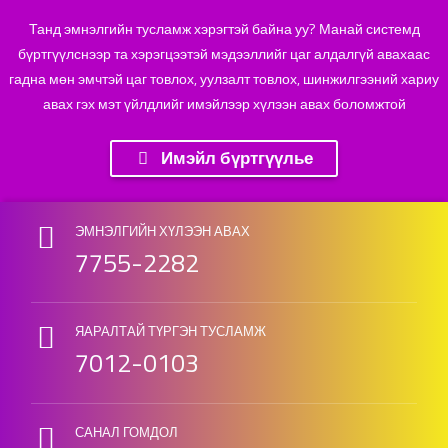
Танд эмнэлгийн тусламж хэрэгтэй байна уу? Манай системд
бүртгүүлснээр та хэрэгцээтэй мэдээллийг цаг алдалгүй авахаас
гадна мөн эмчтэй цаг товлох, уулзалт товлох, шинжилгээний хариу
авах гэх мэт үйлдлийг имэйлээр хүлээн авах боломжтой
Имэйл бүртгүүлье
Skip back to main navigation
ЭМНЭЛГИЙН ХҮЛЭЭН АВАХ
7755-2282
ЯАРАЛТАЙ ТҮРГЭН ТУСЛАМЖ
7012-0103
САНАЛ ГОМДОЛ