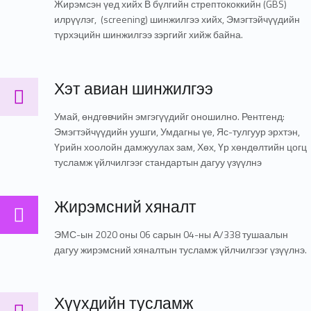
Жирэмсэн үед хийх В бүлгийн стрептококкийн (GBS)
илрүүлэг, (screening) шинжилгээ хийх, Эмэгтэйчүүдийн
түрхэцийн шинжилгээ зэргийг хийж байна.
Хэт авиан шинжилгээ
Хэт авиан шинжилгээ
Умай, өндгөвчийн эмгэгүүдийг оношилно. Рентгенд:
Эмэгтэйчүүдийн уушги, Умдагны үе, Яс-тулгуур эрхтэн,
Үрийн хоолойн дамжуулах зам, Хөх, Үр хөндөлтийн цогц
тусламж үйлчилгээг стандартын дагуу үзүүлнэ
Жирэмсний хяналт
Жирэмсний хяналт
ЭМС-ын 2020 оны 06 сарын 04-ны А/338 тушаалын
дагуу жирэмсний хяналтын тусламж үйлчилгээг үзүүлнэ.
Хүүхдийн тусламж
Хүүхдийн тусламж