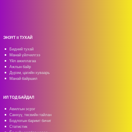
ЭНЭҮТ II ТУХАЙ
Бидний тухай
Манай үйлчилгээ
Үйл ажиллагаа
Ажлын байр
Дүрэм, цагийн хуваарь
Манай байршил
ИЛ ТОД БАЙДАЛ
Авилгын эсрэг
Санхүү, төсвийн тайлан
Бодлогын баримт бичиг
Статистик