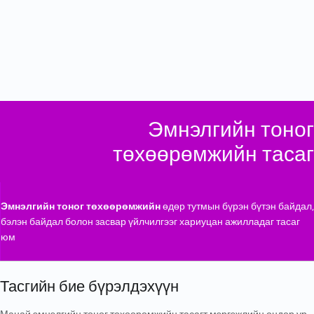
АШИГЛАЛТАД ОРОХ ТОНОГ ТӨХӨӨРӨМЖ
Эмнэлгийн тоног
төхөөрөмжийн тасаг
Эмнэлгийн тоног төхөөрөмжийн
өдөр тутмын бүрэн бүтэн байдал,
бэлэн байдал болон засвар үйлчилгээг хариуцан ажилладаг тасаг
юм
Тасгийн бие бүрэлдэхүүн
Манай эмнэлгийн тоног төхөөрөмжийн тасагт мэргэжлийн өндөр ур