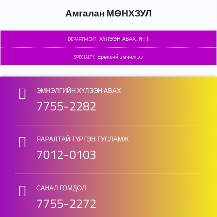
Амгалан МӨНХЗУЛ
ХҮЛЭЭН АВАХ, ЯТТ
DEPARTMENT:
Ерөнхий эмчилгээ
SPECIALTY:
Skip back to main navigation
ЭМНЭЛГИЙН ХҮЛЭЭН АВАХ
7755-2282
ЯАРАЛТАЙ ТҮРГЭН ТУСЛАМЖ
7012-0103
САНАЛ ГОМДОЛ
7755-2272