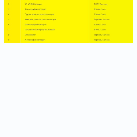
ТОНОГ ТӨХӨӨРӨМЖ
КОМПЬЮТЕР ТОМОГРАФИ