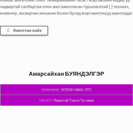
чадвартай салбартаа олон жил ажилласан туршлагатай [ ] техникч,
инженер, засварчин механик болон бусад мэргэжилтнүүд ажилладаг
Ажилтан хайх
Амарсайхан БУЯНДЭЛГЭР
ХҮЛЭЭН АВАХ, ЯТТ
DEPARTMENT:
Яаралтай Түргэн Тусламж
SPECIALTY: