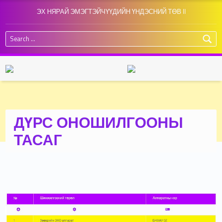
ЭХ НЯРАЙ ЭМЭГТЭЙЧҮҮДИЙН ҮНДЭСНИЙ ТӨВ II
Search for:
ДҮРС ОНОШИЛГООНЫ
ТАСАГ
ДҮРС ОНОШЛОГОО