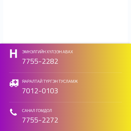
ДЭЛГЭРЭНГҮЙ
Skip back to main navigation
ЭМНЭЛГИЙН ХҮЛЭЭН АВАХ
7755-2282
ЯАРАЛТАЙ ТҮРГЭН ТУСЛАМЖ
7012-0103
САНАЛ ГОМДОЛ
7755-2272