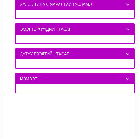
ХҮЛЭЭН АВАХ, ЯАРАЛТАЙ ТУСЛАМЖ
ЭМЭГТЭЙЧҮҮДИЙН ТАСАГ
ДУТУУ ТЭЭЛТИЙН ТАСАГ
МЗМЭЭТ
ДЭЛГЭРЭНГҮЙ