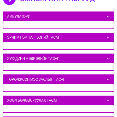
АМБУЛАТОРИ
ЭРЧИМТ ЭМЧИЛГЭЭНИЙ ТАСАГ
ХҮҮХДИЙН МЭДРЭЛИЙН ТАСАГ
ТӨРӨЛЖСӨН МЭС ЗАСЛЫН ТАСАГ
ХООЛ БОЛОВСРУУЛАХ ТАСАГ