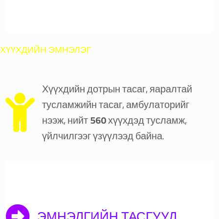
ХҮҮХДИЙН ЭМНЭЛЭГ
Хүүхдийн дотрын тасаг, яаралтай
тусламжийн тасаг, амбулаторийг
нээж, нийт
56
0
хүүхдэд тусламж,
үйлчилгээг үзүүлээд байна.
ЭМНЭЛГИЙН ТАСГУУД