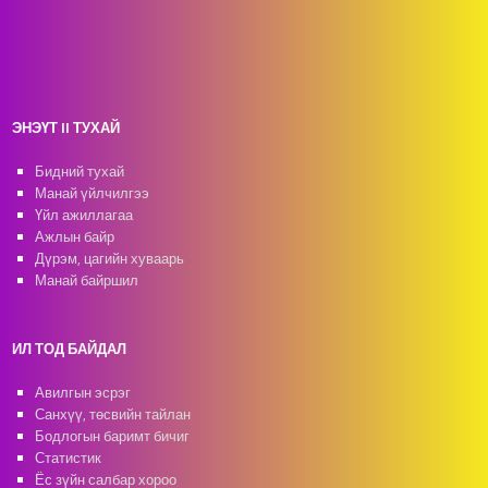
ЭНЭҮТ II ТУХАЙ
Бидний тухай
Манай үйлчилгээ
Үйл ажиллагаа
Ажлын байр
Дүрэм, цагийн хуваарь
Манай байршил
ИЛ ТОД БАЙДАЛ
Авилгын эсрэг
Санхүү, төсвийн тайлан
Бодлогын баримт бичиг
Статистик
Ёс зүйн салбар хороо