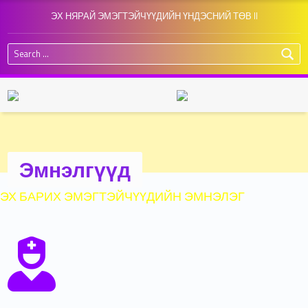
ЭХ НЯРАЙ ЭМЭГТЭЙЧҮҮДИЙН ҮНДЭСНИЙ ТӨВ II
Search for:
Эмнэлгүүд
ЭХ БАРИХ ЭМЭГТЭЙЧҮҮДИЙН ЭМНЭЛЭГ