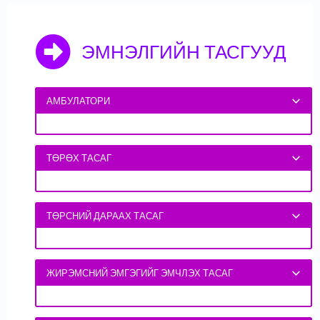
ЭМНЭЛГИЙН ТАСГУУД
АМБУЛАТОРИ
ТӨРӨХ ТАСАГ
ТӨРСНИЙ ДАРААХ ТАСАГ
ЖИРЭМСНИЙ ЭМГЭГИЙГ ЭМЧЛЭХ ТАСАГ