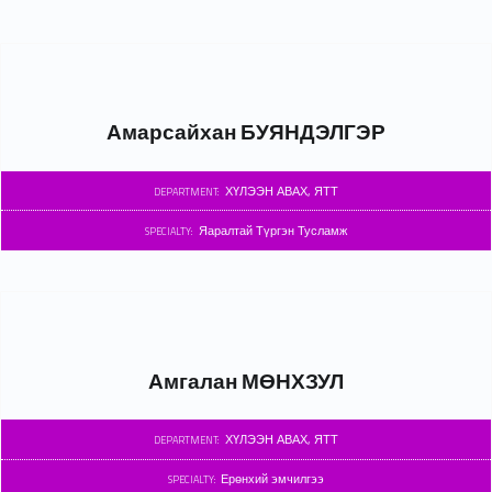
Амарсайхан БУЯНДЭЛГЭР
ХҮЛЭЭН АВАХ, ЯТТ
DEPARTMENT:
Яаралтай Түргэн Тусламж
SPECIALTY:
Амгалан МӨНХЗУЛ
ХҮЛЭЭН АВАХ, ЯТТ
DEPARTMENT:
Ерөнхий эмчилгээ
SPECIALTY: