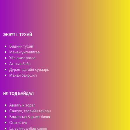
ЭНЭҮТ II ТУХАЙ
Бидний тухай
Манай үйлчилгээ
Үйл ажиллагаа
Ажлын байр
Дүрэм, цагийн хуваарь
Манай байршил
ИЛ ТОД БАЙДАЛ
Авилгын эсрэг
Санхүү, төсвийн тайлан
Бодлогын баримт бичиг
Статистик
Ёс зүйн салбар хороо