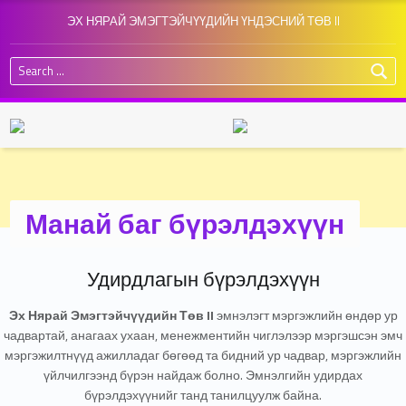
ЭХ НЯРАЙ ЭМЭГТЭЙЧҮҮДИЙН ҮНДЭСНИЙ ТӨВ II
Search for:
Манай баг бүрэлдэхүүн
Удирдлагын бүрэлдэхүүн
Эх Нярай Эмэгтэйчүүдийн Төв II
эмнэлэгт мэргэжлийн өндөр ур
чадвартай, анагаах ухаан, менежментийн чиглэлээр мэргэшсэн эмч
мэргэжилтнүүд ажилладаг бөгөөд та бидний ур чадвар, мэргэжлийн
үйлчилгээнд бүрэн найдаж болно. Эмнэлгийн удирдах
бүрэлдэхүүнийг танд танилцуулж байна.