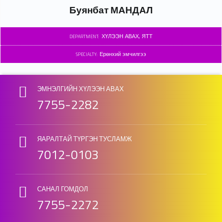
Буянбат МАНДАЛ
ХҮЛЭЭН АВАХ, ЯТТ
DEPARTMENT:
Ерөнхий эмчилгээ
SPECIALTY:
Skip back to main navigation
ЭМНЭЛГИЙН ХҮЛЭЭН АВАХ
7755-2282
ЯАРАЛТАЙ ТҮРГЭН ТУСЛАМЖ
7012-0103
САНАЛ ГОМДОЛ
7755-2272