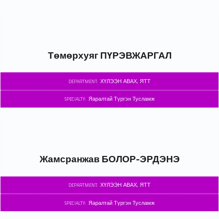
Төмөрхуяг ПҮРЭВЖАРГАЛ
ХҮЛЭЭН АВАХ, ЯТТ
DEPARTMENT:
Яаралтай Түргэн Тусламж
SPECIALTY:
Жамсранжав БОЛОР-ЭРДЭНЭ
ХҮЛЭЭН АВАХ, ЯТТ
DEPARTMENT:
Яаралтай Түргэн Тусламж
SPECIALTY: