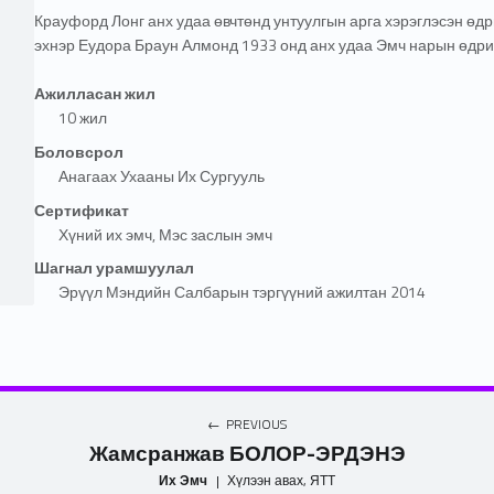
Крауфорд Лонг анх удаа өвчтөнд унтуулгын арга хэрэглэсэн ө
эхнэр
Еудора Браун Алмонд 1933 онд анх удаа Эмч нарын өдрий
Ажилласан жил
10 жил
Боловсрол
Анагаах Ухааны Их Сургууль
Сертификат
Хүний их эмч, Мэс заслын эмч
Шагнал урамшуулал
Эрүүл Мэндийн Салбарын тэргүүний ажилтан 2014
PREVIOUS
Жамсранжав БОЛОР-ЭРДЭНЭ
Их Эмч
|
Хүлээн авах, ЯТТ