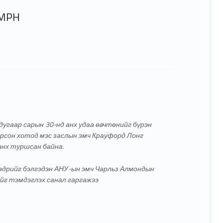
 MPH
дугаар сарын 30-нд анх удаа өвчтөнийг бүрэн
сон хотод мэс заслын эмч Крауфорд Лонг
анх туршсан байна.
 өдрийг бэлгэдэн АНУ-ын эмч Чарльз Алмондын
ийг тэмдэглэх санал гаргажээ