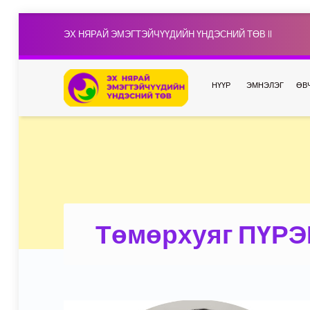
ЭХ НЯРАЙ ЭМЭГТЭЙЧҮҮДИЙН ҮНДЭСНИЙ ТӨВ II
НҮҮР
ЭМНЭЛЭГ
ӨВ
Төмөрхуяг ПҮР