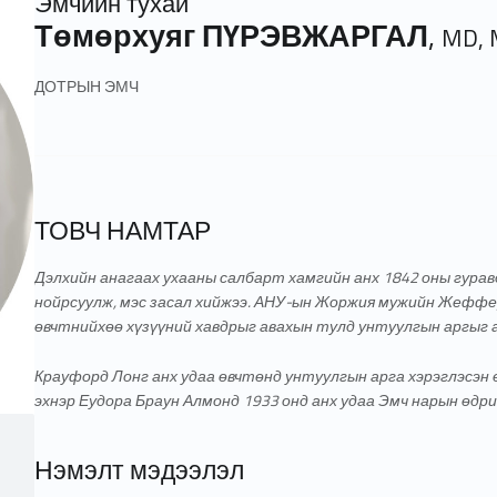
Эмчийн тухай
Төмөрхуяг ПҮРЭВЖАРГАЛ
,
MD,
ДОТРЫН ЭМЧ
ТОВЧ НАМТАР
Дэлхийн анагаах ухааны салбарт
хамгийн анх 1842 оны гурав
нойрсуулж, мэс засал хийжээ
. АНУ-ын Жоржия мужийн Жеффер
өвчтнийхөө хүзүүний хавдрыг авахын тулд унтуулгын аргыг 
Крауфорд Лонг анх удаа өвчтөнд унтуулгын арга хэрэглэсэн
эхнэр
Еудора Браун Алмонд 1933 онд анх удаа Эмч нарын өдр
Нэмэлт мэдээлэл