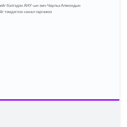
дрийг бэлгэдэн АНУ-ын эмч Чарльз Алмондын
г тэмдэглэх санал гаргажээ