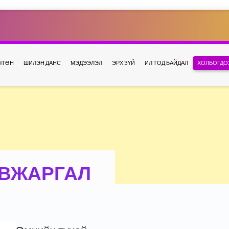
ЧТӨН
ШИЛЭН ДАНС
МЭДЭЭЛЭЛ
ЭРХ ЗҮЙ
ИЛ ТОД БАЙДАЛ
ХОЛБОГДО
ЭВЖАРГАЛ