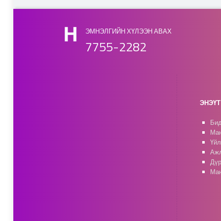
Skip back to main navigation
ЭМНЭЛГИЙН ХҮЛЭЭН АВАХ
7755-2282
ЭНЭҮТ 
Бид
Ман
Үйл
Ажл
Дүр
Ман