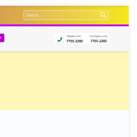
Search for:
Х