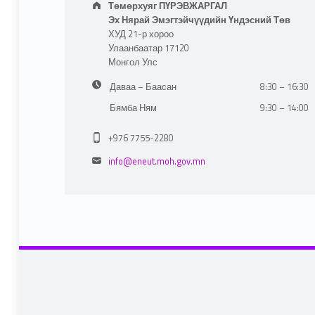
Төмөрхуяг ПҮРЭВЖАРГАЛ
Эх Нярай Эмэгтэйчүүдийн Үндэсний Төв
ХУД 21-р хороо
Улаанбаатар 17120
Монгол Улс
Business hours:
Даваа – Баасан
8:30 – 16:30
Бямба Ням
9:30 – 14:00
Phone number:
+976 7755-2280
Email address:
info@eneut.moh.gov.mn