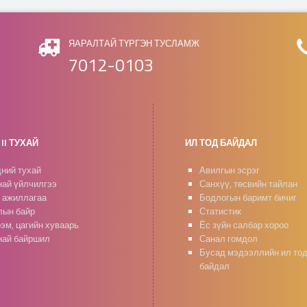
ЯАРАЛТАЙ ТҮРГЭН ТУСЛАМЖ
7012-0103
II ТУХАЙ
ИЛ ТОД БАЙДАЛ
ний тухай
Авилгын эсрэг
ай үйлчилгээ
Санхүү, төсвийн тайлан
 ажиллагаа
Бодлогын баримт бичиг
ын байр
Статистик
эм, цагийн хуваарь
Ёс зүйн салбар хороо
ай байршил
Санал гомдол
Бусад мэдээллийн ил то
байдал