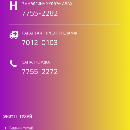
ЭМНЭЛГИЙН ХҮЛЭЭН АВАХ
7755-2282
ЯАРАЛТАЙ ТҮРГЭН ТУСЛАМЖ
7012-0103
САНАЛ ГОМДОЛ
7755-2272
ЭНЭҮТ II ТУХАЙ
Бидний тухай