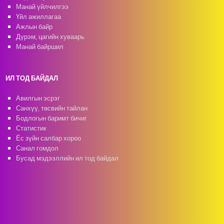
Манай үйлчилгээ
Үйл ажиллагаа
Ажлын байр
Дүрэм, цагийн хуваарь
Манай байршил
ИЛ ТОД БАЙДАЛ
Авилгын эсрэг
Санхүү, төсвийн тайлан
Бодлогын баримт бичиг
Статистик
Ёс зүйн салбар хороо
Санал гомдол
Бусад мэдээллийн ил тод байдал