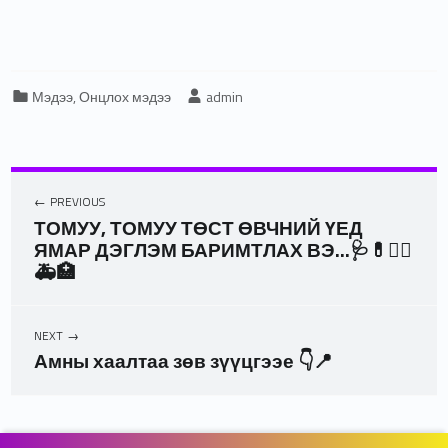
Categorized in:
Written by:
Мэдээ
,
Онцлох мэдээ
admin
PREVIOUS
ТОМУУ, ТОМУУ ТӨСТ ӨВЧНИЙ ҮЕД
ЯМАР ДЭГЛЭМ БАРИМТЛАХ ВЭ…🩺💊👩‍⚕️
🚑🏥
NEXT
Амны хаалтаа зөв зүүцгээе 👇📍
Skip back to main navigation