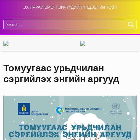
ЭХ НЯРАЙ ЭМЭГТЭЙЧҮҮДИЙН ҮНДЭСНИЙ ТӨВ II
Search for:
Томуугаас урьдчилан
сэргийлэх энгийн аргууд