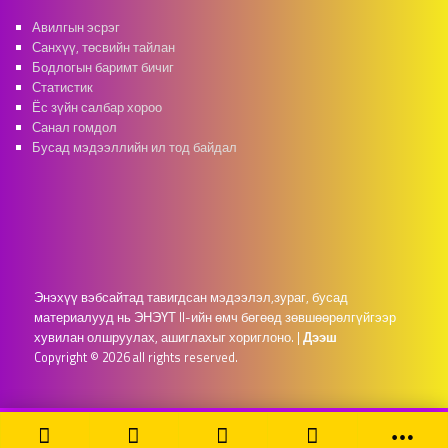
Авилгын эсрэг
Санхүү, төсвийн тайлан
Бодлогын баримт бичиг
Статистик
Ёс зүйн салбар хороо
Санал гомдол
Бусад мэдээллийн ил тод байдал
Энэхүү вэбсайтад тавигдсан мэдээлэл,зураг, бусад
материалууд нь ЭНЭҮТ II-ийн өмч бөгөөд зөвшөөрөлгүйгээр
хувилан олшруулах, ашиглахыг хориглоно.
|
Дээш
Copyright © 2026 all rights reserved.