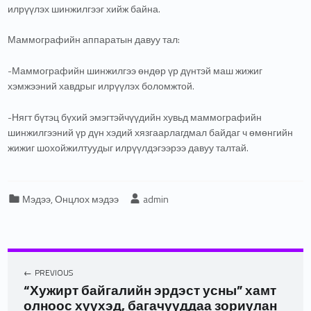
илрүүлэх шинжилгээг хийж байна.
Маммографийн аппаратын давуу тал:
-Маммографийн шинжилгээ өндөр үр дүнтэй маш жижиг
хэмжээний хавдрыг илрүүлэх боломжтой.
-Нягт бүтэц бүхий эмэгтэйчүүдийн хувьд маммографийн
шинжилгээний үр дүн хэдий хязгаарлагдмал байдаг ч өмөнгийн
жижиг шохойжилтуудыг илрүүлдэгээрээ давуу талтай.
Categorized in:
Written by:
Мэдээ
,
Онцлох мэдээ
admin
PREVIOUS
“Хужирт байгалийн эрдэст усны” хамт
олноос хүүхэд, багачууддаа зориулан