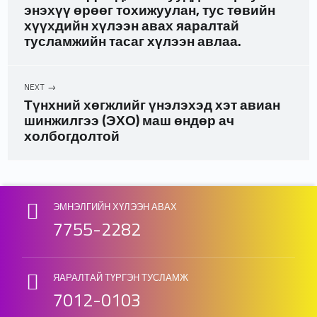
энэхүү өрөөг тохижуулан, тус төвийн
хүүхдийн хүлээн авах яаралтай
тусламжийн тасаг хүлээн авлаа.
NEXT
Түнхний хөгжлийг үнэлэхэд хэт авиан
шинжилгээ (ЭХО) маш өндөр ач
холбогдолтой
Skip back to main navigation
ЭМНЭЛГИЙН ХҮЛЭЭН АВАХ
7755-2282
ЯАРАЛТАЙ ТҮРГЭН ТУСЛАМЖ
7012-0103