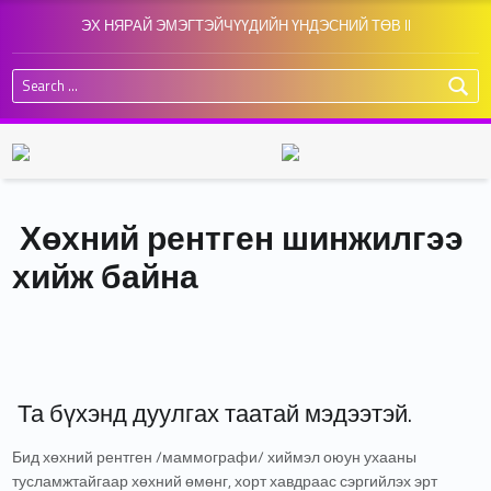
ЭХ НЯРАЙ ЭМЭГТЭЙЧҮҮДИЙН ҮНДЭСНИЙ ТӨВ II
Search for:
Хөхний рентген шинжилгээ
хийж байна
Та бүхэнд дуулгах таатай мэдээтэй.
Бид хөхний рентген /маммографи/ хиймэл оюун ухааны
тусламжтайгаар хөхний өмөнг, хорт хавдраас сэргийлэх эрт