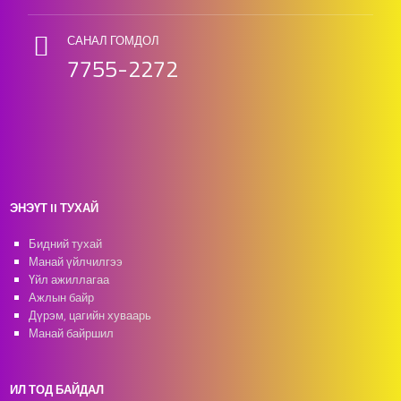
САНАЛ ГОМДОЛ
7755-2272
ЭНЭҮТ II ТУХАЙ
Бидний тухай
Манай үйлчилгээ
Үйл ажиллагаа
Ажлын байр
Дүрэм, цагийн хуваарь
Манай байршил
ИЛ ТОД БАЙДАЛ