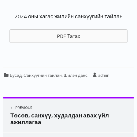
2024 оны хагас жилийн санхүүгийн тайлан
PDF Татах
Categorized in:
Written by:
Бусад
,
Санхүүгийн тайлан
,
Шилэн данс
admin
PREVIOUS
Төсөв, санхүү, худалдан авах үйл
ажиллагаа