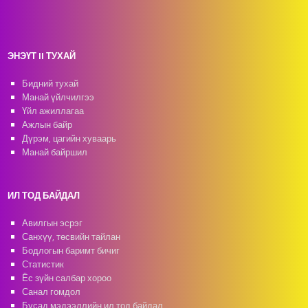
ЭНЭҮТ II ТУХАЙ
Бидний тухай
Манай үйлчилгээ
Үйл ажиллагаа
Ажлын байр
Дүрэм, цагийн хуваарь
Манай байршил
ИЛ ТОД БАЙДАЛ
Авилгын эсрэг
Санхүү, төсвийн тайлан
Бодлогын баримт бичиг
Статистик
Ёс зүйн салбар хороо
Санал гомдол
Бусад мэдээллийн ил тод байдал