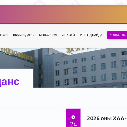
ЧТӨН
ШИЛЭН ДАНС
МЭДЭЭЛЭЛ
ЭРХ ЗҮЙ
ИЛ ТОД БАЙДАЛ
ХОЛБОГДО
данс
2026 оны ХАА
POSTED ON:
24