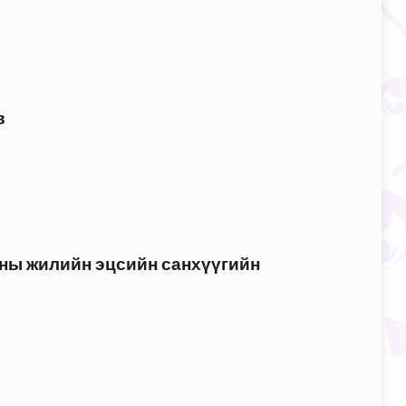
 төлөвлөгөө”
в
оны жилийн эцсийн санхүүгийн
н”