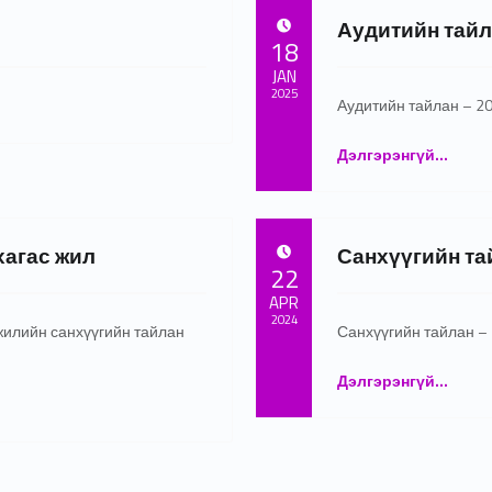
Аудитийн тайл
POSTED ON:
18
JAN
2025
Аудитийн тайлан – 20
Written by:
admin
“Аудитийн тайлан 2024”
Дэлгэрэнгүй
…
хагас жил
Санхүүгийн та
POSTED ON:
22
APR
2024
жилийн санхүүгийн тайлан
Санхүүгийн тайлан – 
Written by:
admin
“Санхүүгийн тайлан 2023”
Дэлгэрэнгүй
…