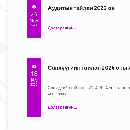
Аудитын тайлан 2025 он
POSTED ON:
24
MAR
2026
“Аудитын тайлан 2025 он”
Дэлгэрэнгүй
…
Written by:
ЭНЭҮТ 2 Админ
Санхүүгийн тайлан 2024 оны 
POSTED ON:
18
JAN
2025
Санхүүгийн тайлан – 2024 2024 оны хагас 
PDF Татах
Written by:
admin
“Санхүүгийн тайлан 2024 оны хагас жил”
Дэлгэрэнгүй
…