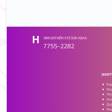
ЭМНЭЛГИЙН ХҮЛЭЭН АВАХ
7755-2282
ЭНЭҮТ 
Бид
Ман
Үйл
Ажл
Дүр
Ман