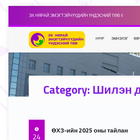
ЭХ НЯРАЙ ЭМЭГТЭЙЧҮҮДИЙН ҮНДЭСНИЙ ТӨВ II
НҮҮР
ЭМНЭЛЭГ
ӨВ
Category:
Шилэн 
ӨХЗ-ийн 2025 оны тайлан
POSTED ON:
24