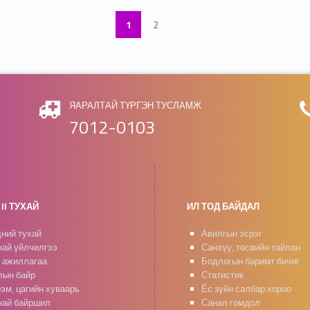
1
2
ЯАРАЛТАЙ ТҮРГЭН ТУСЛАМЖ
7012-0103
II ТУХАЙ
ИЛ ТОД БАЙДАЛ
ний тухай
Авилгын эсрэг
ай үйлчилгээ
Санхүү, төсвийн тайлан
 ажиллагаа
Бодлогын баримт бичиг
ын байр
Статистик
эм, цагийн хуваарь
Ёс зүйн салбар хороо
ай байршил
Санал гомдол