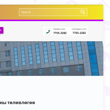
Search for:
Х
-ны төлөвлөгөө