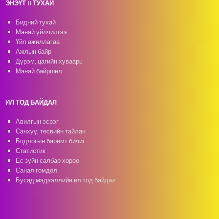
ЭНЭҮТ II ТУХАЙ
Бидний тухай
Манай үйлчилгээ
Үйл ажиллагаа
Ажлын байр
Дүрэм, цагийн хуваарь
Манай байршил
ИЛ ТОД БАЙДАЛ
Авилгын эсрэг
Санхүү, төсвийн тайлан
Бодлогын баримт бичиг
Статистик
Ёс зүйн салбар хороо
Санал гомдол
Бусад мэдээллийн ил тод байдал