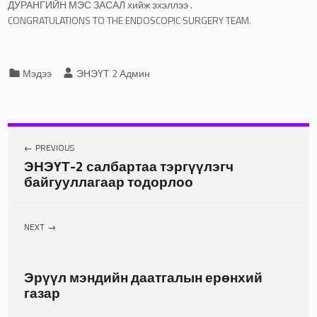
ДУРАНГИЙН МЭС ЗАСАЛ хийж эхэллээ .
CONGRATULATIONS TO THE ENDOSCOPIC SURGERY TEAM.
Categorized in:
Written by:
Мэдээ
ЭНЭҮТ 2 Админ
PREVIOUS
ЭНЭҮТ-2 салбартаа тэргүүлэгч
байгууллагаар тодорлоо
NEXT
Эрүүл мэндийн даатгалын ерөнхий
газар