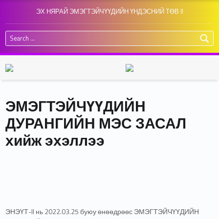
ЭХ НЯРАЙ ЭМЭГТЭЙЧҮҮДИЙН ҮНДЭСНИЙ ТӨВ II
Search for:
ЭМЭГТЭЙЧҮҮДИЙН
ДУРАНГИЙН МЭС ЗАСАЛ
хийж эхэллээ
ЭНЭҮТ-II нь 2022.03.25 буюу өнөөдрөөс ЭМЭГТЭЙЧҮҮДИЙН