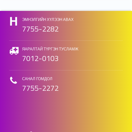
Skip back to main navigation
ЭМНЭЛГИЙН ХҮЛЭЭН АВАХ
7755-2282
ЯАРАЛТАЙ ТҮРГЭН ТУСЛАМЖ
7012-0103
САНАЛ ГОМДОЛ
7755-2272