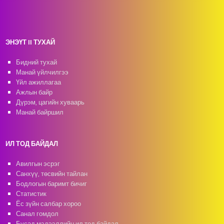
ЭНЭҮТ II ТУХАЙ
Бидний тухай
Манай үйлчилгээ
Үйл ажиллагаа
Ажлын байр
Дүрэм, цагийн хуваарь
Манай байршил
ИЛ ТОД БАЙДАЛ
Авилгын эсрэг
Санхүү, төсвийн тайлан
Бодлогын баримт бичиг
Статистик
Ёс зүйн салбар хороо
Санал гомдол
Бусад мэдээллийн ил тод байдал