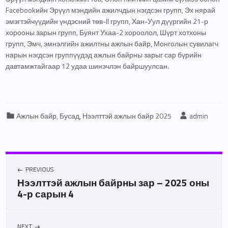
Facebookийн Эрүүл мэндийн ажилчдын нэгдсэн групп, Эх нярай
эмэгтэйчүүдийн үндэсний төв-II групп, Хан-Уул дүүргийн 21-р
хорооны зарын групп, Буянт Ухаа-2 хороолол, Шүрт хотхоны
групп, Эмч, эмнэлгийн ажилтны ажлын байр, Монголын сувилагч
нарын нэгдсэн группүүдэд ажлын байрны зарыг сар бүрийн
давтамжтайгаар 12 удаа шинэчлэн байршуулсан.
Categorized in:
Written by:
Ажлын байр
,
Бусад
,
Нээлттэй ажлын байр 2025
admin
PREVIOUS
Нээлттэй ажлын байрны зар – 2025 оны
4-р сарын 4
NEXT