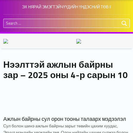
ЭХ НЯРАЙ ЭМЭГТЭЙЧҮҮДИЙН ҮНДЭСНИЙ ТӨВ II
Search for:
Нээлттэй ажлын байрны
зар – 2025 оны 4-р сарын 10
Ажлын байрны сул орон тооны талаарх мэдээлэл
Сул болон шинэ ажлын байрны зарыг төвийн цахим хуудас,
Эрүүл мэндийн хөгжлийн төв, Олон нийтийн цахим сүлжээ болон