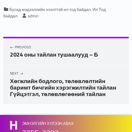
Categorized in:
Бусад мэдээллийн нээлттэй ил тод байдал
,
Ил Тод
Written by:
байдал
admin
PREVIOUS
2024 оны тайлан тушаалууд – Б
NEXT
Хөгжлийн бодлого, төлөвлөлтийн
баримт бичгийн хэрэгжилтийн тайлан
Гүйцэтгэл, төлөвлөгөөний тайлан
Skip back to main navigation
ЭМНЭЛГИЙН ХҮЛЭЭН АВАХ