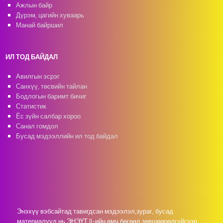
Ажлын байр
Дүрэм, цагийн хуваарь
Манай байршил
ИЛ ТОД БАЙДАЛ
Авилгын эсрэг
Санхүү, төсвийн тайлан
Бодлогын баримт бичиг
Статистик
Ёс зүйн салбар хороо
Санал гомдол
Бусад мэдээллийн ил тод байдал
Энэхүү вэбсайтад тавигдсан мэдээлэл,зураг, бусад
материалууд нь ЭНЭҮТ II-ийн өмч бөгөөд зөвшөөрөлгүйгээр