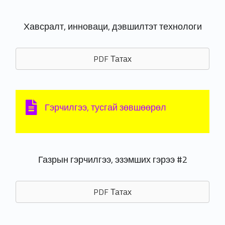
Хавсралт, инноваци, дэвшилтэт технологи
PDF Татах
Гэрчилгээ, тусгай зөвшөөрөл
Газрын гэрчилгээ, эзэмших гэрээ #2
PDF Татах