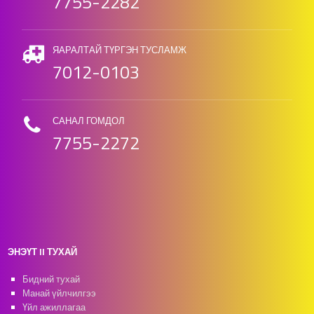
7755-2282
ЯАРАЛТАЙ ТҮРГЭН ТУСЛАМЖ
7012-0103
САНАЛ ГОМДОЛ
7755-2272
ЭНЭҮТ II ТУХАЙ
Бидний тухай
Манай үйлчилгээ
Үйл ажиллагаа