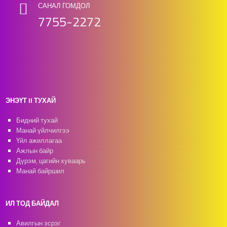
САНАЛ ГОМДОЛ
7755-2272
ЭНЭҮТ II ТУХАЙ
Бидний тухай
Манай үйлчилгээ
Үйл ажиллагаа
Ажлын байр
Дүрэм, цагийн хуваарь
Манай байршил
ИЛ ТОД БАЙДАЛ
Авилгын эсрэг