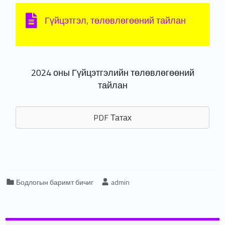
Гүйцэтгэл, төлөвлөгөөний тайлан
2024 оны Гүйцэтгэлийн төлөвлөгөөний
тайлан
PDF Татах
Categorized in:
Written by:
Бодлогын баримт бичиг
admin