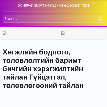
ЭХ НЯРАЙ ЭМЭГТЭЙЧҮҮДИЙН ҮНДЭСНИЙ ТӨВ II
Search for:
Хөгжлийн бодлого,
төлөвлөлтийн баримт
бичгийн хэрэгжилтийн
тайлан Гүйцэтгэл,
төлөвлөгөөний тайлан