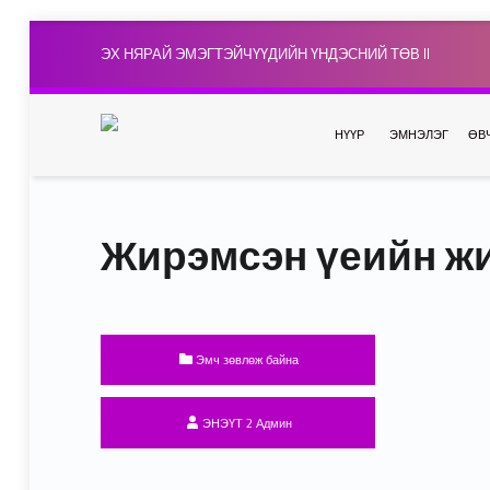
ЭХ НЯРАЙ ЭМЭГТЭЙЧҮҮДИЙН ҮНДЭСНИЙ ТӨВ II
НҮҮР
ЭМНЭЛЭГ
ӨВ
Жирэмсэн үеийн жи
Categorized in:
Эмч зөвлөж байна
Written by:
ЭНЭҮТ 2 Админ