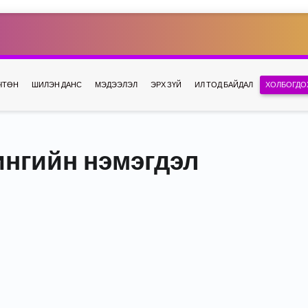
ЧТӨН
ШИЛЭН ДАНС
МЭДЭЭЛЭЛ
ЭРХ ЗҮЙ
ИЛ ТОД БАЙДАЛ
ХОЛБОГДО
нгийн нэмэгдэл