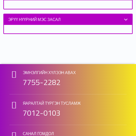
ЭРҮҮ НҮҮРНИЙ МЭС ЗАСАЛ
Skip back to main navigation
ЭМНЭЛГИЙН ХҮЛЭЭН АВАХ
7755-2282
ЯАРАЛТАЙ ТҮРГЭН ТУСЛАМЖ
7012-0103
САНАЛ ГОМДОЛ