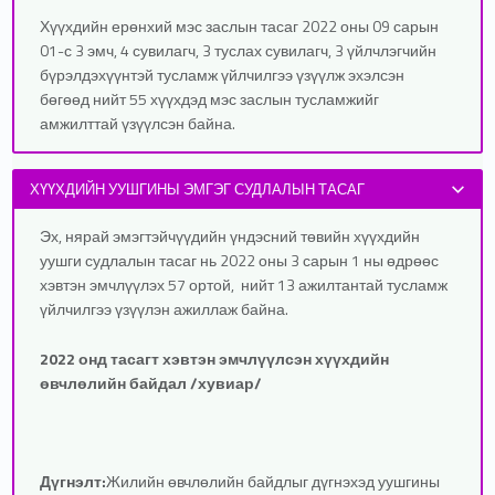
Хүүхдийн ерөнхий мэс заслын тасаг 2022 оны 09 сарын
01-с 3 эмч, 4 сувилагч, 3 туслах сувилагч, 3 үйлчлэгчийн
бүрэлдэхүүнтэй тусламж үйлчилгээ үзүүлж эхэлсэн
бөгөөд нийт 55 хүүхдэд мэс заслын тусламжийг
амжилттай үзүүлсэн байна.
ХҮҮХДИЙН УУШГИНЫ ЭМГЭГ СУДЛАЛЫН ТАСАГ
Эх, нярай эмэгтэйчүүдийн үндэсний төвийн хүүхдийн
уушги судлалын тасаг нь 2022 оны 3 сарын 1 ны өдрөөс
хэвтэн эмчлүүлэх 57 ортой, нийт 13 ажилтантай тусламж
үйлчилгээ үзүүлэн ажиллаж байна.
2022 онд тасагт хэвтэн эмчлүүлсэн хүүхдийн
өвчлөлийн байдал
/
хувиар
/
Дүгнэлт:
Жилийн өвчлөлийн байдлыг дүгнэхэд уушгины