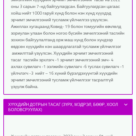
оны 3 сарын 7-нд байгуулагдсан. Байгуулагдсан цагаас
хойш нийт 1000 гаруй хүнд болон нэн хүнд хүүхдэд
эрчимт эмчилгээний тусламж үйлчилгээ үзүүлсэн.
Ажиллах хугацаанд Ковид- 19 болон томуугийн өвчлөлд
зориулан улаан болон ногоо бүсийн эмчилгээний тасгийн
зохион байгуулалтанд орж маш хүнд болон хүндээр
өвдсөн хүүхдийн нэн шаардлагатай тусламж үйлчилгээг
амжилттай үзүүлсэн. Хүүхдийн эрчимт эмчилгээний
тасаг тасгийн эрхлэгч -1 эрчимт эмчилгээний эмч- 4
ахлах сувилагч -1 ээлжийн сувилагч -6 туслах сувилагч -1
үйлчлэгч -3 нийт – 16 хүний бүрэлдэхүүнтэй хүүхдийн
эрчимт эмчилгээний тусламж үйлчилгээг тасралтгүй
үзүүлж байна.
ХҮҮХДИЙН ДОТРЫН ТАСАГ (ЗҮРХ, МЭДРЭЛ, БӨӨР, ХООЛ
БОЛОВСРУУЛАХ)