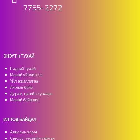
7755-2272
ЭНЭҮТ II ТУХАЙ
Бидний тухай
Манай үйлчилгээ
Үйл ажиллагаа
Ажлын байр
Дүрэм, цагийн хуваарь
Манай байршил
ИЛ ТОД БАЙДАЛ
Авилгын эсрэг
Санхүү, төсвийн тайлан