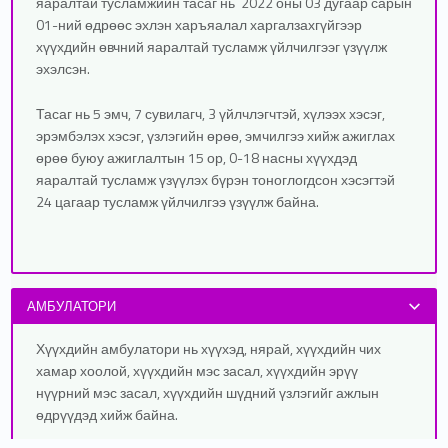
яаралтай тусламжийн тасаг нь 2022 оны 03 дугаар сарын
01-ний өдрөөс эхлэн харъяалал харгалзахгүйгээр
хүүхдийн өвчний яаралтай тусламж үйлчилгээг үзүүлж
эхэлсэн.
Тасаг нь 5 эмч, 7 сувилагч, 3 үйлчлэгчтэй, хүлээх хэсэг,
эрэмбэлэх хэсэг, үзлэгийн өрөө, эмчилгээ хийж ажиглах
өрөө буюу ажиглалтын 15 ор, 0-18 насны хүүхдэд
яаралтай тусламж үзүүлэх бүрэн тоноглогдсон хэсэгтэй
24 цагаар тусламж үйлчилгээ үзүүлж байна.
АМБУЛАТОРИ
Хүүхдийн амбулатори нь хүүхэд, нярай, хүүхдийн чих
хамар хоолой, хүүхдийн мэс засал, хүүхдийн эрүү
нүүрний мэс засал, хүүхдийн шүдний үзлэгийг ажлын
өдрүүдэд хийж байна.