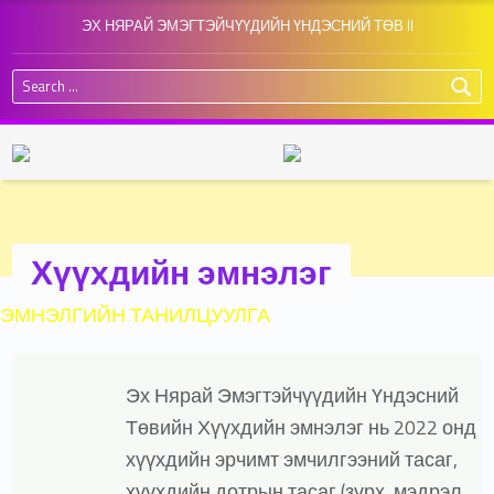
ЭХ НЯРАЙ ЭМЭГТЭЙЧҮҮДИЙН ҮНДЭСНИЙ ТӨВ II
Search for:
Хүүхдийн эмнэлэг
ЭМНЭЛГИЙН ТАНИЛЦУУЛГА
Эх Нярай Эмэгтэйчүүдийн Үндэсний
Төвийн Хүүхдийн эмнэлэг нь 2022 онд
хүүхдийн эрчимт эмчилгээний тасаг,
хүүхдийн дотрын тасаг (зүрх, мэдрэл,