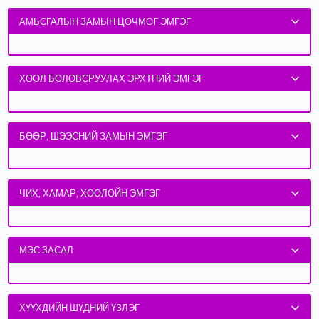
АМЬСГАЛЫН ЗАМЫН ЦОЧМОГ ЭМГЭГ
ХООЛ БОЛОВСРУУЛАХ ЭРХТНИЙ ЭМГЭГ
БӨӨР, ШЭЭСНИЙ ЗАМЫН ЭМГЭГ
ЧИХ, ХАМАР, ХООЛОЙН ЭМГЭГ
МЭС ЗАСАЛ
ХҮҮХДИЙН ШҮДНИЙ ҮЗЛЭГ