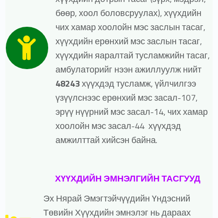
бөөр, хоол боловсруулах), хүүхдийн
чих хамар хоолойн мэс заслын тасаг,
хүүхдийн ерөнхий мэс заслын тасаг,
хүүхдийн яаралтай тусламжийн тасаг,
амбулаторийг нээн ажиллуулж нийт
48243
хүүхдэд тусламж, үйлчилгээ
үзүүлснээс ерөнхий мэс засал-107,
эрүү нүүрний мэс засал-14, чих хамар
хоолойн мэс засал-44 хүүхдэд
амжилттай хийсэн байна.
ХҮҮХДИЙН ЭМНЭЛГИЙН ТАСГУУД
Эх Нярай Эмэгтэйчүүдийн Үндэсний
Төвийн Хүүхдийн эмнэлэг нь дараах