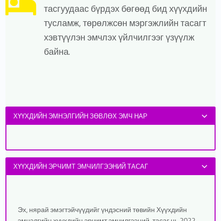
тасгуудаас бүрдэх бөгөөд бид хүүхдийн
тусламж, төрөлжсөн мэргэжлийн тасагт
хэвтүүлэн эмчлэх үйлчилгээг үзүүлж
байна.
ХҮҮХДИЙН ЭМНЭЛГИЙН ЗӨВЛӨХ ЭМЧ НАР
ХҮҮХДИЙН ЭРЧИМТ ЭМЧИЛГЭЭНИЙ ТАСАГ
Эх, нярай эмэгтэйчүүдийг үндэсний төвийн Хүүхдийн
эмнэлгийн хүүхдийн эрчимт эмчилгээний тасаг нь 2022