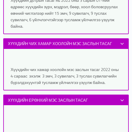
Хүүхдийн дотрын тасаг нь 2022 оны 3 сарын 01-ний
өдрөөс хүүхдийн зүрх, мэдрэл, бөөр, хоол боловсруулах
өвчний чиглэлээр нийт 15 эмч, 9 сувилагч, 9 туслах
сувилагч, 6 үйлчлэгчтэйгээр тусламж үйлчилгээ үзүүлж
байна.
ХҮҮХДИЙН ЧИХ ХАМАР ХООЛОЙН МЭС ЗАСЛЫН ТАСАГ
Хүүхдийн чих хамар хоолойн мэс заслын тасаг 2022 оны
4 сараас эхэлж 3 эмч, 3 сувилагч, 3 туслах сувилагчийн
бүрэлдэхүүнтэй тусламж үйлчилгээ үзүүлж байна.
ХҮҮХДИЙН ЕРӨНХИЙ МЭС ЗАСЛЫН ТАСАГ