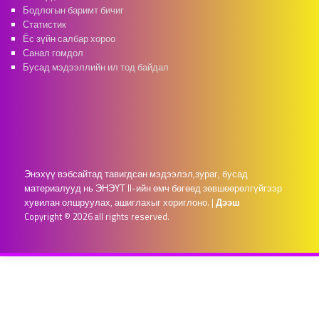
Бодлогын баримт бичиг
Статистик
Ёс зүйн салбар хороо
Санал гомдол
Бусад мэдээллийн ил тод байдал
Энэхүү вэбсайтад тавигдсан мэдээлэл,зураг, бусад
материалууд нь ЭНЭҮТ II-ийн өмч бөгөөд зөвшөөрөлгүйгээр
хувилан олшруулах, ашиглахыг хориглоно.
|
Дээш
Copyright © 2026 all rights reserved.