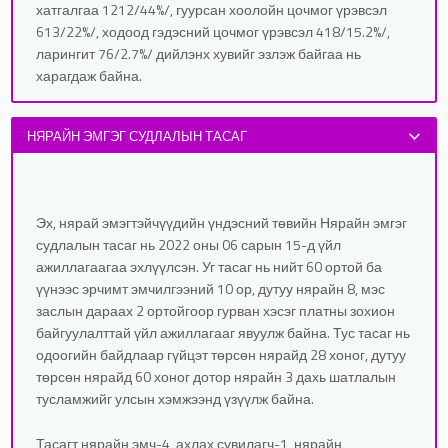
хатгалгаа 1212/44%/, гуурсан хоолойн цочмог үрэвсэл
613/22%/, ходоод гэдэсний цочмог үрэвсэл 418/15.2%/,
ларингит 76/2.7%/ дийлэнх хувийг эзлэж байгаа нь
харагдаж байна.
НЯРАЙН ЭМГЭГ СУДЛАЛЫН ТАСАГ
Эх, нярай эмэгтэйчүүдийн үндэсний төвийн Нярайн эмгэг
судлалын тасаг нь 2022 оны 06 сарын 15-д үйл
ажиллагаагаа эхлүүлсэн. Уг тасаг нь нийт 60 ортой ба
үүнээс эрчимт эмчилгээний 10 ор, дутуу нярайн 8, мэс
заслын дараах 2 ортойгоор гурван хэсэг
платны
зохион
байгуулалттай үйл ажиллагааг явуулж байна. Тус тасаг нь
одоогийн байдлаар гүйцэт төрсөн нярайд 28 хоног, дутуу
төрсөн нярайд 60 хоног дотор нярайн 3 дахь шатлалын
тусламжийг улсын хэмжээнд үзүүлж байна.
Тасагт нярайн эмч-4, ахлах сувилагч-1, нярайн