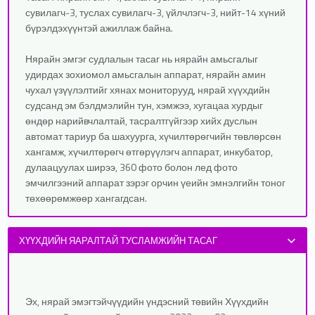
сувилагч-3, туслах сувилагч-3, үйлчлэгч-3, нийт-14 хүний
бүрэлдэхүүнтэй ажиллаж байна.
Нярайн эмгэг судлалын тасаг нь нярайн амьсгалыг
удирдах зохиомол амьсгалын аппарат, нярайн амин
чухал үзүүлэлтийг хянах мониторууд, нярай хүүхдийн
судсанд эм бэлдмэлийн тун, хэмжээ, хугацаа хурдыг
өндөр нарийвчлалтай, тасралтгүйгээр хийх дуслын
автомат тариур ба шахуурга, хүчилтөрөгчийн төвлөрсөн
хангамж, хүчилтөрөгч өтгөрүүлэгч аппарат, инкубатор,
дулаацуулах ширээ, 360 фото болон лед фото
эмчилгээний аппарат зэрэг орчин үеийн эмнэлгийн тоног
төхөөрөмжөөр хангагдсан.
ХҮҮХДИЙН ЯАРАЛТАЙ ТУСЛАМЖИЙН ТАСАГ
Эх, нярай эмэгтэйчүүдийн үндэсний төвийн Хүүхдийн