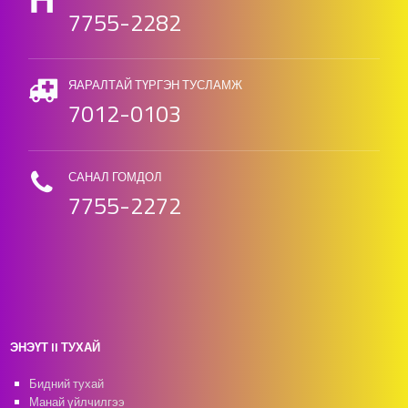
7755-2282
ЯАРАЛТАЙ ТҮРГЭН ТУСЛАМЖ
7012-0103
САНАЛ ГОМДОЛ
7755-2272
ЭНЭҮТ II ТУХАЙ
Бидний тухай
Манай үйлчилгээ