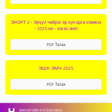
ЭНЭҮТ 2 - Эрүүл чийрэг эр хүн арга хэмжээ
- 2025 он - хагас жил
PDF Татах
ЭШХ-ЭМЧ-2025
PDF Татах
Skip back to main navigation
ЭМНЭЛГИЙН ХҮЛЭЭН АВАХ