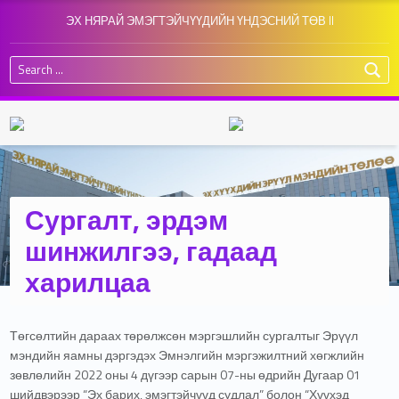
ЭХ НЯРАЙ ЭМЭГТЭЙЧҮҮДИЙН ҮНДЭСНИЙ ТӨВ II
Search for:
Сургалт, эрдэм
шинжилгээ, гадаад
харилцаа
Төгсөлтийн дараах төрөлжсөн мэргэшлийн сургалтыг Эрүүл
мэндийн яамны дэргэдэх Эмнэлгийн мэргэжилтний хөгжлийн
зөвлөлийн 2022 оны 4 дүгээр сарын 07-ны өдрийн Дугаар 01
шийдвэрээр “Эх барих, эмэгтэйчүүд судлал” болон “Хүүхэд