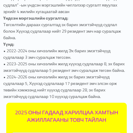
судлал” -ын үндсэн мэргэшлийн чиглэлээр сургалт явуулах
эрхийг 4 жилийн хугацаатай авсан
Үндсэн мэргэшлийн сургалтад:
Төгсөлтийн дараах сургалтад эх барих эмэгтэйчүүд судлал
болон Хүүхэд судлалаар нийт 29 резидент эмч нар суралцаж
байна.
Үүнд:
• 2022-2024 оны хичээлийн жилд Эх барих эмэгтэйчүүд
судлалаар 3 эмч суралцаж төгссөн.
• 2023-2025 оны хичээлийн жилд хүүхэд судлалаар 8, эх барих
эмэгтэйчүүд судлалаар 5 резидент эмч суралцаж төгсөн байна.
• 2024-2026 оны хичээлийн жилд эх барих эмэгтэйчүүд
судлалаар 5, Хүүхэд судлалаар 17 резидент эмч элсэн орж
төвийн хэмжээнд нийт хүүхэд судлалаар 28, эх барих
эмэгтэйчүүд судлалаар 10 хүүхэд суралцаж байна.
2025 ОНЫ ГАДААД ХАРИЛЦАА ХАМТЫН
АЖИЛЛАГААНЫ ТОВЧ ТАЙЛАН