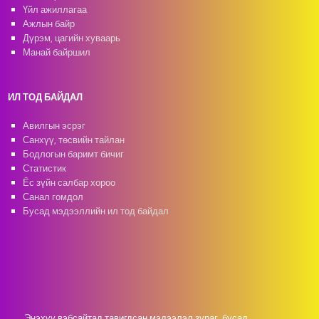
Үйл ажиллагаа
Ажлын байр
Дүрэм, цагийн хуваарь
Манай байршил
ИЛ ТОД БАЙДАЛ
Авилгын эсрэг
Санхүү, төсвийн тайлан
Бодлогын баримт бичиг
Статистик
Ёс зүйн салбар хороо
Санал гомдол
Бусад мэдээллийн ил тод байдал
Энэхүү вэбсайтад тавигдсан мэдээлэл,зураг, бусад