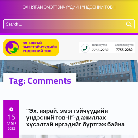
ЭХ НЯРАЙ ЭМЭГТЭЙЧҮҮДИЙН ҮНДЭСНИЙ ТӨВ II
Search for:
Tag:
Comments
“Эх, нярай, эмэгтэйчүүдийн
POSTED ON:
15
үндэсний төв-II”-д ажиллах
хүсэлтэй иргэдийг бүртгэж байна
MAR
2022