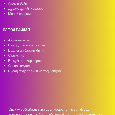
Ажлын байр
Дүрэм, цагийн хуваарь
Манай байршил
ИЛ ТОД БАЙДАЛ
Авилгын эсрэг
Санхүү, төсвийн тайлан
Бодлогын баримт бичиг
Статистик
Ёс зүйн салбар хороо
Санал гомдол
Бусад мэдээллийн ил тод байдал
Энэхүү вэбсайтад тавигдсан мэдээлэл,зураг, бусад
материалууд нь ЭНЭҮТ II-ийн өмч бөгөөд зөвшөөрөлгүйгээр