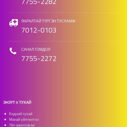
7755-2282
ЯАРАЛТАЙ ТҮРГЭН ТУСЛАМЖ
7012-0103
САНАЛ ГОМДОЛ
7755-2272
ЭНЭҮТ II ТУХАЙ
Бидний тухай
Манай үйлчилгээ
Үйл ажиллагаа