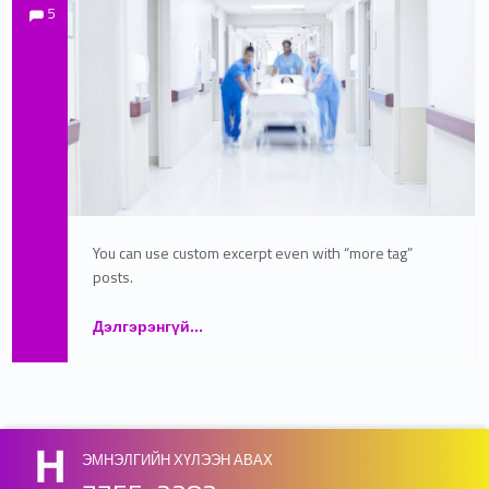
Comments:
Comments:
Written by:
admin
5
You can use custom excerpt even with “more tag”
posts.
Дэлгэрэнгүй
““Эх, нярай, эмэгтэйчүүдийн үндэсний төв-II”-д ажиллах хүсэлтэй иргэдийг бүртгэж байна”
…
ЭМНЭЛГИЙН ХҮЛЭЭН АВАХ