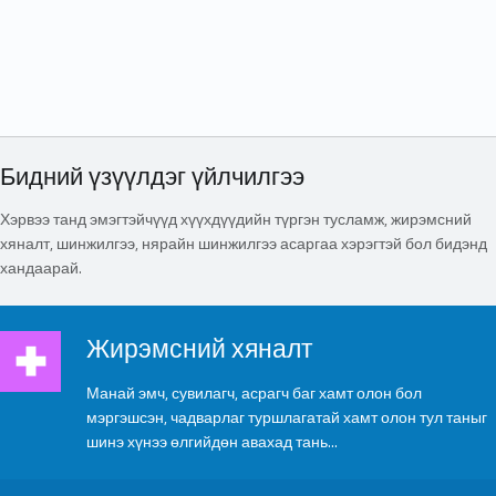
Бидний үзүүлдэг үйлчилгээ
Хэрвээ танд эмэгтэйчүүд хүүхдүүдийн түргэн тусламж, жирэмсний
хяналт, шинжилгээ, нярайн шинжилгээ асаргаа хэрэгтэй бол бидэнд
хандаарай.
Жирэмсний хяналт
Жирэмсний хяналт
Манай эмч, сувилагч, асрагч баг хамт олон бол
мэргэшсэн, чадварлаг туршлагатай хамт олон тул таныг
шинэ хүнээ өлгийдөн авахад тань...