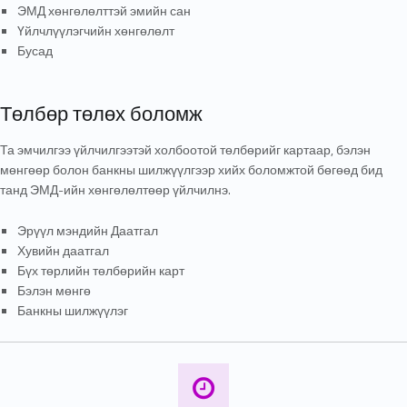
ЭМД хөнгөлөлттэй эмийн сан
Үйлчлүүлэгчийн хөнгөлөлт
Бусад
Төлбөр төлөх боломж
Та эмчилгээ үйлчилгээтэй холбоотой төлбөрийг картаар, бэлэн
мөнгөөр болон банкны шилжүүлгээр хийх боломжтой бөгөөд бид
танд ЭМД-ийн хөнгөлөлтөөр үйлчилнэ.
Эрүүл мэндийн Даатгал
Хувийн даатгал
Бүх төрлийн төлбөрийн карт
Бэлэн мөнгө
Банкны шилжүүлэг
24/7 зогсолтгүй үйлчилгээ