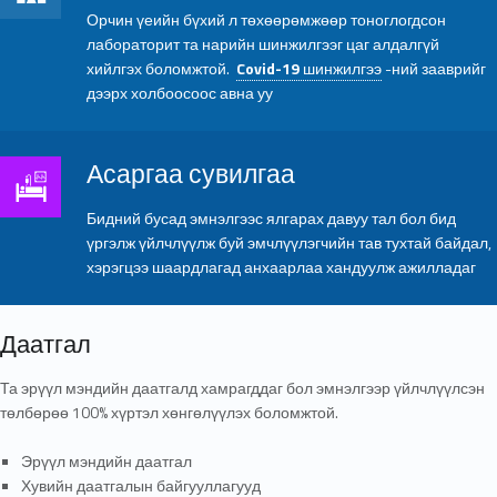
Орчин үеийн бүхий л төхөөрөмжөөр тоноглогдсон
лабораторит та нарийн шинжилгээг цаг алдалгүй
хийлгэх боломжтой.
Covid-19
шинжилгээ
-ний зааврийг
дээрх холбоосоос авна уу
Асаргаа сувилгаа
Асаргаа сувилгаа
Бидний бусад эмнэлгээс ялгарах давуу тал бол бид
үргэлж үйлчлүүлж буй эмчлүүлэгчийн тав тухтай байдал,
хэрэгцээ шаардлагад анхаарлаа хандуулж ажилладаг
Даатгал
Та эрүүл мэндийн даатгалд хамрагддаг бол эмнэлгээр үйлчлүүлсэн
төлбөрөө 100% хүртэл хөнгөлүүлэх боломжтой.
Эрүүл мэндийн даатгал
Хувийн даатгалын байгууллагууд