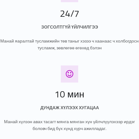
24/7
ЗОГСОЛТГҮЙ ҮЙЛЧИЛГЭЭ
Манай яаралтай тусламжийн төв таныг хэзээ ч хаанаас ч холбогдосн
тусламж, зөвлөгөө өгөхөд бэлэн
10 мин хүлээх хугацаа
10 мин
ДУНДАЖ ХҮЛЭЭХ ХУГАЦАА
Манай хүлээн авах тасагт мянга мянган хүн үйлчлүүлэхээр ирдэг
боловч бид бүх хүнд хүрч ажилладаг.