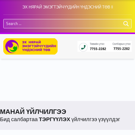
ЭХ НЯРАЙ ЭМЭГТЭЙЧҮҮДИЙН ҮНДЭСНИЙ ТӨВ II
Search for:
МАНАЙ ҮЙЛЧИЛГЭЭ
Бид салбартаа
ТЭРГҮҮЛЭХ
үйлчилгээ үзүүлдэг