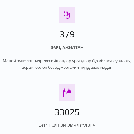
Эмч ажилтнууд
379
ЭМЧ, АЖИЛТАН
Манай эмнэлэгт мэргэжлийн өндөр ур чадвар бүхий эмч, сувилагч,
асрагч болон бусад мэргэжилтнүүд ажилладаг.
Бүртгэлтэй өвчтөн
33025
БҮРТГЭЛТЭЙ ЭМЧЛҮҮЛЭГЧ