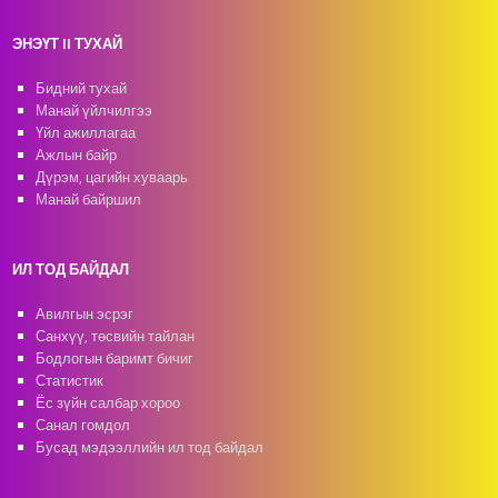
ЭНЭҮТ II ТУХАЙ
Бидний тухай
Манай үйлчилгээ
Үйл ажиллагаа
Ажлын байр
Дүрэм, цагийн хуваарь
Манай байршил
ИЛ ТОД БАЙДАЛ
Авилгын эсрэг
Санхүү, төсвийн тайлан
Бодлогын баримт бичиг
Статистик
Ёс зүйн салбар хороо
Санал гомдол
Бусад мэдээллийн ил тод байдал