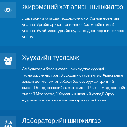
Жирэмсний хэт авиан шинжилгээ
Жирэмсний хэт авиан шинжилгээ
Жирэмсний хугацааг тодорхойлоно. Ургийн өсөлтийг
үнэлнэ. Ургийн эрхтэн тогтолцоог (хөгжлийн гажиг)
үнэлнэ. Умай-ихэс-ургийн судсанд Допплер шинжилгээ
хийнэ.
Хүүхдийн тусламж
Хүүхдийн тусламж
Амбулатори болон хэвтэн эмчлүүлэх хүүхдийн
тусламж үйлчилгээг : Хүүхдийн суурь эмгэг, Амьсгалын
замын цочмог эмгэг, Хоол боловсруулах эрхтний
эмгэг, Бөөр, шээсний замын эмгэг, Чих хамар, хоолойн
эмгэг, Мэс засал, Хүүхдийн шүдний үзлэг, Эрүү
нүүрний мэс заслийн чиглэлээр явуулж байна.
Лабораторийн шинжилгээ
Лабораторийн шинжилгээ