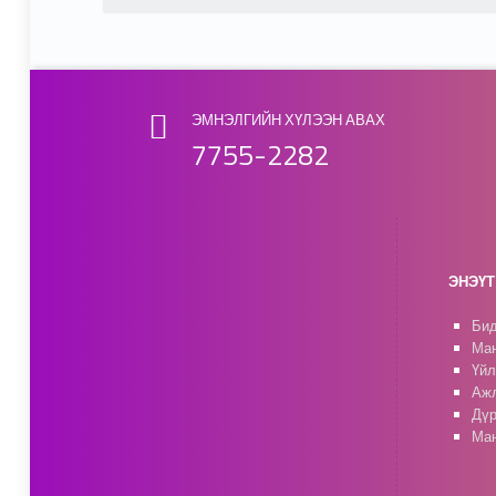
ЭМНЭЛГИЙН ХҮЛЭЭН АВАХ
7755-2282
ЭНЭҮТ 
Бид
Ман
Үйл
Ажл
Дүр
Ман