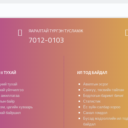
ЯАРАЛТАЙ ТҮРГЭН ТУСЛАМЖ
7012-0103
II ТУХАЙ
ИЛ ТОД БАЙДАЛ
ний тухай
Авилгын эсрэг
ай үйлчилгээ
Санхүү, төсвийн тайлан
 ажиллагаа
Бодлогын баримт бичиг
ын байр
Статистик
эм, цагийн хуваарь
Ёс зүйн салбар хороо
ай байршил
Санал гомдол
Бусад мэдээллийн ил то
байдал