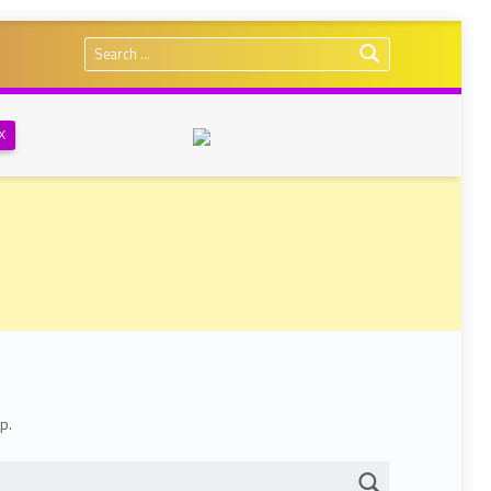
Search for:
Х
p.