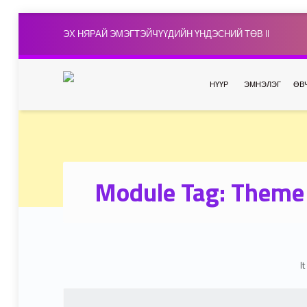
ЭХ НЯРАЙ ЭМЭГТЭЙЧҮҮДИЙН ҮНДЭСНИЙ ТӨВ II
НҮҮР
ЭМНЭЛЭГ
ӨВ
Module Tag:
Theme 
I
Search for: