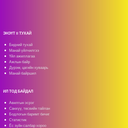
ЭНЭҮТ II ТУХАЙ
Бидний тухай
Манай үйлчилгээ
Үйл ажиллагаа
Ажлын байр
Дүрэм, цагийн хуваарь
Манай байршил
ИЛ ТОД БАЙДАЛ
Авилгын эсрэг
Санхүү, төсвийн тайлан
Бодлогын баримт бичиг
Статистик
Ёс зүйн салбар хороо