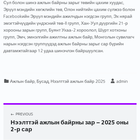
Сул болон шинэ ажлын байрны зарыг төвийн цахим хуудас,
Эрүүл мэндийн хөгжлийн төв, Олон нийтийн цахим сүлжээ болон
Facebookийн Эрүүл мэндийн ажилчдын нэгдсэн групп, Эх нярай
эмэгтэйчүүдийн үндэсний төв-II групп, Хан-Уул дүүргийн 21-р
хорооны зарын групп, Буянт Ухаа-2 хороолол, Шүрт хотхоны
групп, Эмч, эмнэлгийн ажилтны ажлын байр, Монголын сувилагч
нарын нэгдсэн группүүдэд ажлын байрны зарыг сар бүрийн
давтамжтайгаар 12 удаа шинэчлэн байршуулсан.
Categorized in:
Written by:
Ажлын байр
,
Бусад
,
Нээлттэй ажлын байр 2025
admin
PREVIOUS
Нээлттэй ажлын байрны зар – 2025 оны
2-р сар