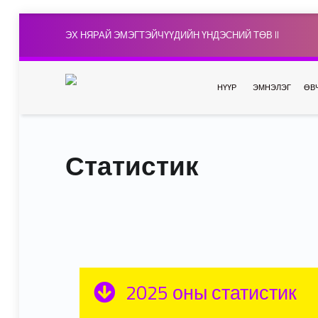
ЭХ НЯРАЙ ЭМЭГТЭЙЧҮҮДИЙН ҮНДЭСНИЙ ТӨВ II
НҮҮР
ЭМНЭЛЭГ
ӨВ
Статистик
2025 оны статистик