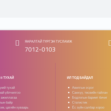
ЯАРАЛТАЙ ТҮРГЭН ТУСЛАМЖ
7012-0103
II ТУХАЙ
ИЛ ТОД БАЙДАЛ
ний тухай
Авилгын эсрэг
ай үйлчилгээ
Санхүү, төсвийн тайлан
 ажиллагаа
Бодлогын баримт бичиг
ын байр
Статистик
эм, цагийн хуваарь
Ёс зүйн салбар хороо