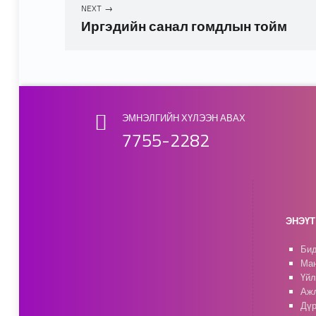
NEXT
Иргэдийн санал гомдлын тойм
Skip back to main navigation
ЭМНЭЛГИЙН ХҮЛЭЭН АВАХ
7755-2282
ЭНЭҮТ 
Бид
Ман
Үйл
Ажл
Дүр