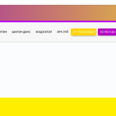
ЧТӨН
ШИЛЭН ДАНС
МЭДЭЭЛЭЛ
ЭРХ ЗҮЙ
ИЛ ТОД БАЙДАЛ
ХОЛБОГДО