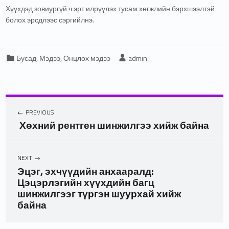
Хүүхдэд зовиургүй ч эрт илрүүлэх тусам хөгжлийн бэрхшээлтэй
болох эрсдлээс сэргийлнэ.
Categorized in:
Written by:
Бусад
,
Мэдээ
,
Онцлох мэдээ
admin
PREVIOUS
Хөхний рентген шинжилгээ хийж байна
NEXT
Эцэг, эхчүүдийн анхааралд:
Цэцэрлэгийн хүүхдийн багц
шинжилгээг түргэн шуурхай хийж
байна
Skip back to main navigation