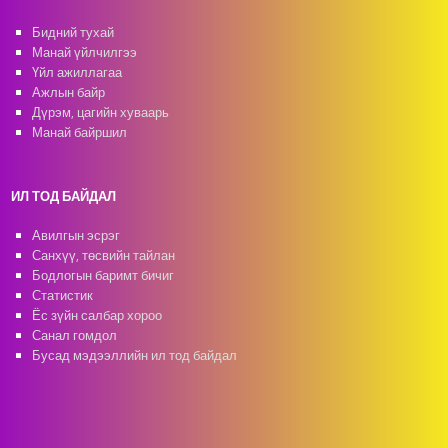
Бидний тухай
Манай үйлчилгээ
Үйл ажиллагаа
Ажлын байр
Дүрэм, цагийн хуваарь
Манай байршил
ИЛ ТОД БАЙДАЛ
Авилгын эсрэг
Санхүү, төсвийн тайлан
Бодлогын баримт бичиг
Статистик
Ёс зүйн салбар хороо
Санал гомдол
Бусад мэдээллийн ил тод байдал