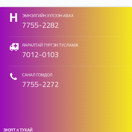
ЭМНЭЛГИЙН ХҮЛЭЭН АВАХ
7755-2282
ЯАРАЛТАЙ ТҮРГЭН ТУСЛАМЖ
7012-0103
САНАЛ ГОМДОЛ
7755-2272
ЭНЭҮТ II ТУХАЙ