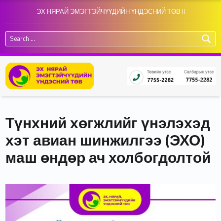
ЭХ НЯРАЙ ЭМЭГТЭЙЧҮҮДИЙН ҮНДЭСНИЙ ТӨВ II
Search for:
Түнхний хөгжлийг үнэлэхэд
хэт авиан шинжилгээ (ЭХО)
маш өндөр ач холбогдолтой