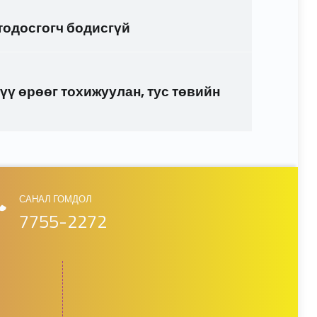
тодосгогч бодисгүй
үү өрөөг тохижуулан, тус төвийн
САНАЛ ГОМДОЛ
7755-2272