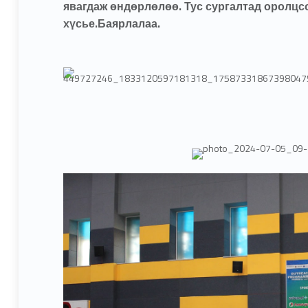
явагдаж өндөрлөлөө. Тус сургалтад оролцс
хүсье.Баярлалаа.