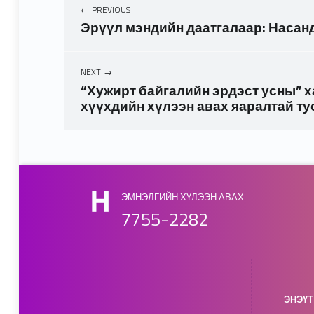
PREVIOUS
Эрүүл мэндийн даатгалаар: Насанд
NEXT
“Хужирт байгалийн эрдэст усны” х
хүүхдийн хүлээн авах яаралтай ту
Skip back to main navigation
ЭМНЭЛГИЙН ХҮЛЭЭН АВАХ
7755-2282
ЭНЭҮТ 