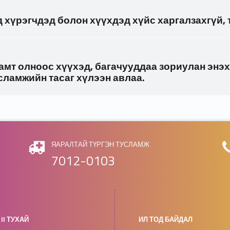
 хүрэгчдэд болон хүүхдэд хүйс харгалзахгүй, 
амт олноос хүүхэд, багачууддаа зориулан энэх
сламжийн тасаг хүлээн авлаа.
ЯАРАЛТАЙ ТҮРГЭН ТУСЛАМЖ
7012-0103
II ТУХАЙ
ИЛ ТОД БАЙДАЛ