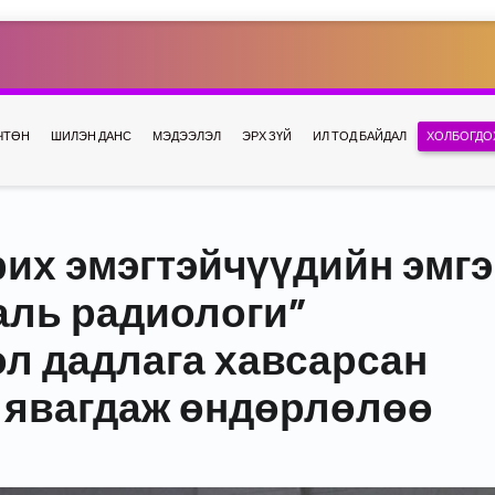
ЧТӨН
ШИЛЭН ДАНС
МЭДЭЭЛЭЛ
ЭРХ ЗҮЙ
ИЛ ТОД БАЙДАЛ
ХОЛБОГДО
рих эмэгтэйчүүдийн эмг
аль радиологи”
л дадлага хавсарсан
 явагдаж өндөрлөлөө