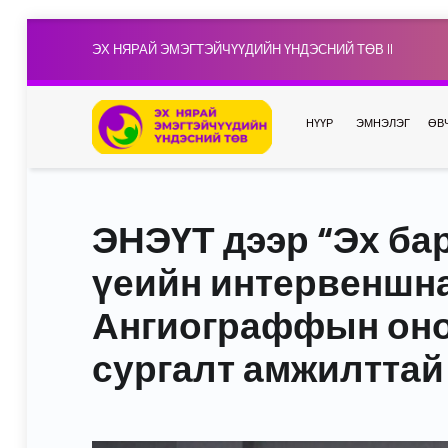
ЭХ НЯРАЙ ЭМЭГТЭЙЧҮҮДИЙН ҮНДЭСНИЙ ТӨВ II
НҮҮР
ЭМНЭЛЭГ
ӨВ
ЭНЭҮТ дээр “Эх ба
үеийн интервеншн
Ангиограффын оно
сургалт амжилттай