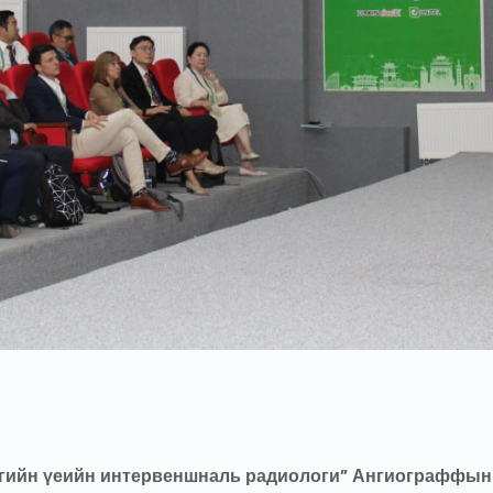
эгийн үеийн интервеншналь радиологи” Ангиограффын 