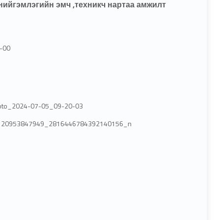
нийгэмлэгийн эмч ,техникч нартаа амжилт