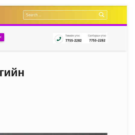
Search for:
Х
эгийн