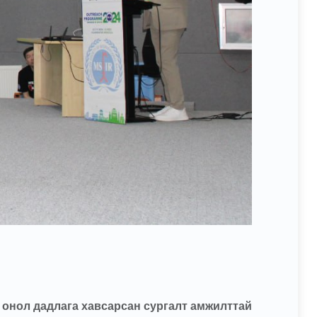
онол дадлага хавсарсан сургалт амжилттай