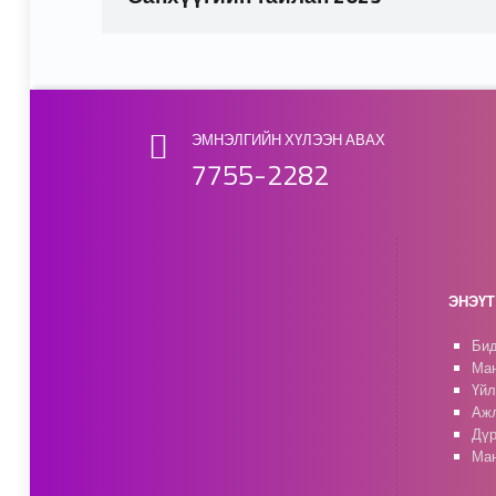
Skip back to main navigation
ЭМНЭЛГИЙН ХҮЛЭЭН АВАХ
7755-2282
ЭНЭҮТ 
Бид
Ман
Үйл
Ажл
Дүр
Ман