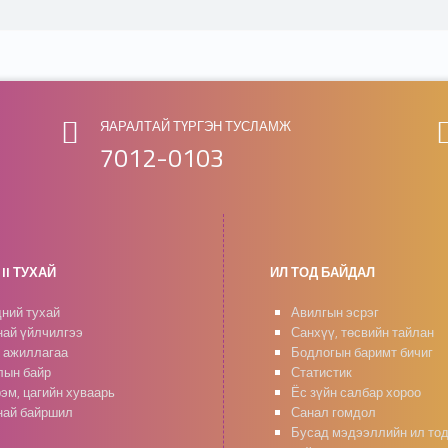
ЯАРАЛТАЙ ТҮРГЭН ТУСЛАМЖ
7012-0103
II ТУХАЙ
ИЛ ТОД БАЙДАЛ
ний тухай
Авилгын эсрэг
ай үйлчилгээ
Санхүү, төсвийн тайлан
 ажиллагаа
Бодлогын баримт бичиг
ын байр
Статистик
эм, цагийн хуваарь
Ёс зүйн салбар хороо
ай байршил
Санал гомдол
Бусад мэдээллийн ил то