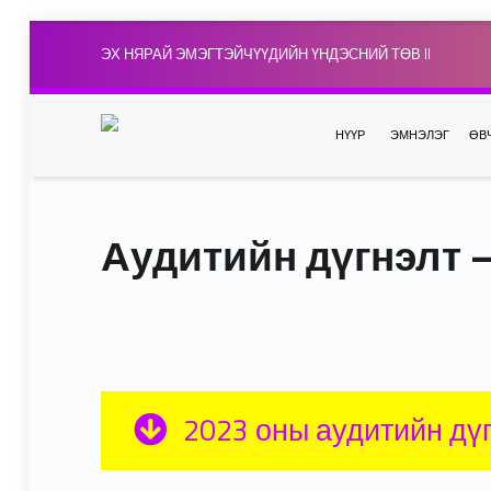
ЭХ НЯРАЙ ЭМЭГТЭЙЧҮҮДИЙН ҮНДЭСНИЙ ТӨВ II
НҮҮР
ЭМНЭЛЭГ
ӨВ
Аудитийн дүгнэлт –
2023 оны аудитийн дү