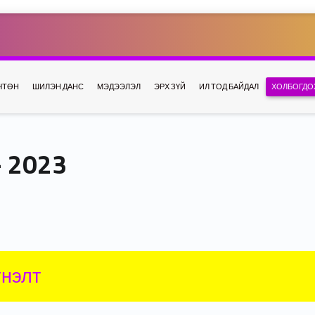
ЧТӨН
ШИЛЭН ДАНС
МЭДЭЭЛЭЛ
ЭРХ ЗҮЙ
ИЛ ТОД БАЙДАЛ
ХОЛБОГДО
 2023
гнэлт