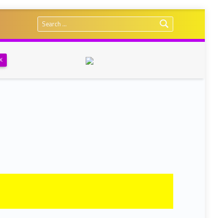
Search for:
Х