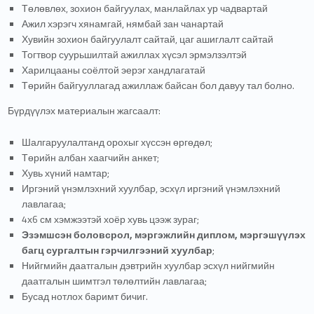
Төлөвлөх, зохион байгуулах, манлайлах ур чадвартай
Ажил хэрэгч хянамгай, нямбай зан чанартай
Хувийн зохион байгуулалт сайтай, цаг ашиглалт сайтай
Тогтвор суурьшилтай ажиллах хүсэл эрмэлзэлтэй
Харилцааны соёлтой эерэг хандлагатай
Төрийн байгууллагад ажиллаж байсан бол давуу тал болно.
Бүрдүүлэх материалын жагсаалт:
Шалгаруулалтанд орохыг хүссэн өргөдөл;
Төрийн албан хаагчийн анкет;
Хувь хүний намтар;
Иргэний үнэмлэхний хуулбар, эсхүл иргэний үнэмлэхний
лавлагаа;
4х6 см хэмжээтэй хоёр хувь цээж зураг;
Эзэмшсэн боловсрол, мэргэжлийн диплом, мэргэшүүлэх
багц сургалтын гэрчилгээний хуулбар
;
Нийгмийн даатгалын дэвтрийн хуулбар эсхүл нийгмийн
даатгалын шимтгэл төлөлтийн лавлагаа;
Бусад нотлох баримт бичиг.