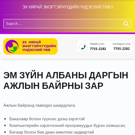
ЭХ НЯРАЙ ЭМЭГТЭЙЧҮҮДИЙН ҮНДЭСНИЙ ТӨВ II
Search for:
ЭМ ЗҮЙН АЛБАНЫ ДАРГЫН
АЖЛЫН БАЙРНЫ ЗАР
Ажлын байранд тавигдах шаардлага:
Бакалавр болон түүнээс дээш зэрэгтэй
Компьютерийн хэрэглээний програмуудыг бүрэн эзэмшсэн;
Багаар болон бие даан ажиллах чадвартай