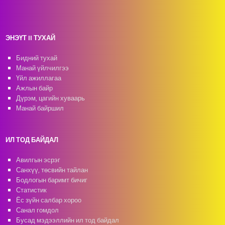
ЭНЭҮТ II ТУХАЙ
Бидний тухай
Манай үйлчилгээ
Үйл ажиллагаа
Ажлын байр
Дүрэм, цагийн хуваарь
Манай байршил
ИЛ ТОД БАЙДАЛ
Авилгын эсрэг
Санхүү, төсвийн тайлан
Бодлогын баримт бичиг
Статистик
Ёс зүйн салбар хороо
Санал гомдол
Бусад мэдээллийн ил тод байдал