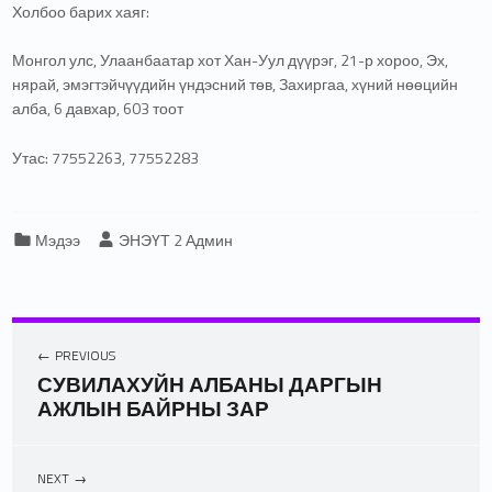
Холбоо барих хаяг:
Монгол улс, Улаанбаатар хот Хан-Уул дүүрэг, 21-р хороо, Эх,
нярай, эмэгтэйчүүдийн үндэсний төв, Захиргаа, хүний нөөцийн
алба, 6 давхар, 603 тоот
Утас: 77552263, 77552283
Categorized in:
Written by:
Мэдээ
ЭНЭҮТ 2 Админ
PREVIOUS
СУВИЛАХУЙН АЛБАНЫ ДАРГЫН
АЖЛЫН БАЙРНЫ ЗАР
NEXT