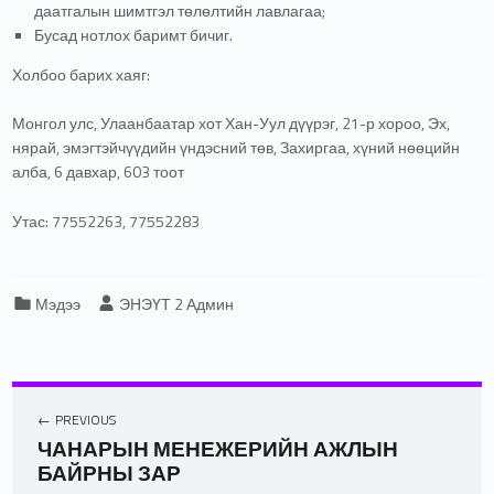
даатгалын шимтгэл төлөлтийн лавлагаа;
Бусад нотлох баримт бичиг.
Холбоо барих хаяг:
Монгол улс, Улаанбаатар хот Хан-Уул дүүрэг, 21-р хороо, Эх,
нярай, эмэгтэйчүүдийн үндэсний төв, Захиргаа, хүний нөөцийн
алба, 6 давхар, 603 тоот
Утас: 77552263, 77552283
Categorized in:
Written by:
Мэдээ
ЭНЭҮТ 2 Админ
PREVIOUS
ЧАНАРЫН МЕНЕЖЕРИЙН АЖЛЫН
БАЙРНЫ ЗАР