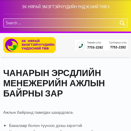
ЭХ НЯРАЙ ЭМЭГТЭЙЧҮҮДИЙН ҮНДЭСНИЙ ТӨВ II
Search for:
ЧАНАРЫН ЭРСДЛИЙН
МЕНЕЖЕРИЙН АЖЛЫН
БАЙРНЫ ЗАР
Ажлын байранд тавигдах шаардлага:
Бакалавр болон түүнээс дээш зэрэгтэй