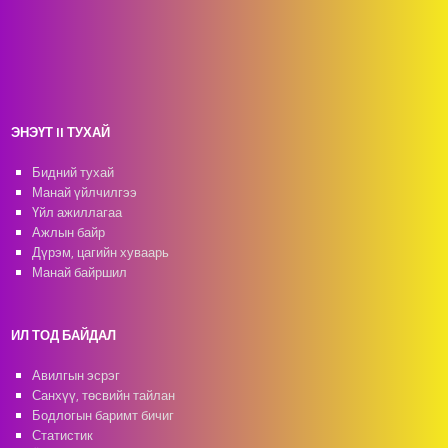
ЭНЭҮТ II ТУХАЙ
Бидний тухай
Манай үйлчилгээ
Үйл ажиллагаа
Ажлын байр
Дүрэм, цагийн хуваарь
Манай байршил
ИЛ ТОД БАЙДАЛ
Авилгын эсрэг
Санхүү, төсвийн тайлан
Бодлогын баримт бичиг
Статистик