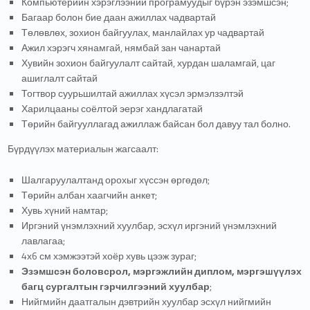
Компьютерийн хэрэглээний програмуудыг бүрэн эзэмшсэн;
Багаар болон бие даан ажиллах чадвартай
Төлөвлөх, зохион байгуулах, манлайлах ур чадвартай
Ажил хэрэгч хянамгай, нямбай зан чанартай
Хувийн зохион байгуулалт сайтай, хурдан шаламгай, цаг
ашиглалт сайтай
Тогтвор суурьшилтай ажиллах хүсэл эрмэлзэлтэй
Харилцааны соёлтой эерэг хандлагатай
Төрийн байгууллагад ажиллаж байсан бол давуу тал болно.
Бүрдүүлэх материалын жагсаалт:
Шалгаруулалтанд орохыг хүссэн өргөдөл;
Төрийн албан хаагчийн анкет;
Хувь хүний намтар;
Иргэний үнэмлэхний хуулбар, эсхүл иргэний үнэмлэхний
лавлагаа;
4х6 см хэмжээтэй хоёр хувь цээж зураг;
Эзэмшсэн боловсрол, мэргэжлийн диплом, мэргэшүүлэх
багц сургалтын гэрчилгээний хуулбар
;
Нийгмийн даатгалын дэвтрийн хуулбар эсхүл нийгмийн