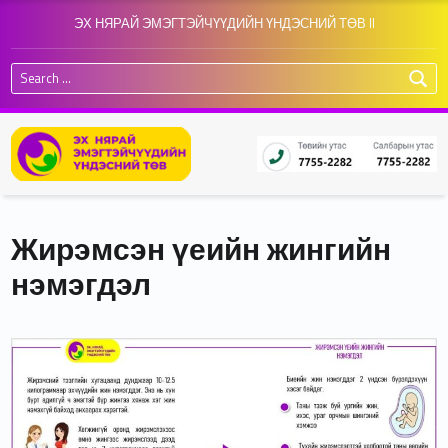
ЭХ НЯРАЙ ЭМЭГТЭЙЧҮҮДИЙН ҮНДЭСНИЙ ТӨВ II
Search for:
Жирэмсэн үеийн жингийн
нэмэгдэл