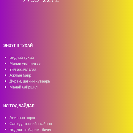
ЭНЭҮТ II ТУХАЙ
Бидний тухай
Манай үйлчилгээ
Үйл ажиллагаа
Ажлын байр
Дүрэм, цагийн хуваарь
Манай байршил
ИЛ ТОД БАЙДАЛ
Авилгын эсрэг
Санхүү, төсвийн тайлан
Бодлогын баримт бичиг