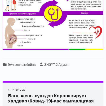
Categorized in:
Written by:
Эмч зөвлөж байна
ЭНЭҮТ 2 Админ
PREVIOUS
Бага насны хүүхдээ Коронавируст
халдвар (Ковид-19)-аас хамгаалцгаая