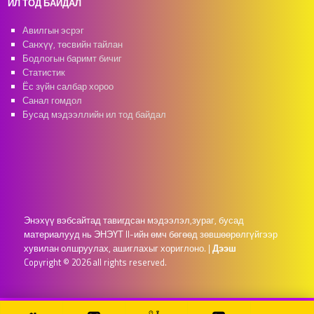
ИЛ ТОД БАЙДАЛ
Авилгын эсрэг
Санхүү, төсвийн тайлан
Бодлогын баримт бичиг
Статистик
Ёс зүйн салбар хороо
Санал гомдол
Бусад мэдээллийн ил тод байдал
Энэхүү вэбсайтад тавигдсан мэдээлэл,зураг, бусад
материалууд нь ЭНЭҮТ II-ийн өмч бөгөөд зөвшөөрөлгүйгээр
хувилан олшруулах, ашиглахыг хориглоно.
|
Дээш
Copyright © 2026 all rights reserved.