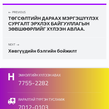
PREVIOUS
ТӨГСӨЛТИЙН ДАРААХ МЭРГЭШҮҮЛЭХ
СУРГАЛТ ЭРХЛЭХ БАЙГУУЛЛАГЫН
ЗӨВШӨӨРЛИЙГ ХҮЛЭЭН АВЛАА.
NEXT
Хөвгүүдийн бэлгийн бойжилт
Skip back to main navigation
ЭМНЭЛГИЙН ХҮЛЭЭН АВАХ
7755-2282
ЯАРАЛТАЙ ТҮРГЭН ТУСЛАМЖ
7012-0103