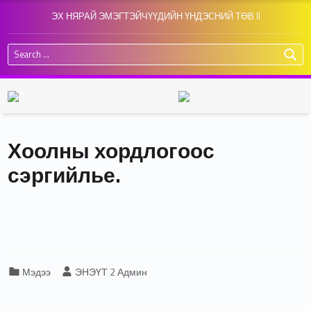
ЭХ НЯРАЙ ЭМЭГТЭЙЧҮҮДИЙН ҮНДЭСНИЙ ТӨВ II
Search for:
Хоолны хордлогоос
сэргийлье.
Categorized in:
Written by:
Мэдээ
ЭНЭҮТ 2 Админ