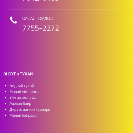
САНАЛ ГОМДОЛ
7755-2272
ЭНЭҮТ II ТУХАЙ
Бидний тухай
Манай үйлчилгээ
Үйл ажиллагаа
Ажлын байр
Дүрэм, цагийн хуваарь
Манай байршил