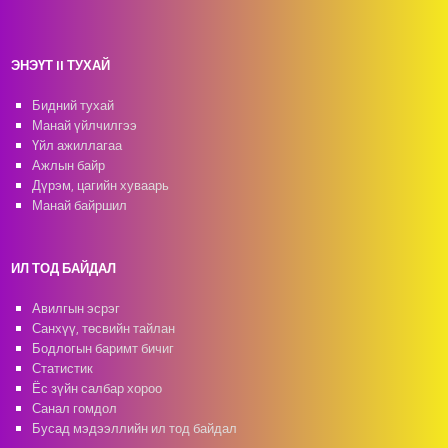
ЭНЭҮТ II ТУХАЙ
Бидний тухай
Манай үйлчилгээ
Үйл ажиллагаа
Ажлын байр
Дүрэм, цагийн хуваарь
Манай байршил
ИЛ ТОД БАЙДАЛ
Авилгын эсрэг
Санхүү, төсвийн тайлан
Бодлогын баримт бичиг
Статистик
Ёс зүйн салбар хороо
Санал гомдол
Бусад мэдээллийн ил тод байдал