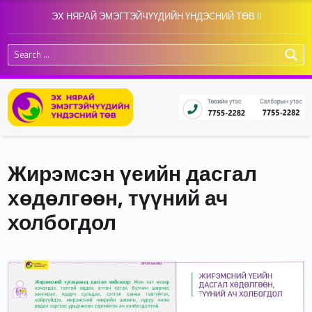
ЭХ НЯРАЙ ЭМЭГТЭЙЧҮҮДИЙН ҮНДЭСНИЙ ТӨВ II
Search for:
Жирэмсэн үеийн дасгал
хөдөлгөөн, түүний ач
холбогдол