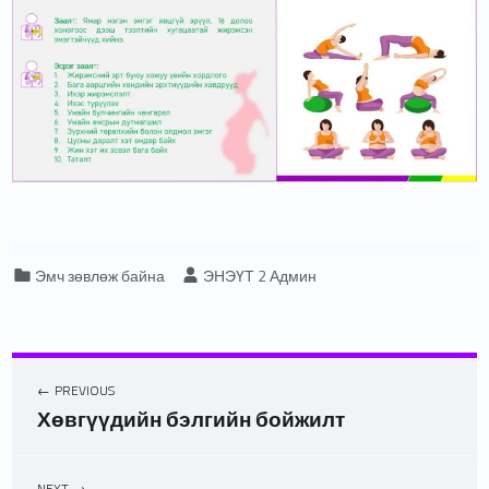
Categorized in:
Written by:
Эмч зөвлөж байна
ЭНЭҮТ 2 Админ
PREVIOUS
Хөвгүүдийн бэлгийн бойжилт
NEXT