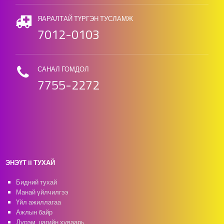
ЯАРАЛТАЙ ТҮРГЭН ТУСЛАМЖ
7012-0103
САНАЛ ГОМДОЛ
7755-2272
ЭНЭҮТ II ТУХАЙ
Бидний тухай
Манай үйлчилгээ
Үйл ажиллагаа
Ажлын байр
Дүрэм, цагийн хуваарь