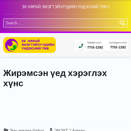
ЭХ НЯРАЙ ЭМЭГТЭЙЧҮҮДИЙН ҮНДЭСНИЙ ТӨВ II
Search for:
Жирэмсэн үед хэрэглэх
хүнс
Categorized in:
Written by:
Эмч зөвлөж байна
ЭНЭҮТ 2 Админ