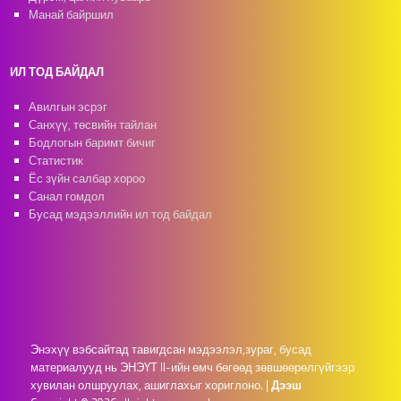
Манай байршил
ИЛ ТОД БАЙДАЛ
Авилгын эсрэг
Санхүү, төсвийн тайлан
Бодлогын баримт бичиг
Статистик
Ёс зүйн салбар хороо
Санал гомдол
Бусад мэдээллийн ил тод байдал
Энэхүү вэбсайтад тавигдсан мэдээлэл,зураг, бусад
материалууд нь ЭНЭҮТ II-ийн өмч бөгөөд зөвшөөрөлгүйгээр
хувилан олшруулах, ашиглахыг хориглоно.
|
Дээш