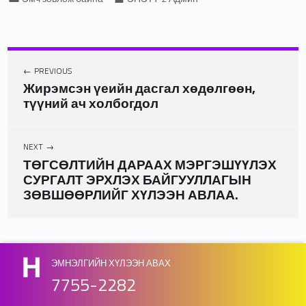
PREVIOUS
Жирэмсэн үеийн дасгал хөдөлгөөн,
түүний ач холбогдол
NEXT
ТӨГСӨЛТИЙН ДАРААХ МЭРГЭШҮҮЛЭХ
СУРГАЛТ ЭРХЛЭХ БАЙГУУЛЛАГЫН
ЗӨВШӨӨРЛИЙГ ХҮЛЭЭН АВЛАА.
Skip back to main navigation
ЭМНЭЛГИЙН ХҮЛЭЭН АВАХ
7755-2282