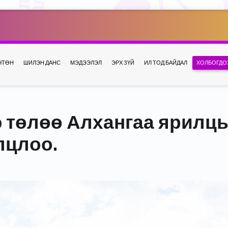
ЧТӨН
ШИЛЭН ДАНС
МЭДЭЭЛЭЛ
ЭРХ ЗҮЙ
ИЛ ТОД БАЙДАЛ
ХОЛБОГДО
 төлөө Алхангаа ярилць
лцлоо.