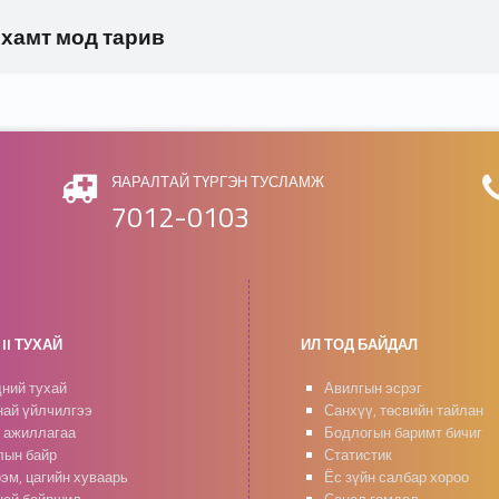
 хамт мод тарив
ЯАРАЛТАЙ ТҮРГЭН ТУСЛАМЖ
7012-0103
II ТУХАЙ
ИЛ ТОД БАЙДАЛ
ний тухай
Авилгын эсрэг
ай үйлчилгээ
Санхүү, төсвийн тайлан
 ажиллагаа
Бодлогын баримт бичиг
ын байр
Статистик
эм, цагийн хуваарь
Ёс зүйн салбар хороо