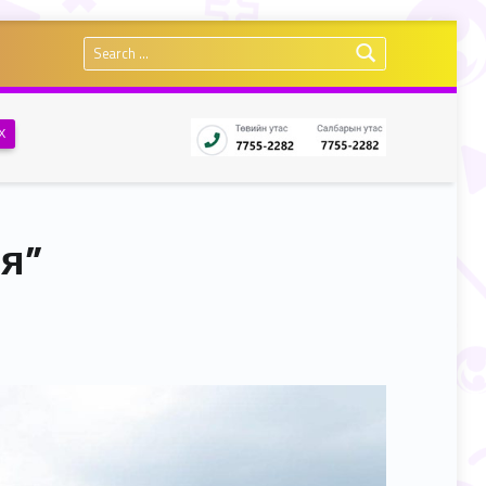
Search for:
Х
я”