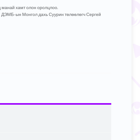
д манай хамт олон оролцлоо.
, ДЭМБ-ын Монгол дахь Суурин төлөөлөгч Сергей