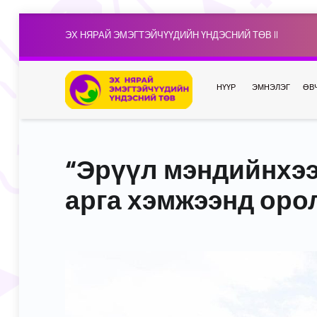
ЭХ НЯРАЙ ЭМЭГТЭЙЧҮҮДИЙН ҮНДЭСНИЙ ТӨВ II
НҮҮР
ЭМНЭЛЭГ
ӨВ
“Эрүүл мэндийнхээ
арга хэмжээнд оро