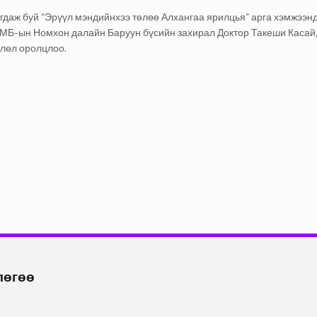
гдаж буй “Эрүүл мэндийнхээ төлөө Алхангаа ярилцья” арга хэмжээн
ЭМБ-ын Номхон далайн Баруун бүсийн захирал Доктор Такеши Касай
лөл оролцлоо.
лөгөө