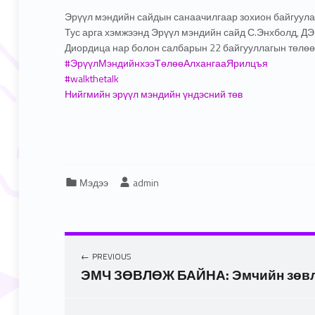
Эрүүл мэндийн сайдын санаачилгаар зохион байгуула
Тус арга хэмжээнд Эрүүл мэндийн сайд С.Энхболд, Д
Диордица нар болон салбарын 22 байгууллагын төлөө
#ЭрүүлМэндийнхээТөлөөАлхангааЯрилцъя
#walkthetalk
Нийгмийн эрүүл мэндийн үндэсний төв
Categorized in:
Written by:
Мэдээ
admin
PREVIOUS
ЭМЧ ЗӨВЛӨЖ БАЙНА: Эмчийн зөв