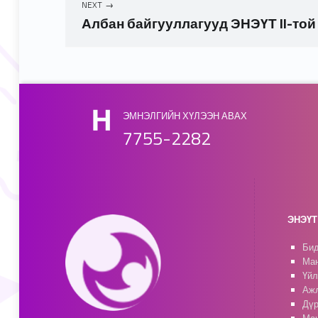
NEXT
Албан байгууллагууд ЭНЭҮТ II-той
Skip back to main navigation
ЭМНЭЛГИЙН ХҮЛЭЭН АВАХ
7755-2282
ЭНЭҮТ 
Бид
Ман
Үйл
Ажл
Дүр