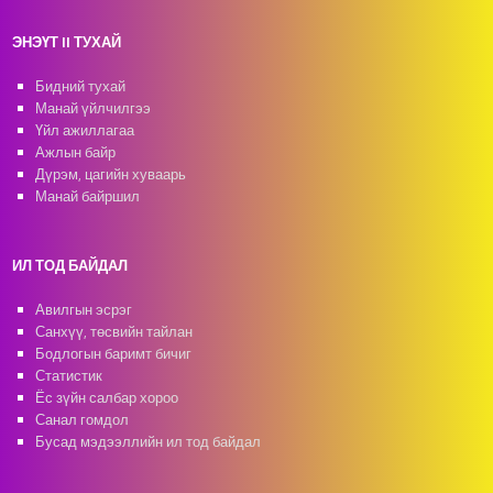
ЭНЭҮТ II ТУХАЙ
Бидний тухай
Манай үйлчилгээ
Үйл ажиллагаа
Ажлын байр
Дүрэм, цагийн хуваарь
Манай байршил
ИЛ ТОД БАЙДАЛ
Авилгын эсрэг
Санхүү, төсвийн тайлан
Бодлогын баримт бичиг
Статистик
Ёс зүйн салбар хороо
Санал гомдол
Бусад мэдээллийн ил тод байдал