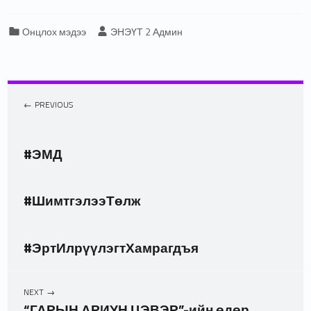
Categorized in:
Written by:
Онцлох мэдээ
ЭНЭҮТ 2 Админ
PREVIOUS
#ЭМД
#ШимтгэлээТөлж
#ЭртИлрүүлэгтХамрагдъя
NEXT
“ГАРЫН АРИУН ЦЭВЭР”-ийн өдөр