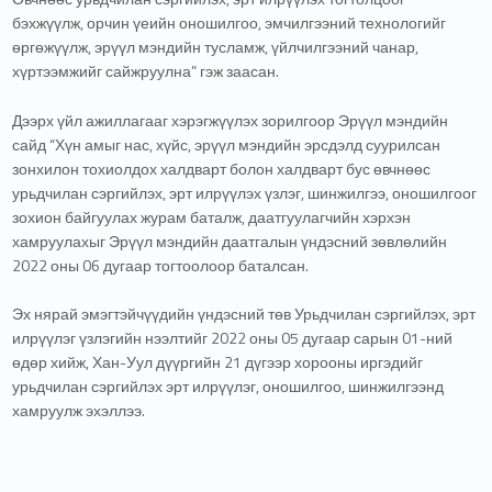
бэхжүүлж, орчин үеийн оношилгоо, эмчилгээний технологийг
өргөжүүлж, эрүүл мэндийн
тусламж, үйлчилгээний чанар,
хүртээмжийг сайжруулна” гэж заасан.
Дээрх үйл ажиллагааг хэрэгжүүлэх зорилгоор Эрүүл мэндийн
сайд “Хүн амыг нас, хүйс, эрүүл мэндийн эрсдэлд суурилсан
зонхилон тохиолдох халдварт болон халдварт бус өвчнөөс
урьдчилан сэргийлэх, эрт илрүүлэх үзлэг, шинжилгээ, оношилгоог
зохион байгуулах журам баталж, даатгуулагчийн хэрхэн
хамруулахыг Эрүүл мэндийн даатгалын үндэсний зөвлөлийн
2022 оны 06 дугаар тогтоолоор баталсан.
Эх нярай эмэгтэйчүүдийн үндэсний төв Урьдчилан сэргийлэх, эрт
илрүүлэг үзлэгийн нээлтийг 2022 оны 05 дугаар сарын 01-ний
өдөр хийж, Хан-Уул дүүргийн 21 дүгээр хорооны иргэдийг
урьдчилан сэргийлэх эрт илрүүлэг, оношилгоо, шинжилгээнд
хамруулж эхэллээ.