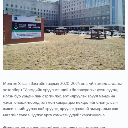
Монгол Улсын Засгийн газрын 2020-2024 оны үйл ажиллагааны
хөтөлбөрт “Иргэдийн эрүүл мэндийн боловсролыг дээшлүүлж,
иргэн бүр урьдчилан сэргийлэх, эрт илрүүлэх эрүүл мэндийн
үзлэг, оношилгоонд тогтмол хамрагдах нөхцөлийг олон улсын
жишигт нийцүүлэн сайжруулж, эрүүл, идэвхтэй амьдралын хэв
маягийг төлөвшүүлэх арга хэмжээнүүдийг хэрэгжүүлнэ.
Өвчнөөс урьдчилан сэргийлэх, эрт илрүүлэх тогтолцоог