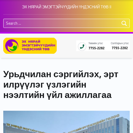
ЭХ НЯРАЙ ЭМЭГТЭЙЧҮҮДИЙН ҮНДЭСНИЙ ТӨВ II
Search for:
Урьдчилан сэргийлэх, эрт
илрүүлэг үзлэгийн
нээлтийн үйл ажиллагаа