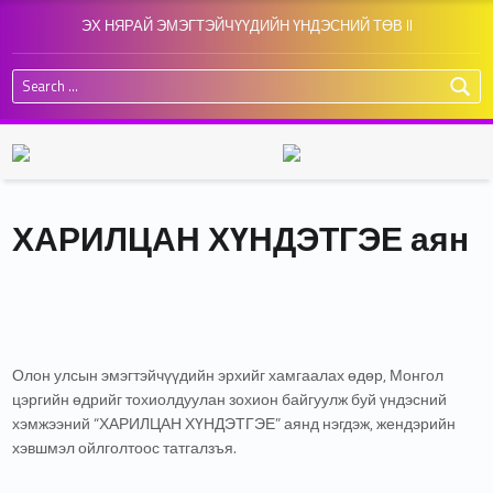
ЭХ НЯРАЙ ЭМЭГТЭЙЧҮҮДИЙН ҮНДЭСНИЙ ТӨВ II
Search for:
ХАРИЛЦАН ХҮНДЭТГЭЕ аян
Олон улсын эмэгтэйчүүдийн эрхийг хамгаалах өдөр, Монгол
цэргийн өдрийг тохиолдуулан зохион байгуулж буй үндэсний
хэмжээний “ХАРИЛЦАН ХҮНДЭТГЭЕ” аянд нэгдэж, жендэрийн
хэвшмэл ойлголтоос татгалзъя.