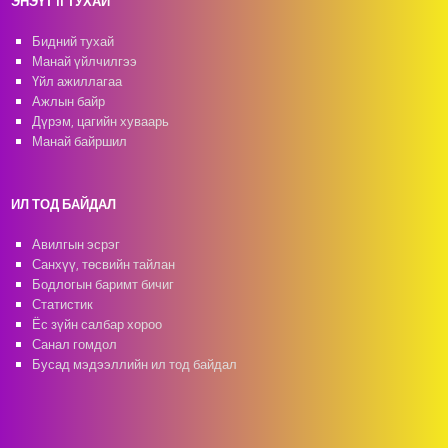
ЭНЭҮТ II ТУХАЙ
Бидний тухай
Манай үйлчилгээ
Үйл ажиллагаа
Ажлын байр
Дүрэм, цагийн хуваарь
Манай байршил
ИЛ ТОД БАЙДАЛ
Авилгын эсрэг
Санхүү, төсвийн тайлан
Бодлогын баримт бичиг
Статистик
Ёс зүйн салбар хороо
Санал гомдол
Бусад мэдээллийн ил тод байдал