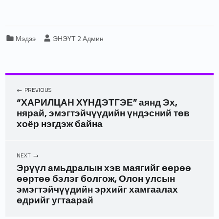
Categorized in:
Written by:
Мэдээ
ЭНЭҮТ 2 Админ
PREVIOUS
“ХАРИЛЦАН ХҮНДЭТГЭЕ” аянд Эх,
нярай, эмэгтэйчүүдийн үндэсний төв
хоёр нэгдэж байна
NEXT
Эрүүл амьдралын хэв маягийг өөрөө
өөртөө бэлэг болгож, Олон улсын
эмэгтэйчүүдийн эрхийг хамгаалах
өдрийг угтаарай
Skip back to main navigation