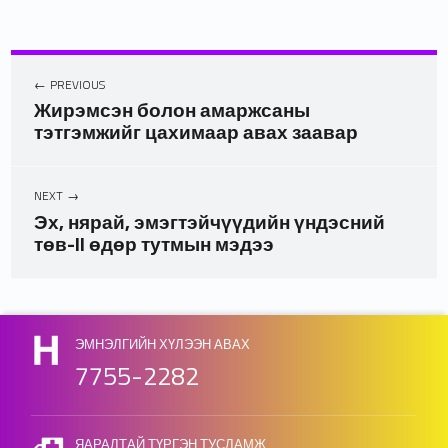
PREVIOUS
Жирэмсэн болон амаржсаны
тэтгэмжийг цахимаар авах заавар
NEXT
Эх, нярай, эмэгтэйчүүдийн үндэсний
төв-II өдөр тутмын мэдээ
Skip back to main navigation
ЭМНЭЛГИЙН ХҮЛЭЭН АВАХ
7755-2282
ЯАРАЛТАЙ ТҮРГЭН ТУСЛАМЖ