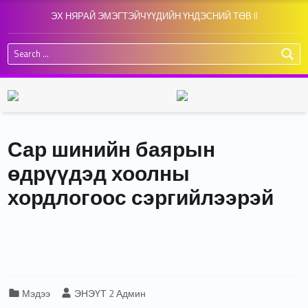
ЭХ НЯРАЙ ЭМЭГТЭЙЧҮҮДИЙН ҮНДЭСНИЙ ТӨВ II
Search for:
Сар шинийн баярын
өдрүүдэд хоолны
хордлогоос сэргийлээрэй
Categorized in:
Written by:
Мэдээ
ЭНЭҮТ 2 Админ