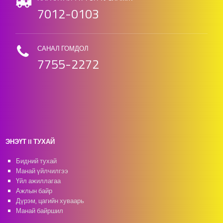
7012-0103
САНАЛ ГОМДОЛ
7755-2272
ЭНЭҮТ II ТУХАЙ
Бидний тухай
Манай үйлчилгээ
Үйл ажиллагаа
Ажлын байр
Дүрэм, цагийн хуваарь
Манай байршил