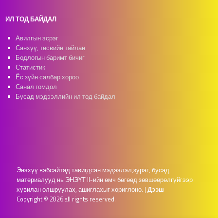
ИЛ ТОД БАЙДАЛ
Авилгын эсрэг
Санхүү, төсвийн тайлан
Бодлогын баримт бичиг
Статистик
Ёс зүйн салбар хороо
Санал гомдол
Бусад мэдээллийн ил тод байдал
Энэхүү вэбсайтад тавигдсан мэдээлэл,зураг, бусад
материалууд нь ЭНЭҮТ II-ийн өмч бөгөөд зөвшөөрөлгүйгээр
хувилан олшруулах, ашиглахыг хориглоно.
|
Дээш
Copyright © 2026 all rights reserved.