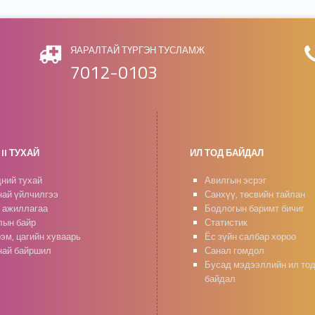
ЯАРАЛТАЙ ТҮРГЭН ТУСЛАМЖ
7012-0103
II ТУХАЙ
ИЛ ТОД БАЙДАЛ
ний тухай
Авилгын эсрэг
ай үйлчилгээ
Санхүү, төсвийн тайлан
 ажиллагаа
Бодлогын баримт бичиг
ын байр
Статистик
эм, цагийн хуваарь
Ёс зүйн салбар хороо
ай байршил
Санал гомдол
Бусад мэдээллийн ил то
байдал