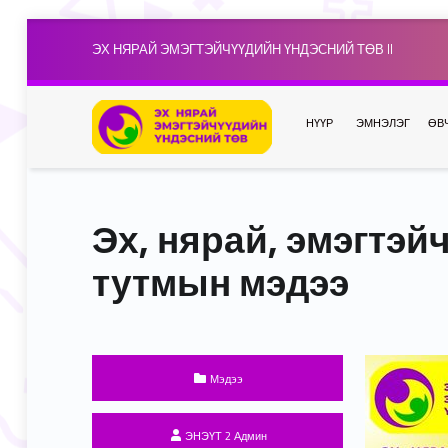
ЭХ НЯРАЙ ЭМЭГТЭЙЧҮҮДИЙН ҮНДЭСНИЙ ТӨВ II
НҮҮР
ЭМНЭЛЭГ
ӨВ
Эх, нярай, эмэгтэй
тутмын мэдээ
Categorized in:
Мэдээ
Written by:
ЭНЭҮТ 2 Админ