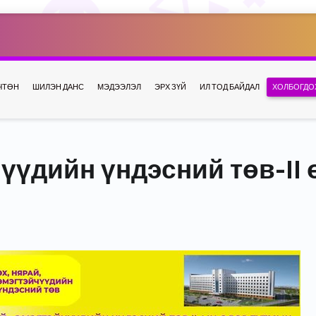
ЧТӨН
ШИЛЭН ДАНС
МЭДЭЭЛЭЛ
ЭРХ ЗҮЙ
ИЛ ТОД БАЙДАЛ
ХОЛБОГДО
чүүдийн үндэсний төв-II