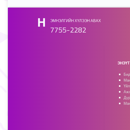
ЭМНЭЛГИЙН ХҮЛЭЭН АВАХ
7755-2282
ЭНЭҮТ 
Бид
Ман
Үйл
Ажл
Дүр
Ман