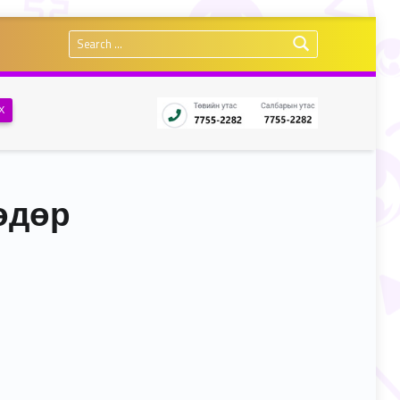
Search for:
Х
 өдөр