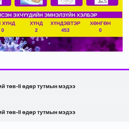
й төв-II өдөр тутмын мэдээ
й төв-II өдөр тутмын мэдээ