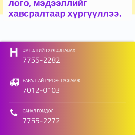
лого, мэдээллийг
хавсралтаар хүргүүллээ.
Skip back to main navigation
ЭМНЭЛГИЙН ХҮЛЭЭН АВАХ
7755-2282
ЯАРАЛТАЙ ТҮРГЭН ТУСЛАМЖ
7012-0103
САНАЛ ГОМДОЛ
7755-2272