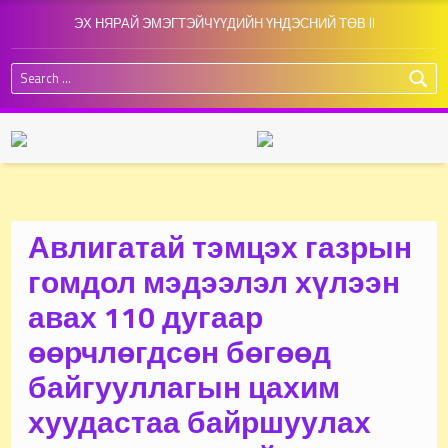
ЭХ НЯРАЙ ЭМЭГТЭЙЧҮҮДИЙН ҮНДЭСНИЙ ТӨВ II
Search for:
Авлигатай тэмцэх газрын
гомдол мэдээлэл хүлээн
авах 110 дугаар
өөрчлөгдсөн бөгөөд
байгууллагын цахим
хуудастаа байршуулах