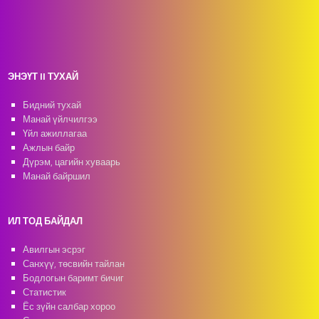
ЭНЭҮТ II ТУХАЙ
Бидний тухай
Манай үйлчилгээ
Үйл ажиллагаа
Ажлын байр
Дүрэм, цагийн хуваарь
Манай байршил
ИЛ ТОД БАЙДАЛ
Авилгын эсрэг
Санхүү, төсвийн тайлан
Бодлогын баримт бичиг
Статистик
Ёс зүйн салбар хороо