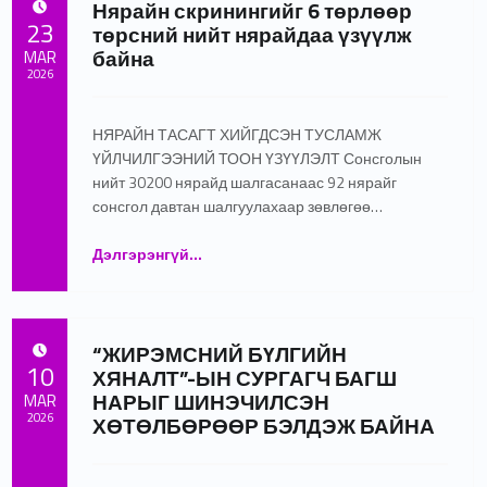
Нярайн скринингийг 6 төрлөөр
POSTED ON:
23
төрсний нийт нярайдаа үзүүлж
байна
MAR
2026
Written by:
ЭНЭҮТ 2 Админ
НЯРАЙН ТАСАГТ ХИЙГДСЭН ТУСЛАМЖ
ҮЙЛЧИЛГЭЭНИЙ ТООН ҮЗҮҮЛЭЛТ Сонсголын
нийт 30200 нярайд шалгасанаас 92 нярайг
сонсгол давтан шалгуулахаар зөвлөгөө…
“Нярайн скринингийг 6 төрлөөр төрсний нийт нярайдаа үзүүлж байна”
Дэлгэрэнгүй
…
“ЖИРЭМСНИЙ БҮЛГИЙН
POSTED ON:
10
ХЯНАЛТ”-ЫН СУРГАГЧ БАГШ
НАРЫГ ШИНЭЧИЛСЭН
MAR
2026
ХӨТӨЛБӨРӨӨР БЭЛДЭЖ БАЙНА
Written by:
ЭНЭҮТ 2 Админ