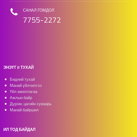
САНАЛ ГОМДОЛ
7755-2272
ЭНЭҮТ II ТУХАЙ
Бидний тухай
Манай үйлчилгээ
Үйл ажиллагаа
Ажлын байр
Дүрэм, цагийн хуваарь
Манай байршил
ИЛ ТОД БАЙДАЛ