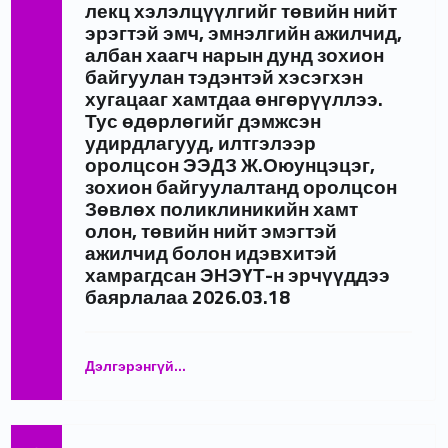
лекц хэлэлцүүлгийг төвийн нийт
эрэгтэй эмч, эмнэлгийн ажилчид,
албан хаагч нарын дунд зохион
байгуулан тэдэнтэй хэсэгхэн
хугацааг хамтдаа өнгөрүүллээ.
Тус өдөрлөгийг дэмжсэн
удирдлагууд, илтгэлээр
оролцсон ЭЭДЗ Ж.Оюунцэцэг,
зохион байгуулалтанд оролцсон
Зөвлөх поликлиникийн хамт
олон, төвийн нийт эмэгтэй
ажилчид болон идэвхитэй
хамрагдсан ЭНЭҮТ-н эрчүүддээ
баярлалаа 2026.03.18
Дэлгэрэнгүй
…
“Жендэрийн Үндэсний Хорооноос жил бүрийн 3 дугаар сард зохион байгуулдаг “Харилцан хүндэтгэе” аяны хүрээнд Эх нярай эмэгтэйчүүдийн үндэсний төв “Эрчүүдийн нөлөөлөл” сэдэвт лекц хэлэлцүүлгийг төвийн нийт эрэгтэй эмч, эмнэлгийн ажилчид, албан хаагч нарын дунд зохион байгуулан тэдэнтэй хэсэгхэн хугацааг хамтдаа өнгөрүүллээ. Тус өдөрлөгийг дэмжсэн удирдлагууд, илтгэлээр оролцсон ЭЭДЗ Ж.Оюунцэцэг, зохион байгуулалтанд оролцсон Зөвлөх поликлиникийн хамт олон, төвийн нийт эмэгтэй ажилчид болон идэвхитэй хамрагдсан ЭНЭҮТ-н эрчүүддээ баярлалаа 2026.03.18”