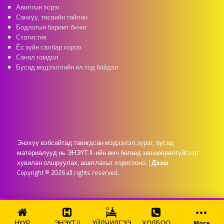
Авилгын эсрэг
Санхүү, төсвийн тайлан
Бодлогын баримт бичиг
Статистик
Ёс зүйн салбар хороо
Санал гомдол
Бусад мэдээллийн ил тод байдал
Энэхүү вэбсайтад тавигдсан мэдээлэл,зураг, бусад
материалууд нь ЭНЭҮТ II-ийн өмч бөгөөд зөвшөөрөлгүйгээр
хувилан олшруулах, ашиглахыг хориглоно.
|
Дээш
Copyright © 2026 all rights reserved.
НҮҮР
ЭНЭҮТ II
ҮЙЛЧИЛГЭЭ
ХОЛБОО
More