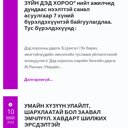
ЗҮЙН ДЭД ХОРОО” нийт ажилчид
дундаас нээлттэй санал
асуулгаар 7 хүний
бүрэлдэхүүнтэй байгуулагдлаа.
Тус бүрэлдэхүүнд :
Дэд хорооны дарга: Б.Цэнгэл /Эх барих,
эмэгтэйчүүдийн эмнэлгийн тусламж үйлчилгээний
зохицуулагч/ Дэд хорооны нарийн бичгийн дарга:
Ж.Ринчин /Нярайн…
Дэлгэрэнгүй
…
“УИХ-ын 2024 оны 04 дүгээр сарын 18-ны өдрийн 27 дугаар тогтоолын дагуу “Төрийн албан хаагчийн ёс зүйн зөрчлөөс урьдчилан сэргийлэх, соён гэгээрүүлэх үндэсний хөтөлбөр”-ийн хүрээнд Эх, нярай эмэгтэйчүүдийн үндэсний төв хоёр нь 2026 оны 2 дугаар сарын 12-ны өдрийн Ерөнхий захирлын Б/75 дугаар тоот тушаалаар “ЁС ЗҮЙН ДЭД ХОРОО” нийт ажилчид дундаас нээлттэй санал асуулгаар 7 хүний бүрэлдэхүүнтэй байгуулагдлаа. Тус бүрэлдэхүүнд :”
УМАЙН ХҮЗҮҮН УЛАЙЛТ,
POSTED ON:
10
ШАРХЛААТАЙ БОЛ ЗААВАЛ
ЭМЧЛҮҮЛ. ХАВДАРТ ШИЛЖИХ
MAR
2026
ЭРСДЭЛТЭЙ!