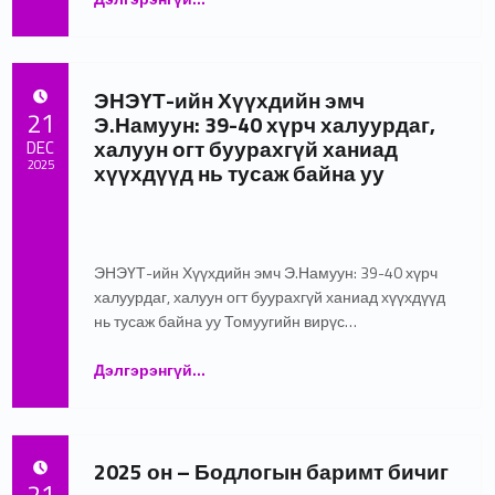
ЭНЭҮТ-ийн Хүүхдийн эмч
POSTED ON:
21
Э.Намуун: 39-40 хүрч халуурдаг,
халуун огт буурахгүй ханиад
DEC
2025
хүүхдүүд нь тусаж байна уу
Written by:
admin
ЭНЭҮТ-ийн Хүүхдийн эмч Э.Намуун: 39-40 хүрч
халуурдаг, халуун огт буурахгүй ханиад хүүхдүүд
нь тусаж байна уу Томуугийн вирүс…
Дэлгэрэнгүй
…
“ЭНЭҮТ-ийн Хүүхдийн эмч Э.Намуун: 39-40 хүрч халуурдаг, халуун огт буурахгүй ханиад хүүхдүүд нь тусаж байна уу”
2025 он – Бодлогын баримт бичиг
POSTED ON:
21