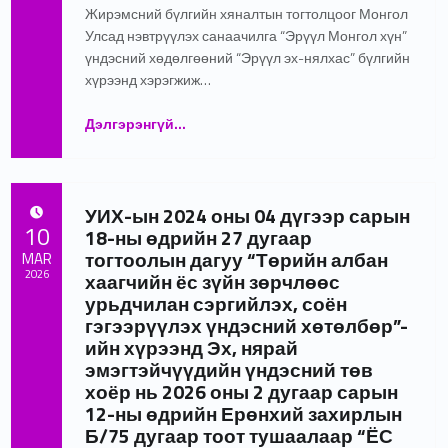
Жирэмсний бүлгийн хяналтын тогтолцоог Монгол
Улсад нэвтрүүлэх санаачилга “Эрүүл Монгол хүн”
үндэсний хөдөлгөөний “Эрүүл эх-нялхас” бүлгийн
хүрээнд хэрэгжиж…
““ЖИРЭМСНИЙ БҮЛГИЙН ХЯНАЛТ”-ЫН СУРГАГЧ БАГШ НАРЫГ ШИНЭЧИЛСЭН ХӨТӨЛБӨРӨӨР БЭЛДЭЖ БАЙНА”
Дэлгэрэнгүй
…
УИХ-ын 2024 оны 04 дүгээр сарын
POSTED ON:
10
18-ны өдрийн 27 дугаар
тогтоолын дагуу “Төрийн албан
MAR
2026
хаагчийн ёс зүйн зөрчлөөс
урьдчилан сэргийлэх, соён
Written by:
ЭНЭҮТ 2 Админ
гэгээрүүлэх үндэсний хөтөлбөр”-
ийн хүрээнд Эх, нярай
эмэгтэйчүүдийн үндэсний төв
хоёр нь 2026 оны 2 дугаар сарын
12-ны өдрийн Ерөнхий захирлын
Б/75 дугаар тоот тушаалаар “ЁС