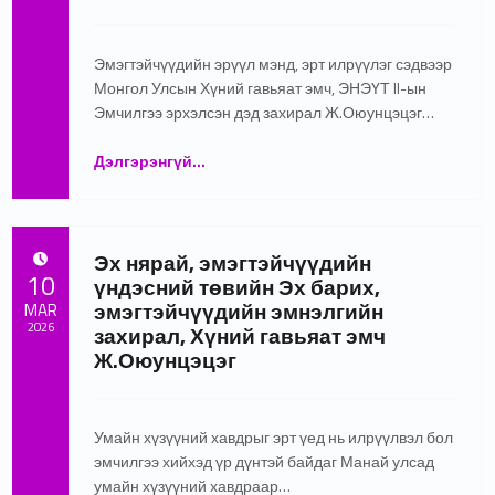
Written by:
ЭНЭҮТ 2 Админ
Эмэгтэйчүүдийн эрүүл мэнд, эрт илрүүлэг сэдвээр
Монгол Улсын Хүний гавьяат эмч, ЭНЭҮТ II-ын
Эмчилгээ эрхэлсэн дэд захирал Ж.Оюунцэцэг…
“УМАЙН ХҮЗҮҮН УЛАЙЛТ, ШАРХЛААТАЙ БОЛ ЗААВАЛ ЭМЧЛҮҮЛ. ХАВДАРТ ШИЛЖИХ ЭРСДЭЛТЭЙ!”
Дэлгэрэнгүй
…
Эх нярай, эмэгтэйчүүдийн
POSTED ON:
10
үндэсний төвийн Эх барих,
эмэгтэйчүүдийн эмнэлгийн
MAR
2026
захирал, Хүний гавьяат эмч
Ж.Оюунцэцэг
Written by:
ЭНЭҮТ 2 Админ
Умайн хүзүүний хавдрыг эрт үед нь илрүүлвэл бол
эмчилгээ хийхэд үр дүнтэй байдаг Манай улсад
умайн хүзүүний хавдраар…