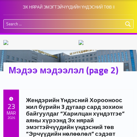
ЭХ НЯРАЙ ЭМЭГТЭЙЧҮҮДИЙН ҮНДЭСНИЙ ТӨВ II
Search for:
Мэдээ мэдээлэл (page 2)
Жендэрийн Үндэсний Хорооноос
POSTED ON:
23
жил бүрийн 3 дугаар сард зохион
байгуулдаг “Харилцан хүндэтгэе”
MAR
2026
аяны хүрээнд Эх нярай
эмэгтэйчүүдийн үндэсний төв
Written by:
ЭНЭҮТ 2 Админ
“Эрчүүдийн нөлөөлөл” сэдэвт