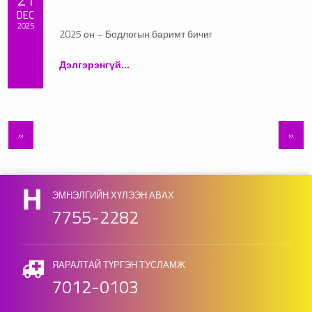
DEC
2025
2025 он – Бодлогын баримт бичиг
Written by:
admin
“2025 он – Бодлогын баримт бичиг”
Дэлгэрэнгүй
…
«
»
ЭМНЭЛГИЙН ХҮЛЭЭН АВАХ
7755-2282
ЯАРАЛТАЙ ТҮРГЭН ТУСЛАМЖ
7012-0103