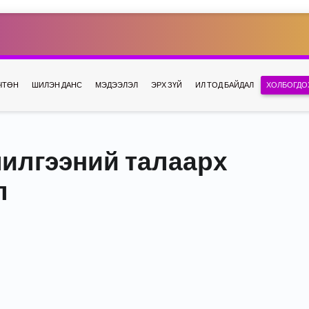
ЧТӨН
ШИЛЭН ДАНС
МЭДЭЭЛЭЛ
ЭРХ ЗҮЙ
ИЛ ТОД БАЙДАЛ
ХОЛБОГДО
чилгээний талаарх
л