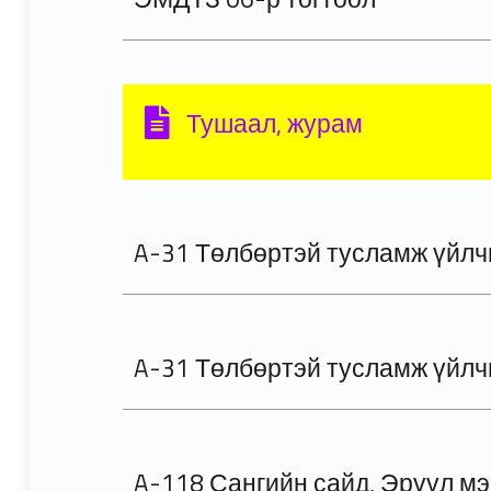
Тушаал, журам
A-31 Төлбөртэй тусламж үйлчи
A-31 Төлбөртэй тусламж үйлчи
A-118 Сангийн сайд, Эрүүл м