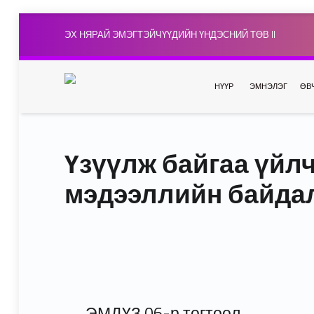
ЭХ НЯРАЙ ЭМЭГТЭЙЧҮҮДИЙН ҮНДЭСНИЙ ТӨВ II
НҮҮР
ЭМНЭЛЭГ
ӨВ
Үзүүлж байгаа үйл
мэдээллийн байда
ЭМДҮЗ 06-р тогтоол