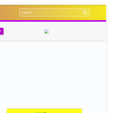
Search for:
Х