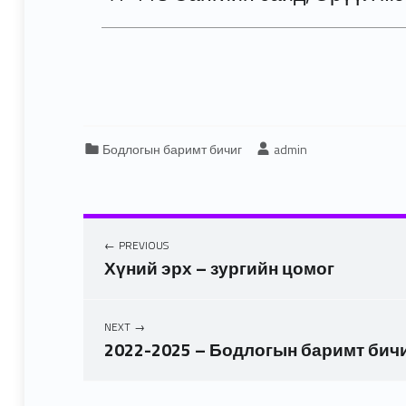
Categorized in:
Written by:
Бодлогын баримт бичиг
admin
PREVIOUS
Хүний эрх – зургийн цомог
NEXT
2022-2025 – Бодлогын баримт бич
Skip back to main navigation