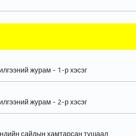
лгээний журам - 1-р хэсэг
лгээний журам - 2-р хэсэг
эндийн сайдын хамтарсан тушаал