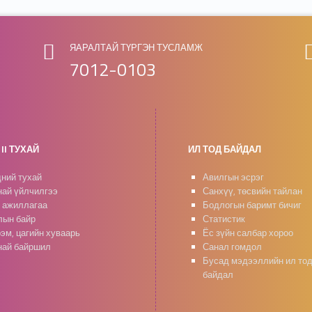
ЯАРАЛТАЙ ТҮРГЭН ТУСЛАМЖ
7012-0103
II ТУХАЙ
ИЛ ТОД БАЙДАЛ
ний тухай
Авилгын эсрэг
ай үйлчилгээ
Санхүү, төсвийн тайлан
 ажиллагаа
Бодлогын баримт бичиг
ын байр
Статистик
эм, цагийн хуваарь
Ёс зүйн салбар хороо
ай байршил
Санал гомдол
Бусад мэдээллийн ил то
байдал