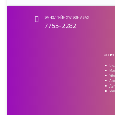
ЭМНЭЛГИЙН ХҮЛЭЭН АВАХ
7755-2282
ЭНЭҮТ 
Бид
Ман
Үйл
Ажл
Дүр
Ман