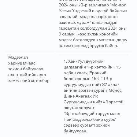
2024 оны 73-р зарлигаар “Монгол
Улсын Үндэсний аюулгүй байдлын
зөвлөлийг мэдээллээр ханган
ажиллах журам” шинэчлэгдэн
гарсантай холбогдуулан 2024 оны
9 сарын 1-ээс эхлэн хоногийн
мэдээг батдлагдсан маягтын дагуу
цахим системд оруулж байна.
Мэдээлэл
1. Хан-Уул дүүргийн
хариуцагчаас
цагдаагийн 1-р хэлтсийн 115
зохион байгуулах
албан хаагч, Ерөнхий
олон нийтийн арга
боловсролын 163, 118-р
хэмжээний хөтөлбөр
сургуулиудын нийт 87 ахлах
ангийн эрэгтэй сурагч, Монос,
Шинэ Анагаах Их
Сургуулиудын нийт 48 эрэгтэй
оюутан залууст
“Эрэгтэйчүүдийн эрүүл мэнд-
Нийгэмд эзлэх байр суурь”
сэдвээр сургалт зохион
байгуулсан.