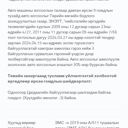
Авто машины зогсоолын талаар давтан ирсэн 9 гомдлын
тухайд авто зогсоолыг Төрийн өмчийн бодлого
зохицуулалтын газар, ЭНЭҮТ, “нийслэлийн иргэдийн
төлөөлөгчдийн хурлын 2009 оны 12 дугаар сарын 23ны
өдрийн 4/27, 2011 оны 11 дүгээр сарын 09-ны өдрийн 7/66
тоот тогтоолын дагуу 2024.03.27 ны өдөр нээлттэй тендер
зарлан 2024.04.15 ны өдрөөс эхлэн түрээслэгч
байгууллагатай хамтран ажиллах гэрээ хийж 3
байгууллагын гурвалсан гэрээний үндсэн дээр
төлбөртэйгээр ажиллуулж байна. Авто зогсоолыг ажиллуулж
эхэлснээс авто зогсоолын ачаалал 30%-иар буурсан байна.
Төвийн захиргаанд тусламж үйлчилгээтэй холбоотой
өргөдлөөр ирсэн гомдлын шийдвэрлэлт:
Одоогоор Цагдаагийн байгууллагаар шалгагдаж байгаа
гомдол (Хүүхдийн эмнэлэг -3) байна.
Хуульд өөрөөр
ЭМС -н 2019 оны А/611 тушаалын
заагаагүй бол
дагуу “ЭМТ-501” Хүн амын төрөлт,