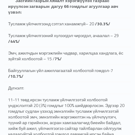
Засгийн газрын Хяналт хэрэгжүүлэх газраас
ирүүлсэн загварын дагуу 66 гомдлыг агуулгаар авч
үзвэл:
Тусламж үйлчилгээнд сэтгэл ханамжгүй– 20
/30.3%/
Тусламж үйлчилгээний хүлээгдэл чирэгдэл, ачаалал – 29
/44%/
Эмч, ажилчдын мэргэжлийн чадвар, харилцаа хандлага, ёс
зүйтэй холбоотой – 15 /
7%/
Байгууллагын үйл ажиллагаатай холбоотой гомдол-7
/10.7%/
Дүгнэлт:
11-11 төвд ирсэн тусламж үйлчилгээтэй холбоотой
үндэслэлтэй 20 (3%) гомдлыг 100% шийдвэрлэсэн. Эдгээр 20
гомдлыг судлан үзэхэд эмнэлгийн тусламж үйлчилгээтэй
холбоотой эмч, эмнэлгийн мэргэжилтэн нь үйлчлүүлэгч,
түүний ар гэрийнхэн, асран хамгаалагчид биеийн байдал,
хийж буй ажил, үйлчилгээгээ сайтар тайлбарлан ойлгуулж
чадаагүйтэй холбоотой гомдол давамгай ирсэн байна.