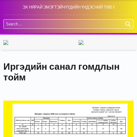
ЭХ НЯРАЙ ЭМЭГТЭЙЧҮҮДИЙН ҮНДЭСНИЙ ТӨВ II
Search for:
Иргэдийн санал гомдлын
тойм