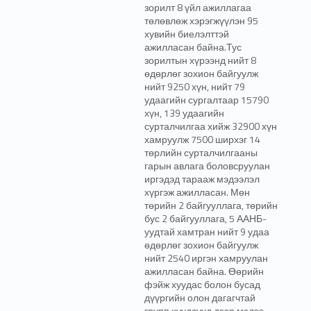
зорилт 8 үйл ажиллагаа
төлөвлөж хэрэгжүүлэн 95
хувийн биелэлттэй
ажилласан байна.Тус
зорилтын хүрээнд нийт 8
өдөрлөг зохион байгуулж
нийт 9250 хүн, нийт 79
удаагийн сургалтаар 15790
хүн, 139 удаагийн
сурталчилгаа хийж 32900 хүн
хамруулж 7500 ширхэг 14
төрлийн сурталчилгааны
гарын авлага боловсруулан
иргэдэд тарааж мэдээлэл
хүргэж ажилласан. Мөн
төрийн 2 байгууллага, төрийн
бус 2 байгууллага, 5 ААНБ-
уудтай хамтран нийт 9 удаа
өдөрлөг зохион байгуулж
нийт 2540 иргэн хамруулан
ажилласан байна. Өөрийн
фэйж хуудас болон бусад
дүүргийн олон дагагчтай
групп хуудсууд дээр мэдээ