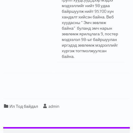
мэдээллийг нийт 98 удаа
байршуулж нийт 95700 хүн
хандалт хийсэн байна. Веб
хуудасны “ Эмч зөвлөж
байна” буланд эмч нарын
зөвлөмж ярилцлага 9, постер
мэдээлэл 98-ыг байршуулан
иргэдэд зөвлөмж мэдээллийг
хүргэж тогтмолжуулсан
байна.
Categorized in:
Written by:
Ил Тод байдал
admin