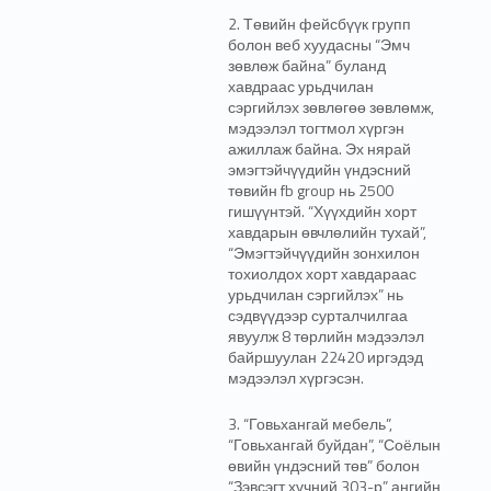
2. Төвийн фейсбүүк групп
болон веб хуудасны “Эмч
зөвлөж байна” буланд
хавдраас урьдчилан
сэргийлэх зөвлөгөө зөвлөмж,
мэдээлэл тогтмол хүргэн
ажиллаж байна. Эх нярай
эмэгтэйчүүдийн үндэсний
төвийн fb group нь 2500
гишүүнтэй. “Хүүхдийн хорт
хавдарын өвчлөлийн тухай”,
“Эмэгтэйчүүдийн зонхилон
тохиолдох хорт хавдараас
урьдчилан сэргийлэх” нь
сэдвүүдээр сурталчилгаа
явуулж 8 төрлийн мэдээлэл
байршуулан 22420 иргэдэд
мэдээлэл хүргэсэн.
3. “Говьхангай мебель”,
“Говьхангай буйдан”, “Соёлын
өвийн үндэсний төв” болон
“Зэвсэгт хүчний 303-р” ангийн