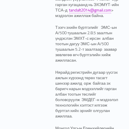
гарган хугацаанд нь ЭХЭМҮТ-ийн
ТСА-д
tandalt2014@gmail.com
>
мэдээлэн ажиллаж байна.
Тээгч эхийн бүртгэлийг ЭМС-ын
А/500 тушаалын 2.8.5 заалтын
үндэслэн ЭМХТ-с ирсэн албан
тоотын дагуу ЭМС-ын А/500
тушаалын 5.2-т заалтаар заавар
зөвлөгөө өгч бүртгэлийн хийж
ажилласан.
Нярайд регистрийн дугаар үүсгэх
ажлын хүрээнд төрөх тасагт
шинээр ажилд орж байгаа эх
баригч нарын мэдээллийг гарган
албан тоотын төслийг
боловсруулж ЭМДЕГ-н мэдээлэл
технологийн хэлтэст илгээж
бүртгэл хийх эрхийг олгуулан
ажиллаа.
Монгол Улсын Ерөнхийлөгчийн