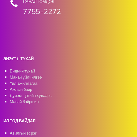
САНАЛ ГОМДОЛ
7755-2272
ЭНЭҮТ II ТУХАЙ
Бидний тухай
Манай үйлчилгээ
Үйл ажиллагаа
Ажлын байр
Дүрэм, цагийн хуваарь
Манай байршил
ИЛ ТОД БАЙДАЛ
Авилгын эсрэг