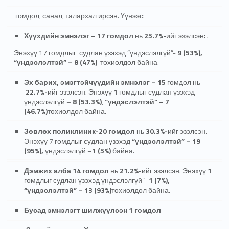
гомдол, санал, талархал ирсэн. Үүнээс:
Хүүхдийн эмнэлэг – 17 гомдол
нь
25.7%
-
ийг эзэлсэн
:
.
Энэхүү 17 гомдлыг судлан үзэхэд “үндэслэлгүй”-
9
(
53%
)
,
“үндэслэлтэй” – 8
(
47%
)
тохиолдол байна.
Эх барих, эмэгтэйчүүдийн эмнэлэг – 15
гомдол нь
22.7%-
ийг эзэлсэн. Энэхүү
1
гомдлыг судлан үзэхэд
үндэслэлгүй –
8
(
53.3%
)
,
“үндэслэлтэй” – 7
(
46.7%
)
тохиолдол байна.
Зөвлөх поликлиник-20 гомдол
нь
30.3%
-
ийг эзэлсэн
.
Энэхүү 7 гомдлыг судлан үзэхэд
“үндэслэлтэй” – 19
(
95%
)
,
үндэслэлгүй –
1
(
5%
)
байна.
Дэмжих алба 14 гомдол
нь
21.2%-
ийг эзэлсэн. Энэхүү
1
гомдлыг судлан үзэхэд үндэслэлгүй”-
1
(
7%
)
,
“үндэслэлтэй” – 13
(
93%
)
тохиолдол байна.
Бусад эмнэлэгт шилжүүлсэн 1 гомдол