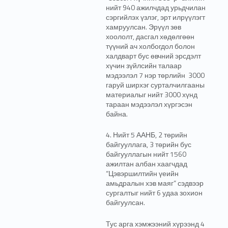
нийт 940 ажилчдад урьдчилан
сэргийлэх үзлэг, эрт илрүүлэгт
хамруулсан. Эрүүл зөв
хоололт, дасгал хөдөлгөөн
түүний ач холбогдол болон
халдварт бус өвчний эрсдэлт
хүчин зүйлсийн талаар
мэдээлэл 7 нэр төрлийн 3000
гаруй ширхэг сурталчилгааны
материалыг нийт 3000 хүнд
тараан мэдээлэл хүргэсэн
байна.
4. Нийт 5 ААНБ, 2 төрийн
байгууллага, 3 төрийн бус
байгууллагын нийт 1560
ажилтан албан хаагчдад
“Цэвэршилтийн үеийн
амьдралын хэв маяг” сэдвээр
сургалтыг нийт 6 удаа зохион
байгуулсан.
Тус арга хэмжээний хүрээнд 4