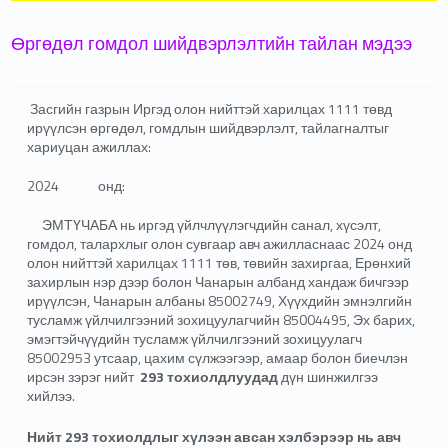
Өргөдөл гомдол шийдвэрлэлтийн тайлан мэдээ
Засгийн газрын Иргэд олон нийттэй харилцах 1111 төвд
ирүүлсэн өргөдөл, гомдлын шийдвэрлэлт, тайлагналтыг
хариуцан ажиллах:
2024 онд:
ЭМТҮЧАБА нь иргэд үйлчлүүлэгчдийн санал, хүсэлт,
гомдол, талархлыг олон сувгаар авч ажилласнаас 2024 онд
олон нийттэй харилцах 1111 төв, төвийн захиргаа, Ерөнхий
захирлын нэр дээр болон Чанарын албанд хандаж бичгээр
ирүүлсэн, Чанарын албаны 85002749, Хүүхдийн эмнэлгийн
тусламж үйлчилгээний зохицуулагчийн 85004495, Эх барих,
эмэгтэйчүүдийн тусламж үйлчилгээний зохицуулагч
85002953 утсаар, цахим сүлжээгээр, амаар болон биечлэн
ирсэн зэрэг нийт
293 тохиолдлуудад
дүн шинжилгээ
хийлээ.
Нийт 293 тохиолдлыг хүлээн авсан хэлбэрээр нь авч