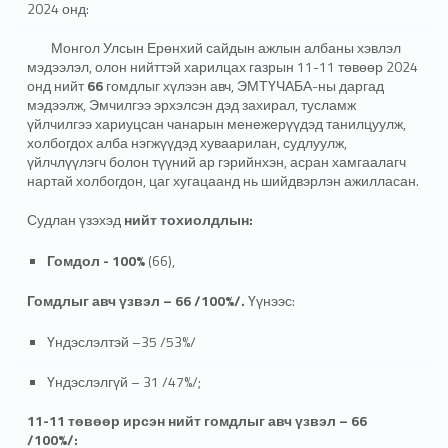
2024 онд:
Монгол Улсын Ерөнхий сайдын ажлын албаны хэвлэл
мэдээлэл, олон нийттэй харилцах газрын 11-11 төвөөр 2024
онд нийт
66
гомдлыг хүлээн авч, ЭМТҮЧАБА-ны даргад
мэдээлж, Эмчилгээ эрхэлсэн дэд захирал, тусламж
үйлчилгээ хариуцсан чанарын менежерүүдэд танилцуулж,
холбогдох алба нэгжүүдэд хуваарилан, судлуулж,
үйлчлүүлэгч болон түүний ар гэрийнхэн, асран хамгаалагч
нартай холбогдон, цаг хугацаанд нь шийдвэрлэн ажилласан.
Судлан үзэхэд
нийт тохиолдлын:
Гомдол - 100%
(66),
Гомдлыг авч үзвэл – 66 /100%/.
Үүнээс:
Үндэслэлтэй –35 /53%/
Үндэслэлгүй – 31 /47%/;
11-11 төвөөр ирсэн нийт гомдлыг авч үзвэл – 66
/100%/
: