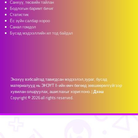
Санхүү, төсвийн тайлан
Бодлогын баримт бичиг
Статистик
Ёс зүйн салбар хороо
Санал гомдол
Бусад мэдээллийн ил тод байдал
Энэхүү вэбсайтад тавигдсан мэдээлэл,зураг, бусад
материалууд нь ЭНЭҮТ II-ийн өмч бөгөөд зөвшөөрөлгүйгээр
хувилан олшруулах, ашиглахыг хориглоно.
|
Дээш
Copyright © 2026 all rights reserved.