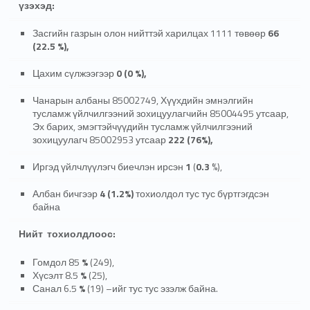
үзэхэд:
Засгийн газрын олон нийттэй харилцах 1111 төвөөр
66
(
22.5 %
)
,
Цахим сүлжээгээр
0
(
0 %
)
,
Чанарын албаны 85002749, Хүүхдийн эмнэлгийн
тусламж үйлчилгээний зохицуулагчийн 85004495 утсаар,
Эх барих, эмэгтэйчүүдийн тусламж үйлчилгээний
зохицуулагч 85002953 утсаар
222
(
76%
)
,
Иргэд үйлчлүүлэгч биечлэн ирсэн
1
(
0.3
%),
Албан бичгээр
4
(
1.2%
)
тохиолдол тус тус бүртгэгдсэн
байна
Нийт тохиолдлоос:
Гомдол 85
%
(249),
Хүсэлт 8.5
%
(25),
Санал 6.5
%
(19) –ийг тус тус эзэлж байна.