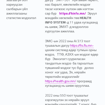
хариуцсан
нас баралт, өвчлөлийн мэдээг
салбарын үйл
тасаг нэгжээс хүлээн авч нэгтгэн
ажиллагааны
сар бүр
https://hinfo.mn/
Эрүүл
статистик мэдээлэл
мэндийн хөгжлийн төв
HEALTH
INFO SYSTEM
-д 11 удаа хугацаанд
нь шивж, ЭМХТ-д мэдээллээ
хүргүүлэн ажиллаа.
ЭМС-ын 2022 оны А/373 тоот
тушаалын дагуу
https://fis.flu.mn-
цахим системд өдөр тутмын орны
мэдээ, ТТӨ, АЗХХ-ын мэдээг өдөр
бүр Эмнэлэгт сууриласан
тандалтын мэдээ ба тархалтын
түвшиний мэдээг тус бүр долоо
хоног нэг удаа, Эх, нярайн
төрөлтийн мэдээллийг
https://health.gov.mn/
програмд
хугацаанд нь шивж орууллаа.
2022 оны 550 тоот тушаалыг
хэрэгжүүлэн эх нярайн эрүүл
мэндийн үзүүлэлтийг 7 хоног бүр