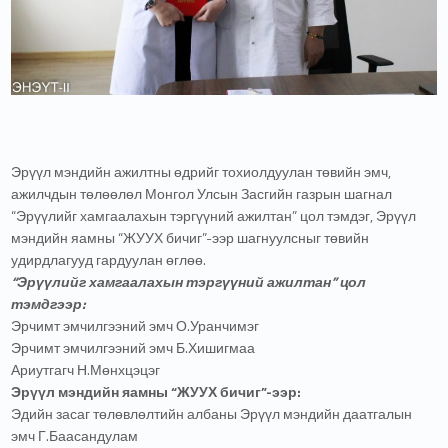
Эрүүл мэндийн ажилтны өдрийг тохиолдуулан төвийн эмч,
ажилчдын төлөөлөл Монгол Улсын Засгийн газрын шагнал
“Эрүүлийг хамгаалахын тэргүүний ажилтан” цол тэмдэг, Эрүүл
мэндийн яамны “ЖУУХ бичиг”-ээр шагнуулсныг төвийн
удирдлагууд гардуулан өглөө.
“Эрүүлийг хамгаалахын тэргүүний ажилтан” цол
тэмдгээр:
Эрчимт эмчилгээний эмч О.Уранчимэг
Эрчимт эмчилгээний эмч Б.Хишигмаа
Ариутгагч Н.Мөнхцэцэг
Эрүүл мэндийн яамны “ЖУУХ бичиг”-ээр:
Эдийн засаг төлөвлөлтийн албаны Эрүүл мэндийн даатгалын
эмч Г.Баасандулам