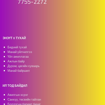
7755-2272
ЭНЭҮТ II ТУХАЙ
Бидний тухай
Манай үйлчилгээ
Үйл ажиллагаа
Ажлын байр
Дүрэм, цагийн хуваарь
Манай байршил
ИЛ ТОД БАЙДАЛ
Авилгын эсрэг
Санхүү, төсвийн тайлан
Бодлогын баримт бичиг