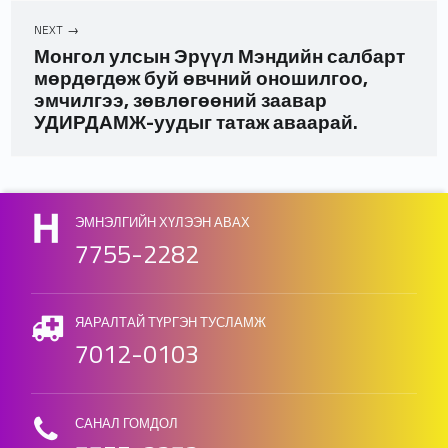
NEXT
Монгол улсын Эрүүл Мэндийн салбарт
мөрдөгдөж буй өвчний оношилгоо,
эмчилгээ, зөвлөгөөний заавар
УДИРДАМЖ-уудыг татаж аваарай.
Skip back to main navigation
ЭМНЭЛГИЙН ХҮЛЭЭН АВАХ
7755-2282
ЯАРАЛТАЙ ТҮРГЭН ТУСЛАМЖ
7012-0103
САНАЛ ГОМДОЛ