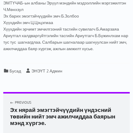
ЭМТҮЧАБ-ын албаны Эрүүл мэндийн мэдээллийн мэргэжилтэн
Ч.Мөнхзул
Эх барих эмэгтэйчүүдийн эмч Б.Золбоо
Хүүхдийн эмч Ц.Цэцэгмаа
Хүүхдийн эрчимт эмчилгээний тасгийн сувилагч Б.Амарзаяа
Ариутгал халдваргүйтгэлийн тасгийн Ариутгагч Б.Бүжинлхам нар
тус тус шагнагдлаа. Салбарын шагналаар шагнуулсан нийт эмч,
ажилчиддаа баяр хүргэж, ажлын амжилт хүсье.
Categorized in:
Written by:
Бусад
ЭНЭҮТ 2 Админ
PREVIOUS
Эх нярай эмэгтэйчүүдийн үндэсний
төвийн нийт эмч ажилчиддаа баярын
мэнд хүргэе.