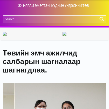
ЭХ НЯРАЙ ЭМЭГТЭЙЧҮҮДИЙН ҮНДЭСНИЙ ТӨВ II
Search for:
Төвийн эмч ажилчид
салбарын шагналаар
шагнагдлаа.