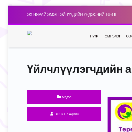
ЭХ НЯРАЙ ЭМЭГТЭЙЧҮҮДИЙН ҮНДЭСНИЙ ТӨВ II
НҮҮР
ЭМНЭЛЭГ
ӨВ
Үйлчлүүлэгчдийн 
Categorized in:
Мэдээ
Written by:
ЭНЭҮТ 2 Админ