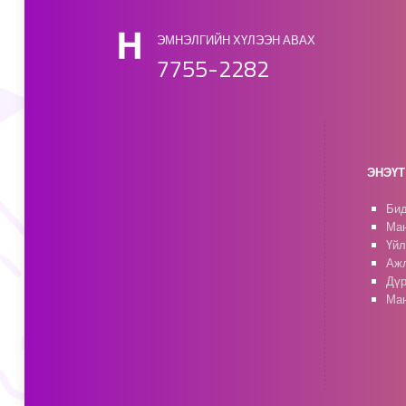
ЭМНЭЛГИЙН ХҮЛЭЭН АВАХ
7755-2282
ЭНЭҮТ 
Бид
Ман
Үйл
Ажл
Дүр
Ман