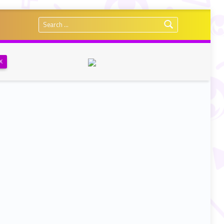
Search for:
Х