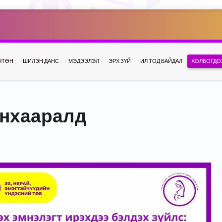
ЧТӨН
ШИЛЭН ДАНС
МЭДЭЭЛЭЛ
ЭРХ ЗҮЙ
ИЛ ТОД БАЙДАЛ
ХОЛБОГДО
анхааралд